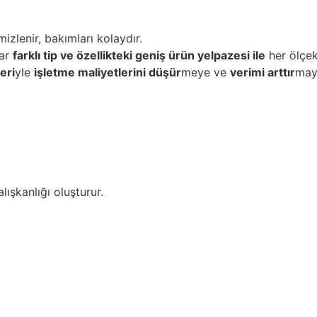
izlenir, bakımları kolaydır.
dar
farklı tip ve özellikteki geniş ürün yelpazesi ile
her ölçek
eri
yle
işletme maliyetlerini düşür
meye ve
verimi arttır
maya
ışkanlığı oluşturur.