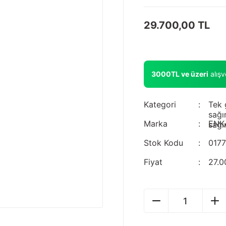
29.700,00 TL
3000TL ve üzeri
alış
Kategori
Tek 
sağı
Marka
ENK
sağı
Stok Kodu
0177
Fiyat
27.0