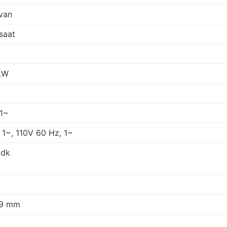
van
/saat
 kW
1~
1~, 110V 60 Hz, 1~
/dk
.9 mm