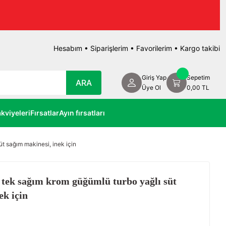
Hesabım
•
Siparişlerim
•
Favorilerim
•
Kargo takibi
Giriş Yap
Sepetim
ARA
Üye Ol
0,00 TL
kviyeleri
Fırsatlar
Ayın fırsatları
t sağım makinesi, inek için
tek sağım krom güğümlü turbo yağlı süt
ek için