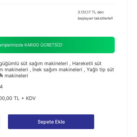
3.151,17 TL den
başlayan taksitlerle!!
verişlerinizde KARGO ÜCRETSİZ!
güğümlü süt sağım makineleri
,
Hareketli süt
m makineleri
,
İnek sağım makineleri
,
Yağlı tip süt
A
m makineleri
4
00,00 TL + KDV
Sepete Ekle