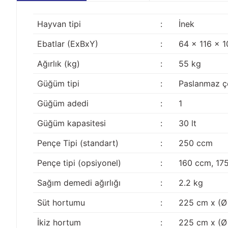
Hayvan tipi
:
İnek
Ebatlar (ExBxY)
:
64 x 116 x 
Ağırlık (kg)
:
55 kg
Güğüm tipi
:
Paslanmaz çe
Güğüm adedi
:
1
Güğüm kapasitesi
:
30 lt
Pençe Tipi (standart)
:
250 ccm
Pençe tipi (opsiyonel)
:
160 ccm, 17
Sağım demedi ağırlığı
:
2.2 kg
Süt hortumu
:
225 cm x (Ø
İkiz hortum
:
225 cm x (Ø