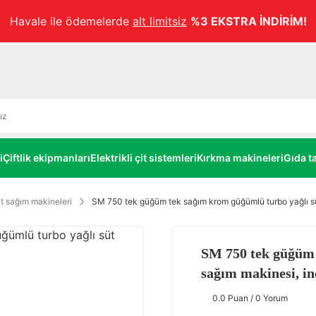
Havale ile ödemelerde
alt limitsiz
%3 EKSTRA İNDİRİM!
i
Çiftlik ekipmanları
Elektrikli çit sistemleri
Kırkma makineleri
Gıda ta
t sağım makineleri
SM 750 tek güğüm tek sağım krom güğümlü turbo yağlı sü
SM 750 tek güğüm 
sağım makinesi, in
0.0 Puan / 0 Yorum