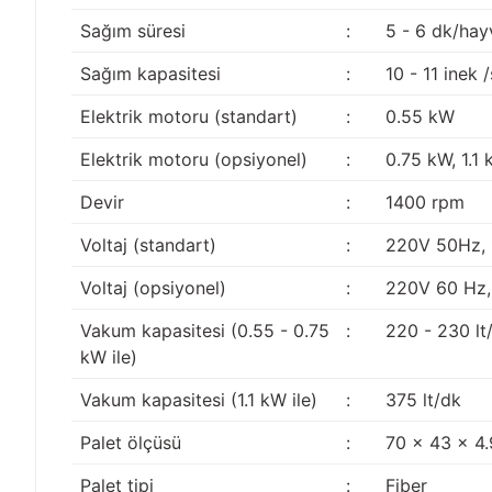
Sağım süresi
:
5 - 6 dk/hay
Sağım kapasitesi
:
10 - 11 inek 
Elektrik motoru (standart)
:
0.55 kW
Elektrik motoru (opsiyonel)
:
0.75 kW, 1.1
Devir
:
1400 rpm
Voltaj (standart)
:
220V 50Hz, 
Voltaj (opsiyonel)
:
220V 60 Hz, 
Vakum kapasitesi (0.55 - 0.75
:
220 - 230 lt
kW ile)
Vakum kapasitesi (1.1 kW ile)
:
375 lt/dk
Palet ölçüsü
:
70 x 43 x 4
Palet tipi
:
Fiber