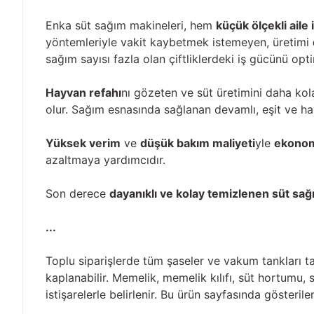
Enka süt sağım makineleri, hem
küçük ölçekli aile 
yöntemleriyle vakit kaybetmek istemeyen, üretimi
sağım sayısı fazla olan çiftliklerdeki iş gücünü op
Hayvan refahı
nı gözeten ve süt üretimini daha kola
olur. Sağım esnasında sağlanan devamlı, eşit ve has
Yüksek verim
ve
düşük bakım maliyeti
yle
ekonom
azaltmaya yardımcıdır.
Son derece
dayanıklı ve kolay temizlenen süt sa
...
Toplu siparişlerde tüm şaseler ve vakum tankları ta
kaplanabilir. Memelik, memelik kılıfı, süt hortumu, 
istişarelerle belirlenir. Bu ürün sayfasında gösteri