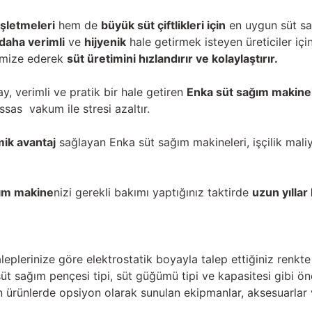
işletmeleri
hem de
büyük süt çiftlikleri için
en uygun süt sa
daha verimli
ve
hijyenik
hale getirmek isteyen üreticiler içi
timize ederek
süt üretimini hızlandırır ve kolaylaştırır.
y, verimli ve pratik bir hale getiren
Enka süt sağım makinel
sas vakum ile stresi azaltır.
ik avantaj
sağlayan Enka süt sağım makineleri, işçilik maliy
ğım makine
nizi gerekli bakımı yaptığınız taktirde
uzun yılla
leplerinize göre elektrostatik boyayla talep ettiğiniz renkt
süt sağım pençesi tipi, süt güğümü tipi ve kapasitesi gibi ön
len ürünlerde opsiyon olarak sunulan ekipmanlar, aksesuarlar v