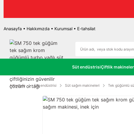
r.
Anasayfa
•
Hakkımızda
•
Kurumsal
•
E-tahsilat
Süt endüstrisi
Çiftlik makineler
Anasayfa
Süt endüstrisi
Süt sağım makineleri
Tek güğümlü sü