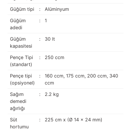
Güğüm taşıma arabaları
Güğüm tipi
:
Alüminyum
Güğüm üniteleri
Güğüm
:
1
adedi
Benzin motorları
Güğüm
:
30 lt
kapasitesi
Jeneratörler
Pençe Tipi
:
250 ccm
Plastik parçalar
(standart)
Paslanmaz parçalar
Pençe tipi
:
160 ccm, 175 ccm, 200 ccm, 340
(opsiyonel)
ccm
Kauçuk parçalar
Sağım
:
2.2 kg
demedi
Fırçalar
ağırlığı
Süt
:
225 cm x (Ø 14 x 24 mm)
hortumu