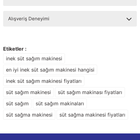
Soru Sor
Bu ürünün fiyat bilgisi, resim, ürün açıklamalarında ve diğer
Alışveriş Deneyimi
konularda yetersiz gördüğünüz noktaları öneri formunu
kullanarak tarafımıza iletebilirsiniz.
Görüş ve önerileriniz için teşekkür ederiz.
Sitemize ilk yorumu siz yapın!
Ürün resmi kalitesiz, bozuk veya görüntülenemiyor.
Etiketler :
Ürün açıklamasında eksik bilgiler bulunuyor.
inek süt sağım makinesi
Deneyimini Paylaş
Ürün bilgilerinde hatalar bulunuyor.
en iyi inek süt sağım makinesi hangisi
Ürün fiyatı diğer sitelerden daha pahalı.
inek süt sağım makinesi fiyatları
Bu ürüne benzer farklı alternatifler olmalı.
süt sağım makinesi
süt sağım makinası fiyatları
süt sağım
süt sağım makinaları
süt sağma makinesi
süt sağma makinesi fiyatları
Gönder