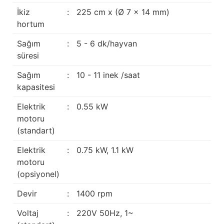
İkiz
:
225 cm x (Ø 7 x 14 mm)
hortum
Sağım
:
5 - 6 dk/hayvan
süresi
Sağım
:
10 - 11 inek /saat
kapasitesi
Elektrik
:
0.55 kW
motoru
(standart)
Elektrik
:
0.75 kW, 1.1 kW
motoru
(opsiyonel)
Devir
:
1400 rpm
Voltaj
:
220V 50Hz, 1~