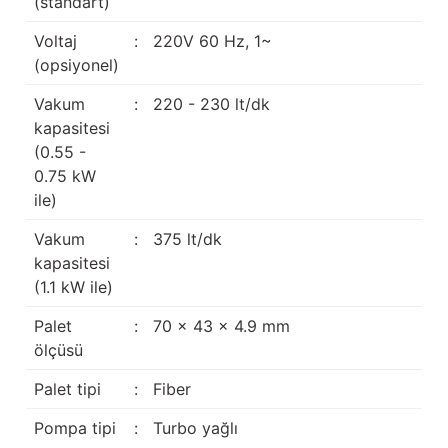
(standart)
Voltaj
:
220V 60 Hz, 1~
(opsiyonel)
Vakum
:
220 - 230 lt/dk
kapasitesi
(0.55 -
0.75 kW
ile)
Vakum
:
375 lt/dk
kapasitesi
(1.1 kW ile)
Palet
:
70 x 43 x 4.9 mm
ölçüsü
Palet tipi
:
Fiber
Pompa tipi
:
Turbo yağlı