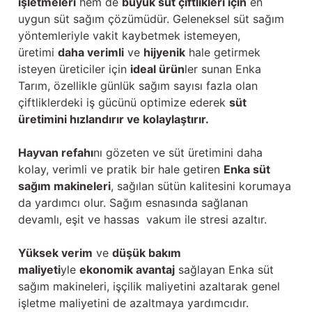
işletmeleri
hem de
büyük süt çiftlikleri için
en
uygun süt sağım çözümüdür. Geleneksel süt sağım
yöntemleriyle vakit kaybetmek istemeyen,
üretimi
daha verimli
ve
hijyenik
hale getirmek
isteyen üreticiler için
ideal ürün
ler sunan Enka
Tarım, özellikle günlük sağım sayısı fazla olan
çiftliklerdeki iş gücünü optimize ederek
süt
üretimini hızlandırır ve kolaylaştırır.
Hayvan refahı
nı gözeten ve süt üretimini daha
kolay, verimli ve pratik bir hale getiren
Enka süt
sağım makineleri
, sağılan sütün kalitesini korumaya
da yardımcı olur. Sağım esnasında sağlanan
devamlı, eşit ve hassas vakum ile stresi azaltır.
Yüksek verim
ve
düşük bakım
maliyeti
yle
ekonomik avantaj
sağlayan Enka süt
sağım makineleri, işçilik maliyetini azaltarak genel
işletme maliyetini de azaltmaya yardımcıdır.