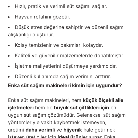
Hızlı, pratik ve verimli süt sağımı sağlar.
Hayvan refahını gözetir.
Düşük stres değerine sahiptir ve düzenli sağım
alışkanlığı oluşturur.
Kolay temizlenir ve bakımları kolaydır.
Kaliteli ve güvenilir malzemelerde donatılmıştır.
İşletme maliyetlerini düşürmeye yardımcıdır.
Düzenli kullanımda sağım verimini arttırır.
Enka süt sağım makineleri kimin için uygundur?
Enka süt sağım makineleri, hem
küçük ölçekli aile
işletmeleri
hem de
büyük süt çiftlikleri için
en
uygun süt sağım çözümüdür. Geleneksel süt sağım
yöntemleriyle vakit kaybetmek istemeyen,
üretimi
daha verimli
ve
hijyenik
hale getirmek
isteyen üreticiler için
ideal ürün
ler sunan Enka