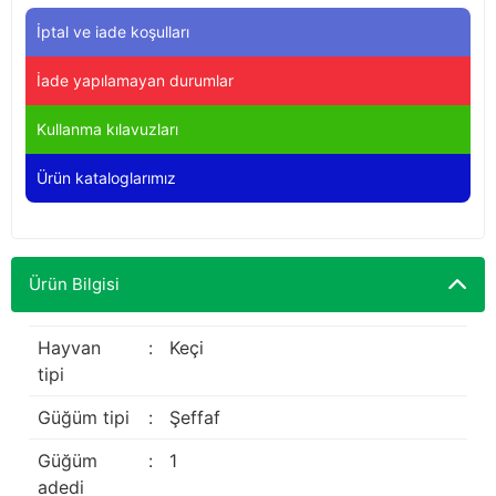
Yağdanlıklar
Tekmesavarlar
İptal ve iade koşulları
Kasnaklar
Sığır kaldırma aletleri
İade yapılamayan durumlar
V - kayışları
Şırıngalar
Kullanma kılavuzları
Ürün kataloglarımız
Egzozlar
Hayvan yatakları
Vakum kazanı kapakları
Kas gevşetici ürünler
Ürün Bilgisi
Vakum kazanları
Paletler
Hayvan
:
Keçi
tipi
Elektrik malzemeleri
Güğüm tipi
:
Şeffaf
Bakım malzemeleri
Güğüm
:
1
adedi