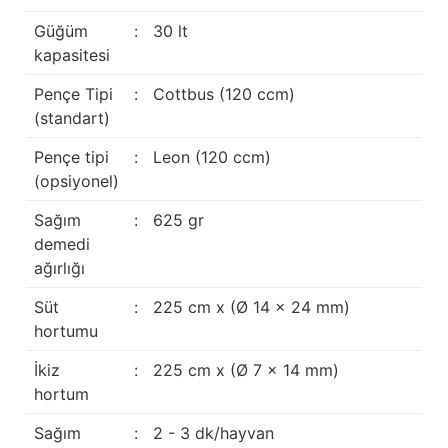
Güğüm taşıma arabaları
Güğüm
:
30 lt
kapasitesi
Güğüm üniteleri
Pençe Tipi
:
Cottbus (120 ccm)
Benzin motorları
(standart)
Pençe tipi
:
Leon (120 ccm)
Jeneratörler
(opsiyonel)
Plastik parçalar
Sağım
:
625 gr
demedi
Paslanmaz parçalar
ağırlığı
Kauçuk parçalar
Süt
:
225 cm x (Ø 14 x 24 mm)
hortumu
Fırçalar
İkiz
:
225 cm x (Ø 7 x 14 mm)
hortum
Sağım
:
2 - 3 dk/hayvan