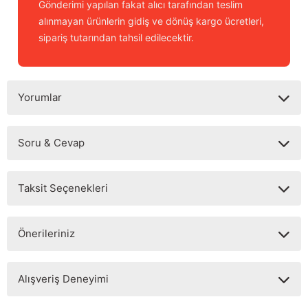
Gönderimi yapılan fakat alıcı tarafından teslim
alınmayan ürünlerin gidiş ve dönüş kargo ücretleri,
sipariş tutarından tahsil edilecektir.
Yorumlar
Soru & Cevap
Bu ürüne ilk yorumu siz yapın!
Taksit Seçenekleri
Yorum Yaz
Ürün hakkında henüz soru sorulmamış.
Önerileriniz
Soru Sor
Bu ürünün fiyat bilgisi, resim, ürün açıklamalarında ve diğer
Alışveriş Deneyimi
konularda yetersiz gördüğünüz noktaları öneri formunu
kullanarak tarafımıza iletebilirsiniz.
Görüş ve önerileriniz için teşekkür ederiz.