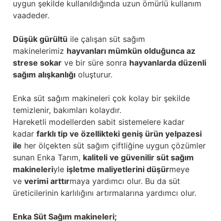
uygun şekilde kullanıldığında uzun ömürlü kullanım
vaadeder.
Düşük gürültü
ile çalışan süt sağım
makinelerimiz
hayvanları mümkün olduğunca az
strese sokar
ve bir süre sonra
hayvanlarda düzenli
sağım alışkanlığı
oluşturur.
Enka süt sağım makineleri çok kolay bir şekilde
temizlenir, bakımları kolaydır.
Hareketli modellerden sabit sistemelere kadar
kadar
farklı tip ve özellikteki geniş ürün yelpazesi
ile
her ölçekten süt sağım çiftliğine uygun çözümler
sunan Enka Tarım,
kaliteli ve güvenilir süt sağım
makineleri
yle
işletme maliyetlerini düşür
meye
ve
verimi arttır
maya yardımcı olur. Bu da süt
üreticilerinin karlılığını artırmalarına yardımcı olur.
Enka Süt Sağım makineleri;