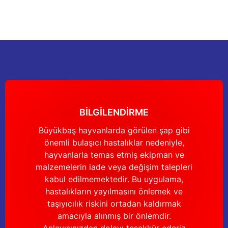
Sitemize ilk yorumu siz yapın!
Ürün resmi kalitesiz, bozuk veya görüntülenemiyor.
Ürün açıklamasında eksik bilgiler bulunuyor.
Deneyimini Paylaş
Ürün bilgilerinde hatalar bulunuyor.
Ürün fiyatı diğer sitelerden daha pahalı.
Bu ürüne benzer farklı alternatifler olmalı.
BİLGİLENDİRME
Büyükbaş hayvanlarda görülen şap gibi
önemli bulaşıcı hastalıklar nedeniyle,
Gönder
hayvanlarla temas etmiş ekipman ve
malzemelerin iade veya değişim talepleri
kabul edilmemektedir. Bu uygulama,
hastalıkların yayılmasını önlemek ve
taşıyıcılık riskini ortadan kaldırmak
amacıyla alınmış bir önlemdir.