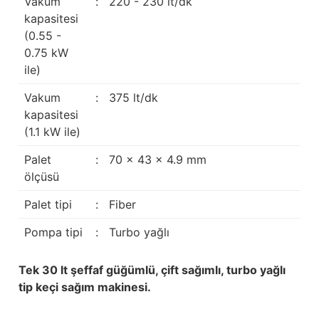
Vakum
:
220 - 230 lt/dk
kapasitesi
(0.55 -
0.75 kW
ile)
Vakum
:
375 lt/dk
kapasitesi
(1.1 kW ile)
Palet
:
70 x 43 x 4.9 mm
ölçüsü
Palet tipi
:
Fiber
Pompa tipi
:
Turbo yağlı
Tek 30 lt şeffaf güğümlü, çift sağımlı, turbo yağlı
tip keçi sağım makinesi.