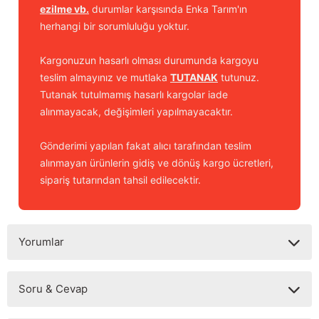
ezilme vb.
durumlar karşısında Enka Tarım'ın
herhangi bir sorumluluğu yoktur.
Kargonuzun hasarlı olması durumunda kargoyu
teslim almayınız ve mutlaka
TUTANAK
tutunuz.
Tutanak tutulmamış hasarlı kargolar iade
alınmayacak, değişimleri yapılmayacaktır.
Gönderimi yapılan fakat alıcı tarafından teslim
alınmayan ürünlerin gidiş ve dönüş kargo ücretleri,
sipariş tutarından tahsil edilecektir.
Yorumlar
Soru & Cevap
Bu ürüne ilk yorumu siz yapın!