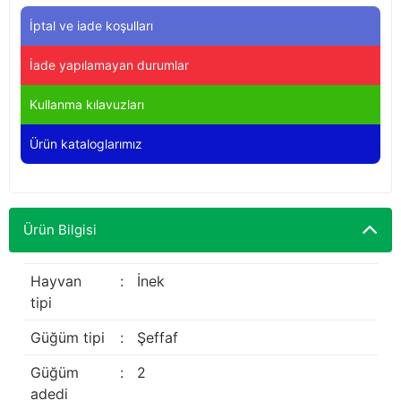
Yağdanlıklar
Tekmesavarlar
İptal ve iade koşulları
Kasnaklar
Sığır kaldırma aletleri
İade yapılamayan durumlar
V - kayışları
Şırıngalar
Kullanma kılavuzları
Ürün kataloglarımız
Egzozlar
Hayvan yatakları
Vakum kazanı kapakları
Kas gevşetici ürünler
Ürün Bilgisi
Vakum kazanları
Paletler
Hayvan
:
İnek
tipi
Elektrik malzemeleri
Güğüm tipi
:
Şeffaf
Bakım malzemeleri
Güğüm
:
2
adedi