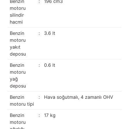
Benzin
:
196 cm3
motoru
silindir
hacmi
Benzin
:
3.6 lt
motoru
yakıt
deposu
Benzin
:
0.6 lt
motoru
yağ
deposu
Benzin
:
Hava soğutmalı, 4 zamanlı OHV
motoru tipi
Benzin
:
17 kg
motoru