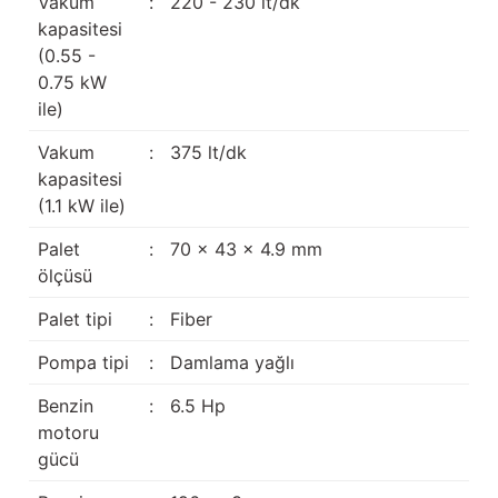
Vakum
:
220 - 230 lt/dk
kapasitesi
(0.55 -
0.75 kW
ile)
Vakum
:
375 lt/dk
kapasitesi
(1.1 kW ile)
Palet
:
70 x 43 x 4.9 mm
ölçüsü
Palet tipi
:
Fiber
Pompa tipi
:
Damlama yağlı
Benzin
:
6.5 Hp
motoru
gücü