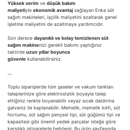
Yüksek verim
ve
düşük bakım
maliyeti
yle
ekonomik avantaj
sağlayan Enka süt
sağım makineleri, işçilik maliyetini azaltarak genel
işletme maliyetini de azaltmaya yardımcıdır.
Son derece
dayanıklı ve kolay temizlenen süt
sağım makine
nizi gerekli bakımı yaptığınız
taktirde
uzun yıllar boyunca
güvenle
kullanabilirsiniz.
...
Toplu siparişlerde tüm şaseler ve vakum tankları
taleplerinize göre elektrostatik boyayla talep
ettiğiniz renkte boyanabilir veyaz sıcak daldırma
galvaniz ile kaplanabilir. Memelik, memelik kılıfı, süt
hortumu, süt sağım pençesi tipi, süt güğümü tipi ve
kapasitesi gibi önemli yedek parçalar isteğe göre
karşılıklı istişarelerle belirlenir. Bu ürün sayfasında