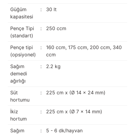
Güğüm taşıma arabaları
Güğüm
:
30 lt
kapasitesi
Güğüm üniteleri
Pençe Tipi
:
250 ccm
Benzin motorları
(standart)
Pençe tipi
:
160 ccm, 175 ccm, 200 ccm, 340
Jeneratörler
(opsiyonel)
ccm
Plastik parçalar
Sağım
:
2.2 kg
demedi
Paslanmaz parçalar
ağırlığı
Kauçuk parçalar
Süt
:
225 cm x (Ø 14 x 24 mm)
hortumu
Fırçalar
İkiz
:
225 cm x (Ø 7 x 14 mm)
hortum
Sağım
:
5 - 6 dk/hayvan