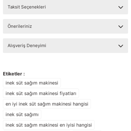
Taksit Seçenekleri
Yorum Yaz
Ürün hakkında henüz soru sorulmamış.
Önerileriniz
Soru Sor
Bu ürünün fiyat bilgisi, resim, ürün açıklamalarında ve diğer
Alışveriş Deneyimi
konularda yetersiz gördüğünüz noktaları öneri formunu
kullanarak tarafımıza iletebilirsiniz.
Görüş ve önerileriniz için teşekkür ederiz.
Sitemize ilk yorumu siz yapın!
Ürün resmi kalitesiz, bozuk veya görüntülenemiyor.
Etiketler :
Ürün açıklamasında eksik bilgiler bulunuyor.
inek süt sağım makinesi
Deneyimini Paylaş
Ürün bilgilerinde hatalar bulunuyor.
inek süt sağım makinesi fiyatları
Ürün fiyatı diğer sitelerden daha pahalı.
en iyi inek süt sağım makinesi hangisi
Bu ürüne benzer farklı alternatifler olmalı.
inek süt sağımı
inek süt sağım makinesi en iyisi hangisi