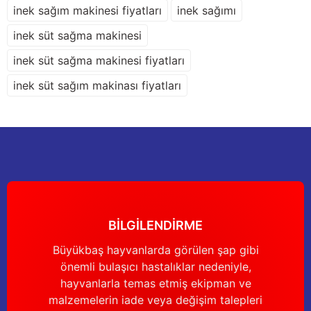
inek sağım makinesi fiyatları
inek sağımı
Gönder
inek süt sağma makinesi
inek süt sağma makinesi fiyatları
inek süt sağım makinası fiyatları
BİLGİLENDİRME
Büyükbaş hayvanlarda görülen şap gibi
önemli bulaşıcı hastalıklar nedeniyle,
hayvanlarla temas etmiş ekipman ve
malzemelerin iade veya değişim talepleri