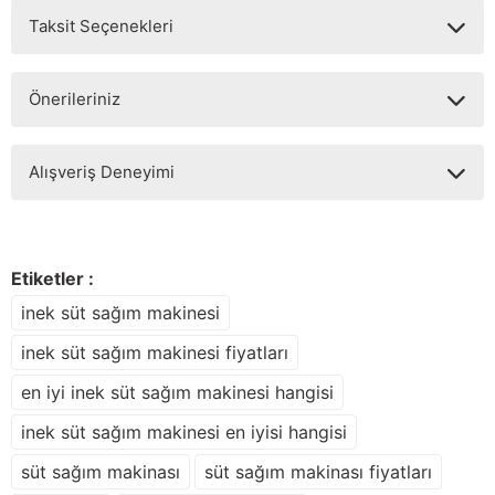
Taksit Seçenekleri
Yorum Yaz
Ürün hakkında henüz soru sorulmamış.
Önerileriniz
Soru Sor
Bu ürünün fiyat bilgisi, resim, ürün açıklamalarında ve diğer
Alışveriş Deneyimi
konularda yetersiz gördüğünüz noktaları öneri formunu
kullanarak tarafımıza iletebilirsiniz.
Görüş ve önerileriniz için teşekkür ederiz.
Sitemize ilk yorumu siz yapın!
Ürün resmi kalitesiz, bozuk veya görüntülenemiyor.
Etiketler :
Ürün açıklamasında eksik bilgiler bulunuyor.
inek süt sağım makinesi
Deneyimini Paylaş
Ürün bilgilerinde hatalar bulunuyor.
inek süt sağım makinesi fiyatları
Ürün fiyatı diğer sitelerden daha pahalı.
en iyi inek süt sağım makinesi hangisi
Bu ürüne benzer farklı alternatifler olmalı.
inek süt sağım makinesi en iyisi hangisi
süt sağım makinası
süt sağım makinası fiyatları