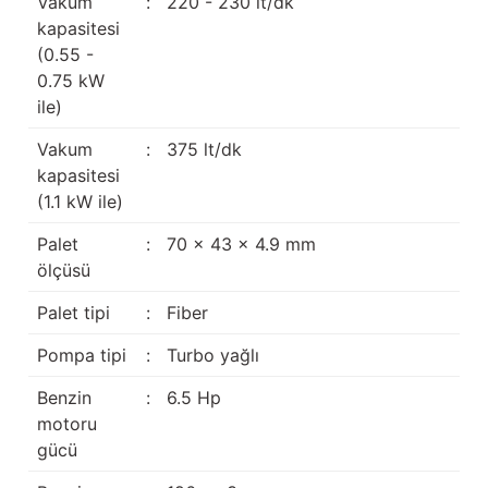
Vakum
:
220 - 230 lt/dk
kapasitesi
(0.55 -
0.75 kW
ile)
Vakum
:
375 lt/dk
kapasitesi
(1.1 kW ile)
Palet
:
70 x 43 x 4.9 mm
ölçüsü
Palet tipi
:
Fiber
Pompa tipi
:
Turbo yağlı
Benzin
:
6.5 Hp
motoru
gücü