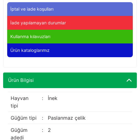
Yağdanlıklar
Tekmesavarlar
İptal ve iade koşulları
Kasnaklar
Sığır kaldırma aletleri
İade yapılamayan durumlar
V - kayışları
Şırıngalar
Kullanma kılavuzları
Ürün kataloglarımız
Egzozlar
Hayvan yatakları
Vakum kazanı kapakları
Kas gevşetici ürünler
Ürün Bilgisi
Vakum kazanları
Paletler
Hayvan
:
İnek
tipi
Elektrik malzemeleri
Güğüm tipi
:
Paslanmaz çelik
Bakım malzemeleri
Güğüm
:
2
adedi