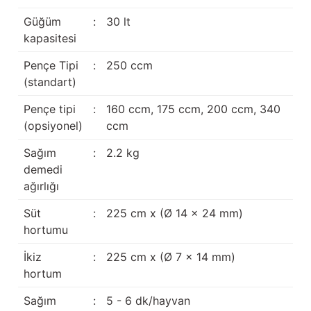
Güğüm taşıma arabaları
Güğüm
:
30 lt
kapasitesi
Güğüm üniteleri
Pençe Tipi
:
250 ccm
Benzin motorları
(standart)
Pençe tipi
:
160 ccm, 175 ccm, 200 ccm, 340
Jeneratörler
(opsiyonel)
ccm
Plastik parçalar
Sağım
:
2.2 kg
demedi
Paslanmaz parçalar
ağırlığı
Kauçuk parçalar
Süt
:
225 cm x (Ø 14 x 24 mm)
hortumu
Fırçalar
İkiz
:
225 cm x (Ø 7 x 14 mm)
hortum
Sağım
:
5 - 6 dk/hayvan