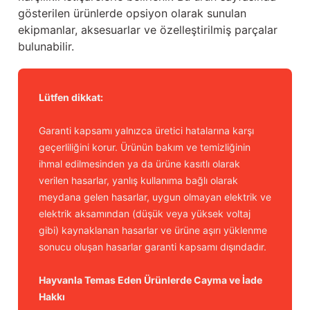
gösterilen ürünlerde opsiyon olarak sunulan
ekipmanlar, aksesuarlar ve özelleştirilmiş parçalar
bulunabilir.
Lütfen dikkat:
Garanti kapsamı yalnızca üretici hatalarına karşı
geçerliliğini korur. Ürünün bakım ve temizliğinin
ihmal edilmesinden ya da ürüne kasıtlı olarak
verilen hasarlar, yanlış kullanıma bağlı olarak
meydana gelen hasarlar, uygun olmayan elektrik ve
elektrik aksamından (düşük veya yüksek voltaj
gibi) kaynaklanan hasarlar ve ürüne aşırı yüklenme
sonucu oluşan hasarlar garanti kapsamı dışındadır.
Hayvanla Temas Eden Ürünlerde Cayma ve İade
Hakkı