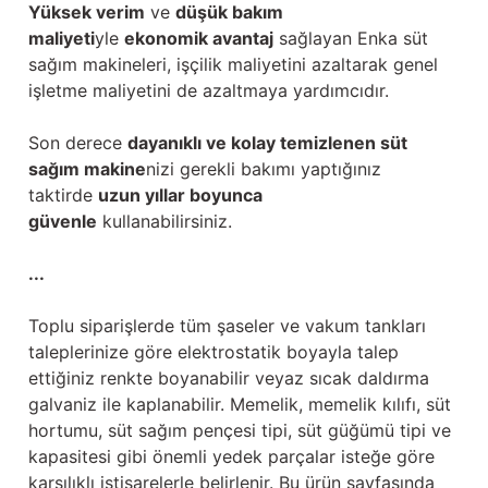
Yüksek verim
ve
düşük bakım
maliyeti
yle
ekonomik avantaj
sağlayan Enka süt
sağım makineleri, işçilik maliyetini azaltarak genel
işletme maliyetini de azaltmaya yardımcıdır.
Son derece
dayanıklı ve kolay temizlenen süt
sağım makine
nizi gerekli bakımı yaptığınız
taktirde
uzun yıllar boyunca
güvenle
kullanabilirsiniz.
...
Toplu siparişlerde tüm şaseler ve vakum tankları
taleplerinize göre elektrostatik boyayla talep
ettiğiniz renkte boyanabilir veyaz sıcak daldırma
galvaniz ile kaplanabilir. Memelik, memelik kılıfı, süt
hortumu, süt sağım pençesi tipi, süt güğümü tipi ve
kapasitesi gibi önemli yedek parçalar isteğe göre
karşılıklı istişarelerle belirlenir. Bu ürün sayfasında