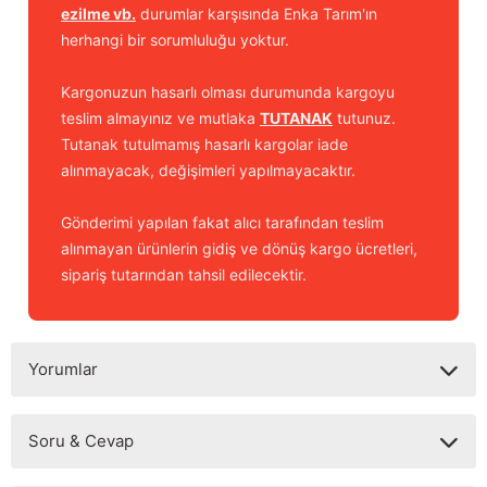
ezilme vb.
durumlar karşısında Enka Tarım'ın
herhangi bir sorumluluğu yoktur.
Kargonuzun hasarlı olması durumunda kargoyu
teslim almayınız ve mutlaka
TUTANAK
tutunuz.
Tutanak tutulmamış hasarlı kargolar iade
alınmayacak, değişimleri yapılmayacaktır.
Gönderimi yapılan fakat alıcı tarafından teslim
alınmayan ürünlerin gidiş ve dönüş kargo ücretleri,
sipariş tutarından tahsil edilecektir.
Yorumlar
Soru & Cevap
Bu ürüne ilk yorumu siz yapın!