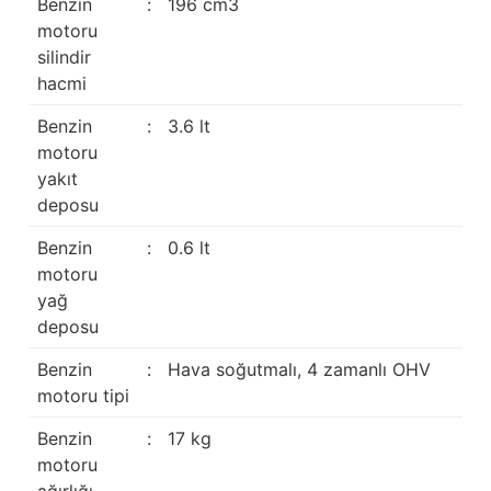
Benzin
:
196 cm3
motoru
silindir
hacmi
Benzin
:
3.6 lt
motoru
yakıt
deposu
Benzin
:
0.6 lt
motoru
yağ
deposu
Benzin
:
Hava soğutmalı, 4 zamanlı OHV
motoru tipi
Benzin
:
17 kg
motoru