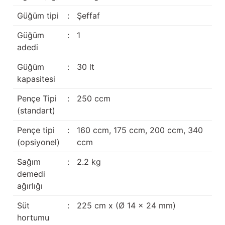
Güğüm taşıma arabaları
Güğüm tipi
:
Şeffaf
Güğüm üniteleri
Güğüm
:
1
adedi
Benzin motorları
Güğüm
:
30 lt
kapasitesi
Jeneratörler
Pençe Tipi
:
250 ccm
Plastik parçalar
(standart)
Paslanmaz parçalar
Pençe tipi
:
160 ccm, 175 ccm, 200 ccm, 340
(opsiyonel)
ccm
Kauçuk parçalar
Sağım
:
2.2 kg
demedi
Fırçalar
ağırlığı
Süt
:
225 cm x (Ø 14 x 24 mm)
hortumu