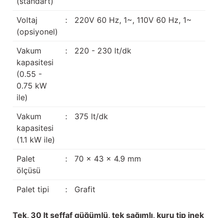
(standart)
Voltaj
:
220V 60 Hz, 1~, 110V 60 Hz, 1~
(opsiyonel)
Vakum
:
220 - 230 lt/dk
kapasitesi
(0.55 -
0.75 kW
ile)
Vakum
:
375 lt/dk
kapasitesi
(1.1 kW ile)
Palet
:
70 x 43 x 4.9 mm
ölçüsü
Palet tipi
:
Grafit
Tek, 30 lt şeffaf güğümlü, tek sağımlı, kuru tip inek