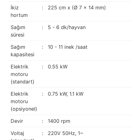
İkiz
:
225 cm x (Ø 7 x 14 mm)
hortum
Sağım
:
5 - 6 dk/hayvan
süresi
Sağım
:
10 - 11 inek /saat
kapasitesi
Elektrik
:
0.55 kW
motoru
(standart)
Elektrik
:
0.75 kW, 1.1 kW
motoru
(opsiyonel)
Devir
:
1400 rpm
Voltaj
:
220V 50Hz, 1~