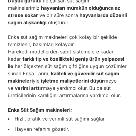
Düşük gürültü
ile çalışan süt sağım
makinelerimiz
hayvanları mümkün olduğunca az
strese sokar
ve bir süre sonra
hayvanlarda düzenli
sağım alışkanlığı
oluşturur.
Enka süt sağım makineleri çok kolay bir şekilde
temizlenir, bakımları kolaydır.
Hareketli modellerden sabit sistemelere kadar
kadar
farklı tip ve özellikteki geniş ürün yelpazesi
ile
her ölçekten süt sağım çiftliğine uygun çözümler
sunan Enka Tarım,
kaliteli ve güvenilir süt sağım
makineleri
yle
işletme maliyetlerini düşür
meye
ve
verimi arttır
maya yardımcı olur. Bu da süt
üreticilerinin karlılığını artırmalarına yardımcı olur.
Enka Süt Sağım makineleri;
Hızlı, pratik ve verimli süt sağımı sağlar.
Hayvan refahını gözetir.