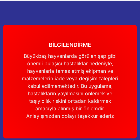
Deneyimini Paylaş
Ürün bilgilerinde hatalar bulunuyor.
Ürün fiyatı diğer sitelerden daha pahalı.
Bu ürüne benzer farklı alternatifler olmalı.
BİLGİLENDİRME
Büyükbaş hayvanlarda görülen şap gibi
önemli bulaşıcı hastalıklar nedeniyle,
Gönder
hayvanlarla temas etmiş ekipman ve
malzemelerin iade veya değişim talepleri
kabul edilmemektedir. Bu uygulama,
hastalıkların yayılmasını önlemek ve
taşıyıcılık riskini ortadan kaldırmak
amacıyla alınmış bir önlemdir.
Anlayışınızdan dolayı teşekkür ederiz