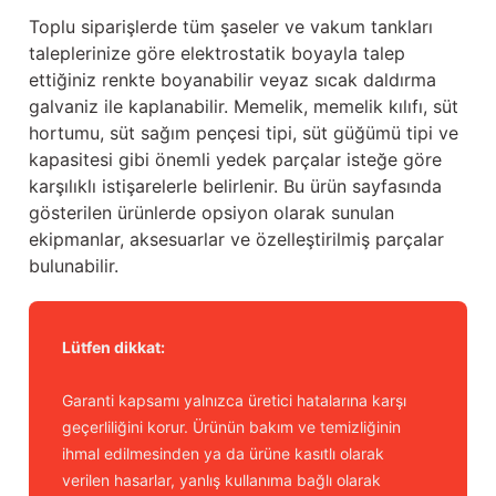
Toplu siparişlerde tüm şaseler ve vakum tankları
taleplerinize göre elektrostatik boyayla talep
ettiğiniz renkte boyanabilir veyaz sıcak daldırma
galvaniz ile kaplanabilir. Memelik, memelik kılıfı, süt
hortumu, süt sağım pençesi tipi, süt güğümü tipi ve
kapasitesi gibi önemli yedek parçalar isteğe göre
karşılıklı istişarelerle belirlenir. Bu ürün sayfasında
gösterilen ürünlerde opsiyon olarak sunulan
ekipmanlar, aksesuarlar ve özelleştirilmiş parçalar
bulunabilir.
Lütfen dikkat:
Garanti kapsamı yalnızca üretici hatalarına karşı
geçerliliğini korur. Ürünün bakım ve temizliğinin
ihmal edilmesinden ya da ürüne kasıtlı olarak
verilen hasarlar, yanlış kullanıma bağlı olarak