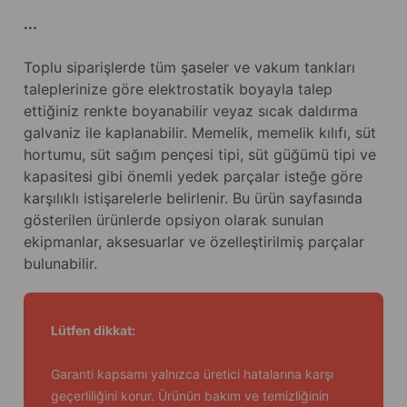
...
Toplu siparişlerde tüm şaseler ve vakum tankları
taleplerinize göre elektrostatik boyayla talep
ettiğiniz renkte boyanabilir veyaz sıcak daldırma
galvaniz ile kaplanabilir. Memelik, memelik kılıfı, süt
hortumu, süt sağım pençesi tipi, süt güğümü tipi ve
kapasitesi gibi önemli yedek parçalar isteğe göre
karşılıklı istişarelerle belirlenir. Bu ürün sayfasında
gösterilen ürünlerde opsiyon olarak sunulan
ekipmanlar, aksesuarlar ve özelleştirilmiş parçalar
bulunabilir.
Lütfen dikkat:
Garanti kapsamı yalnızca üretici hatalarına karşı
geçerliliğini korur. Ürünün bakım ve temizliğinin