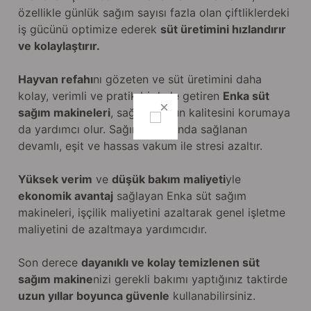
özellikle günlük sağım sayısı fazla olan çiftliklerdeki
iş gücünü optimize ederek
süt üretimini hızlandırır
ve kolaylaştırır.
Hayvan refahı
nı gözeten ve süt üretimini daha
kolay, verimli ve pratik bir hale getiren
Enka süt
sağım makineleri
, sağılan sütün kalitesini korumaya
da yardımcı olur. Sağım esnasında sağlanan
devamlı, eşit ve hassas vakum ile stresi azaltır.
Yüksek verim
ve
düşük bakım maliyeti
yle
ekonomik avantaj
sağlayan Enka süt sağım
makineleri, işçilik maliyetini azaltarak genel işletme
maliyetini de azaltmaya yardımcıdır.
Son derece
dayanıklı ve kolay temizlenen süt
sağım makine
nizi gerekli bakımı yaptığınız taktirde
uzun yıllar boyunca güvenle
kullanabilirsiniz.