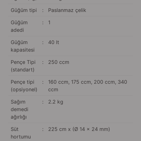
Güğüm taşıma arabaları
Güğüm tipi
:
Paslanmaz çelik
Güğüm üniteleri
Güğüm
:
1
adedi
Benzin motorları
Güğüm
:
40 lt
kapasitesi
Jeneratörler
Pençe Tipi
:
250 ccm
Plastik parçalar
(standart)
Paslanmaz parçalar
Pençe tipi
:
160 ccm, 175 ccm, 200 ccm, 340
(opsiyonel)
ccm
Kauçuk parçalar
Sağım
:
2.2 kg
demedi
Fırçalar
ağırlığı
Süt
:
225 cm x (Ø 14 x 24 mm)
hortumu