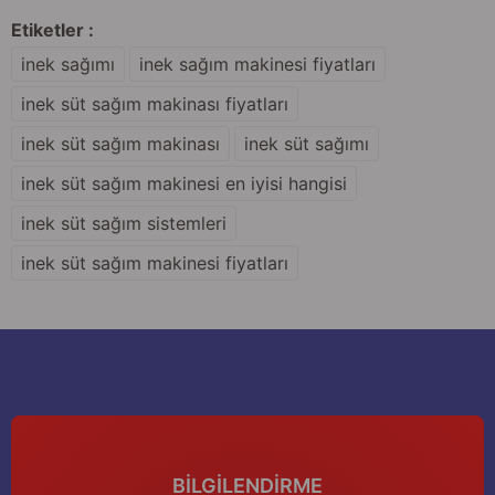
Sitemize ilk yorumu siz yapın!
Ürün resmi kalitesiz, bozuk veya görüntülenemiyor.
Etiketler :
Ürün açıklamasında eksik bilgiler bulunuyor.
inek sağımı
inek sağım makinesi fiyatları
Deneyimini Paylaş
Ürün bilgilerinde hatalar bulunuyor.
inek süt sağım makinası fiyatları
Ürün fiyatı diğer sitelerden daha pahalı.
inek süt sağım makinası
inek süt sağımı
Bu ürüne benzer farklı alternatifler olmalı.
inek süt sağım makinesi en iyisi hangisi
inek süt sağım sistemleri
inek süt sağım makinesi fiyatları
Gönder
BİLGİLENDİRME