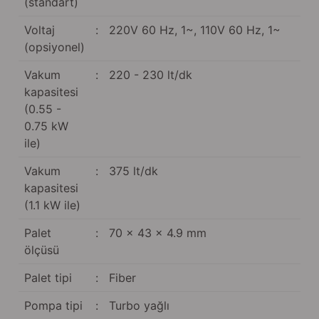
(standart)
Voltaj
:
220V 60 Hz, 1~, 110V 60 Hz, 1~
(opsiyonel)
Vakum
:
220 - 230 lt/dk
kapasitesi
(0.55 -
0.75 kW
ile)
Vakum
:
375 lt/dk
kapasitesi
(1.1 kW ile)
Palet
:
70 x 43 x 4.9 mm
ölçüsü
Palet tipi
:
Fiber
Pompa tipi
:
Turbo yağlı