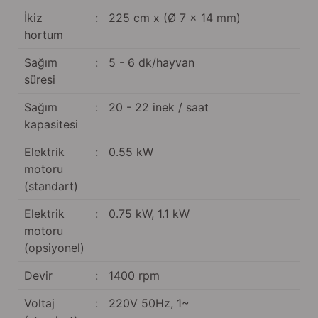
İkiz
:
225 cm x (Ø 7 x 14 mm)
hortum
Sağım
:
5 - 6 dk/hayvan
süresi
Sağım
:
20 - 22 inek / saat
kapasitesi
Elektrik
:
0.55 kW
motoru
(standart)
Elektrik
:
0.75 kW, 1.1 kW
motoru
(opsiyonel)
Devir
:
1400 rpm
Voltaj
:
220V 50Hz, 1~