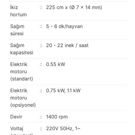
İkiz
:
225 cm x (Ø 7 x 14 mm)
hortum
Sağım
:
5 - 6 dk/hayvan
süresi
Sağım
:
20 - 22 inek / saat
kapasitesi
Elektrik
:
0.55 kW
motoru
(standart)
Elektrik
:
0.75 kW, 1.1 kW
motoru
(opsiyonel)
Devir
:
1400 rpm
Voltaj
:
220V 50Hz, 1~