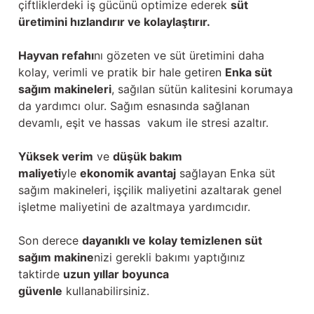
çiftliklerdeki iş gücünü optimize ederek
süt
üretimini hızlandırır ve kolaylaştırır.
Hayvan refahı
nı gözeten ve süt üretimini daha
kolay, verimli ve pratik bir hale getiren
Enka süt
sağım makineleri
, sağılan sütün kalitesini korumaya
da yardımcı olur. Sağım esnasında sağlanan
devamlı, eşit ve hassas vakum ile stresi azaltır.
Yüksek verim
ve
düşük bakım
maliyeti
yle
ekonomik avantaj
sağlayan Enka süt
sağım makineleri, işçilik maliyetini azaltarak genel
işletme maliyetini de azaltmaya yardımcıdır.
Son derece
dayanıklı ve kolay temizlenen süt
sağım makine
nizi gerekli bakımı yaptığınız
taktirde
uzun yıllar boyunca
güvenle
kullanabilirsiniz.