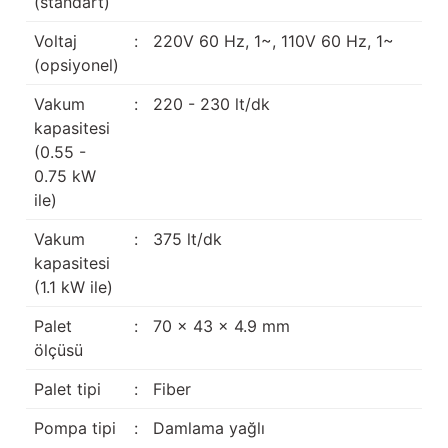
(standart)
Voltaj
:
220V 60 Hz, 1~, 110V 60 Hz, 1~
(opsiyonel)
Vakum
:
220 - 230 lt/dk
kapasitesi
(0.55 -
0.75 kW
ile)
Vakum
:
375 lt/dk
kapasitesi
(1.1 kW ile)
Palet
:
70 x 43 x 4.9 mm
ölçüsü
Palet tipi
:
Fiber
Pompa tipi
:
Damlama yağlı