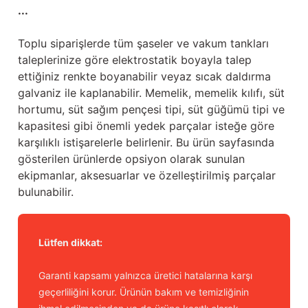
...
Toplu siparişlerde tüm şaseler ve vakum tankları
taleplerinize göre elektrostatik boyayla talep
ettiğiniz renkte boyanabilir veyaz sıcak daldırma
galvaniz ile kaplanabilir. Memelik, memelik kılıfı, süt
hortumu, süt sağım pençesi tipi, süt güğümü tipi ve
kapasitesi gibi önemli yedek parçalar isteğe göre
karşılıklı istişarelerle belirlenir. Bu ürün sayfasında
gösterilen ürünlerde opsiyon olarak sunulan
ekipmanlar, aksesuarlar ve özelleştirilmiş parçalar
bulunabilir.
Lütfen dikkat:
Garanti kapsamı yalnızca üretici hatalarına karşı
geçerliliğini korur. Ürünün bakım ve temizliğinin