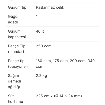
Güğüm taşıma arabaları
Güğüm tipi
:
Paslanmaz çelik
Güğüm üniteleri
Güğüm
:
1
adedi
Benzin motorları
Güğüm
:
40 lt
kapasitesi
Jeneratörler
Pençe Tipi
:
250 ccm
Plastik parçalar
(standart)
Paslanmaz parçalar
Pençe tipi
:
160 ccm, 175 ccm, 200 ccm, 340
(opsiyonel)
ccm
Kauçuk parçalar
Sağım
:
2.2 kg
demedi
Fırçalar
ağırlığı
Süt
:
225 cm x (Ø 14 x 24 mm)
hortumu