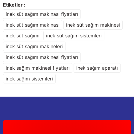
Ürün resmi kalitesiz, bozuk veya görüntülenemiyor.
Etiketler :
Ürün açıklamasında eksik bilgiler bulunuyor.
inek süt sağım makinası fiyatları
Deneyimini Paylaş
Ürün bilgilerinde hatalar bulunuyor.
inek süt sağım makinası
inek süt sağım makinesi
Ürün fiyatı diğer sitelerden daha pahalı.
inek süt sağımı
inek süt sağım sistemleri
Bu ürüne benzer farklı alternatifler olmalı.
inek süt sağım makineleri
inek süt sağım makinesi fiyatları
inek sağım makinesi fiyatları
inek sağım aparatı
Gönder
inek sağım sistemleri