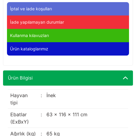
Yağdanlıklar
Tekmesavarlar
İptal ve iade koşulları
Kasnaklar
Sığır kaldırma aletleri
İade yapılamayan durumlar
V - kayışları
Şırıngalar
Kullanma kılavuzları
Ürün kataloglarımız
Egzozlar
Hayvan yatakları
Vakum kazanı kapakları
Kas gevşetici ürünler
Ürün Bilgisi
Vakum kazanları
Paletler
Hayvan
:
İnek
tipi
Elektrik malzemeleri
Ebatlar
:
63 x 116 x 111 cm
(ExBxY)
Bakım malzemeleri
Ağırlık (kg)
:
65 kg