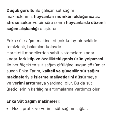
Düşük gürültü
ile çalışan süt sağım
makinelerimiz
hayvanları mümkün olduğunca az
strese sokar
ve bir süre sonra
hayvanlarda düzenli
sağım alışkanlığı
oluşturur.
Enka süt sağım makineleri çok kolay bir şekilde
temizlenir, bakımları kolaydır.
Hareketli modellerden sabit sistemelere kadar
kadar
farklı tip ve özellikteki geniş ürün yelpazesi
ile
her ölçekten süt sağım çiftliğine uygun çözümler
sunan Enka Tarım,
kaliteli ve güvenilir süt sağım
makineleri
yle
işletme maliyetlerini düşür
meye
ve
verimi arttır
maya yardımcı olur. Bu da süt
üreticilerinin karlılığını artırmalarına yardımcı olur.
Enka Süt Sağım makineleri;
Hızlı, pratik ve verimli süt sağımı sağlar.