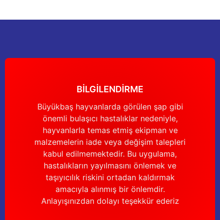
Ürün resmi kalitesiz, bozuk veya görüntülenemiyor.
Ürün açıklamasında eksik bilgiler bulunuyor.
Deneyimini Paylaş
Ürün bilgilerinde hatalar bulunuyor.
Ürün fiyatı diğer sitelerden daha pahalı.
Bu ürüne benzer farklı alternatifler olmalı.
BİLGİLENDİRME
Büyükbaş hayvanlarda görülen şap gibi
önemli bulaşıcı hastalıklar nedeniyle,
Gönder
hayvanlarla temas etmiş ekipman ve
malzemelerin iade veya değişim talepleri
kabul edilmemektedir. Bu uygulama,
hastalıkların yayılmasını önlemek ve
taşıyıcılık riskini ortadan kaldırmak
amacıyla alınmış bir önlemdir.
Anlayışınızdan dolayı teşekkür ederiz