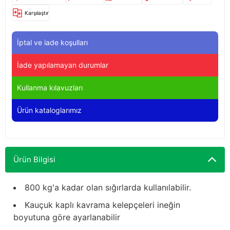
Yağdanlıklar
Tekmesavarlar
Karşılaştır
Kasnaklar
Sığır kaldırma aletleri
İptal ve iade koşulları
V - kayışları
Şırıngalar
İade yapılamayan durumlar
Egzozlar
Hayvan yatakları
Kullanma kılavuzları
Vakum kazanı kapakları
Kas gevşetici ürünler
Ürün kataloglarımız
Vakum kazanları
Ürün Bilgisi
Paletler
Elektrik malzemeleri
800 kg'a kadar olan sığırlarda kullanılabilir.
Kauçuk kaplı kavrama kelepçeleri ineğin
Bakım malzemeleri
boyutuna göre ayarlanabilir