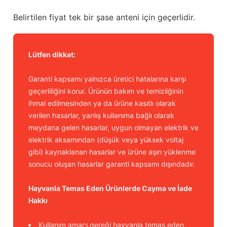
Belirtilen fiyat tek bir şase anteni için geçerlidir.
Lütfen dikkat:
Garanti kapsamı yalnızca üretici hatalarına karşı
geçerliliğini korur. Ürünün bakım ve temizliğinin
ihmal edilmesinden ya da ürüne kasıtlı olarak
verilen hasarlar, yanlış kullanıma bağlı olarak
meydana gelen hasarlar, uygun olmayan elektrik ve
elektrik aksamından (düşük veya yüksek voltaj
gibi) kaynaklanan hasarlar ve ürüne aşırı yüklenme
sonucu oluşan hasarlar garanti kapsamı dışındadır.
Hayvanla Temas Eden Ürünlerde Cayma ve İade
Hakkı
Kullanım amacı gereği hayvanla temas eden,