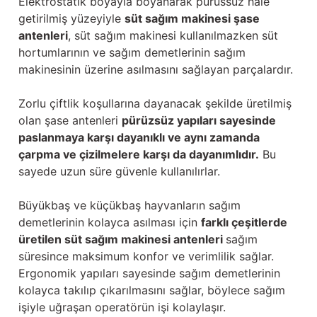
Elektrostatik boyayla boyanarak pürüssüz hale
Güğüm taşıma arabaları
getirilmiş yüzeyiyle
süt sağım makinesi şase
antenleri
, süt sağım makinesi kullanılmazken süt
Güğüm üniteleri
hortumlarının ve sağım demetlerinin sağım
makinesinin üzerine asılmasını sağlayan parçalardır.
Benzin motorları
Zorlu çiftlik koşullarına dayanacak şekilde üretilmiş
Jeneratörler
olan şase antenleri
pürüzsüz yapıları sayesinde
paslanmaya karşı dayanıklı ve aynı zamanda
Plastik parçalar
çarpma ve çizilmelere karşı da dayanımlıdır.
Bu
sayede uzun süre güvenle kullanılırlar.
Paslanmaz parçalar
Büyükbaş ve küçükbaş hayvanların sağım
Kauçuk parçalar
demetlerinin kolayca asılması için
farklı çeşitlerde
üretilen süt sağım makinesi antenleri
sağım
Fırçalar
süresince maksimum konfor ve verimlilik sağlar.
Ergonomik yapıları sayesinde sağım demetlerinin
kolayca takılıp çıkarılmasını sağlar, böylece sağım
işiyle uğraşan operatörün işi kolaylaşır.