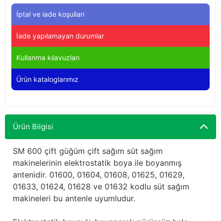
Yağdanlıklar
Tekmesavarlar
İptal ve iade koşulları
Kasnaklar
Sığır kaldırma aletleri
İade yapılamayan durumlar
V - kayışları
Şırıngalar
Kullanma kılavuzları
Ürün kataloglarımız
Egzozlar
Hayvan yatakları
Vakum kazanı kapakları
Kas gevşetici ürünler
Ürün Bilgisi
Vakum kazanları
SM 600 çift güğüm çift sağım süt sağım
Paletler
makinelerinin elektrostatik boya ile boyanmış
antenidir. 01600, 01604, 01608, 01625, 01629,
Elektrik malzemeleri
01633, 01624, 01628 ve 01632 kodlu süt sağım
makineleri bu antenle uyumludur.
Bakım malzemeleri