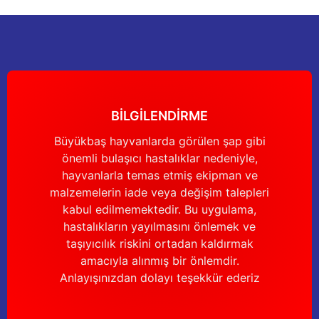
Ürün açıklamasında eksik bilgiler bulunuyor.
Deneyimini Paylaş
Ürün bilgilerinde hatalar bulunuyor.
Ürün fiyatı diğer sitelerden daha pahalı.
Bu ürüne benzer farklı alternatifler olmalı.
BİLGİLENDİRME
Büyükbaş hayvanlarda görülen şap gibi
önemli bulaşıcı hastalıklar nedeniyle,
Gönder
hayvanlarla temas etmiş ekipman ve
malzemelerin iade veya değişim talepleri
kabul edilmemektedir. Bu uygulama,
hastalıkların yayılmasını önlemek ve
taşıyıcılık riskini ortadan kaldırmak
amacıyla alınmış bir önlemdir.
Anlayışınızdan dolayı teşekkür ederiz