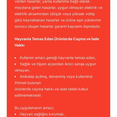
verilen hasarlar, yanlış kullanıma bağlı olarak
Güğüm taşıma arabaları
meydana gelen hasarlar, uygun olmayan elektrik ve
elektrik aksamından (düşük veya yüksek voltaj
Güğüm üniteleri
gibi) kaynaklanan hasarlar ve ürüne aşırı yüklenme
sonucu oluşan hasarlar garanti kapsamı dışındadır.
Benzin motorları
Hayvanla Temas Eden Ürünlerde Cayma ve İade
Jeneratörler
Hakkı
Plastik parçalar
Kullanım amacı gereği hayvanla temas eden,
Sağlık ve hijyen açısından ikinci satışa uygun
Paslanmaz parçalar
olmayan,
Ambalajı açılmış, denenmiş veya kullanılma
Kauçuk parçalar
ihtimali bulunan
ürünlerde cayma hakkı ve iade talebi kabul
Fırçalar
edilmemektedir.
Bu uygulamanın amacı;
Hayvan sağlığını korumak,