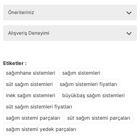
Önerileriniz
Soru Sor
Bu ürünün fiyat bilgisi, resim, ürün açıklamalarında ve diğer
Alışveriş Deneyimi
konularda yetersiz gördüğünüz noktaları öneri formunu
kullanarak tarafımıza iletebilirsiniz.
Görüş ve önerileriniz için teşekkür ederiz.
Sitemize ilk yorumu siz yapın!
Ürün resmi kalitesiz, bozuk veya görüntülenemiyor.
Etiketler :
Ürün açıklamasında eksik bilgiler bulunuyor.
sağımhane sistemleri
sağım sistemleri
Deneyimini Paylaş
Ürün bilgilerinde hatalar bulunuyor.
süt sağım sistemleri
sağım sistemleri fiyatları
Ürün fiyatı diğer sitelerden daha pahalı.
inek sağım sistemleri
büyükbaş sağım sistemleri
Bu ürüne benzer farklı alternatifler olmalı.
süt sağım sistemleri fiyatları
sağım sistemi parçaları
süt sağım sistemi parçaları
sağım sistemi yedek parçaları
Gönder