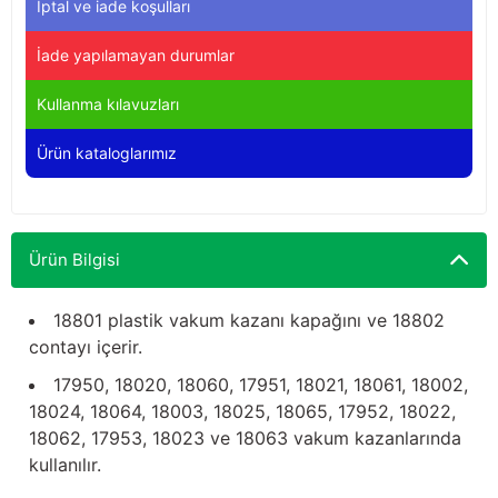
İptal ve iade koşulları
Yağdanlıklar
Tekmesavarlar
İade yapılamayan durumlar
Kasnaklar
Sığır kaldırma aletleri
Kullanma kılavuzları
V - kayışları
Şırıngalar
Ürün kataloglarımız
Egzozlar
Hayvan yatakları
Vakum kazanı kapakları
Kas gevşetici ürünler
Ürün Bilgisi
Vakum kazanları
18801 plastik vakum kazanı kapağını ve 18802
contayı içerir.
Paletler
17950, 18020, 18060, 17951, 18021, 18061, 18002,
Elektrik malzemeleri
18024, 18064, 18003, 18025, 18065, 17952, 18022,
18062, 17953, 18023 ve 18063 vakum kazanlarında
Bakım malzemeleri
kullanılır.