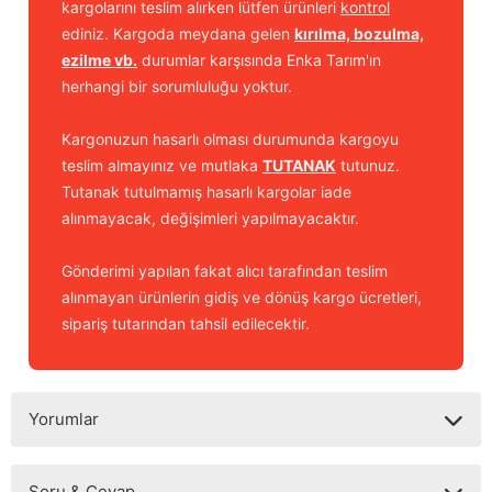
kargolarını teslim alırken lütfen ürünleri
kontrol
ediniz. Kargoda meydana gelen
kırılma, bozulma,
ezilme vb.
durumlar karşısında Enka Tarım'ın
herhangi bir sorumluluğu yoktur.
Kargonuzun hasarlı olması durumunda kargoyu
teslim almayınız ve mutlaka
TUTANAK
tutunuz.
Tutanak tutulmamış hasarlı kargolar iade
alınmayacak, değişimleri yapılmayacaktır.
Gönderimi yapılan fakat alıcı tarafından teslim
alınmayan ürünlerin gidiş ve dönüş kargo ücretleri,
sipariş tutarından tahsil edilecektir.
Yorumlar
Soru & Cevap