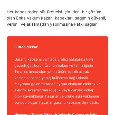
Her kapasiteden süt üreticisi için ideal bir çözüm
olan Enka vakum kazanı kapakları, sağımın güvenli,
verimli ve aksamadan yapılmasına katkı sağlar.
Lütfen dikkat:
Garanti kapsamı yalnızca üretici hatalarına karşı
geçerliliğini korur. Ürünün bakım ve temizliğinin
ihmal edilmesinden ya da ürüne kasıtlı olarak
verilen hasarlar, yanlış kullanıma bağlı olarak
meydana gelen hasarlar, uygun olmayan elektrik ve
elektrik aksamından (düşük veya yüksek voltaj
gibi) kaynaklanan hasarlar ve ürüne aşırı yüklenme
sonucu oluşan hasarlar garanti kapsamı dışındadır.
Hayvanla Temas Eden Ürünlerde Cayma ve İade