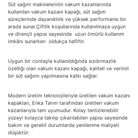
Güğüm taşıma arabaları
Süt sağım makinelerinin vakum kazanlarında
kullanılan vakum kazanı kapağı, süt sağım
Güğüm üniteleri
süreçlerinde dayanıklılık ve yüksek performansı bir
arada sunar.Çiftlik koşullarında kullanılmaya uygun
ve dirençli yapısı sayesinde uzun ömürlü kullanım
Benzin motorları
imkânı sunarken oldukça hafiftir.
Jeneratörler
Uygun bir contayla kullanıldığında sızdırmazlık
Plastik parçalar
özelliği olan vakum kazanı kapağı, kaliteli ve verimli
bir süt sağımı yapılmasına katkı sağlar.
Paslanmaz parçalar
Kauçuk parçalar
Modern üretim teknolojileriyle üretilen vakum kazanı
kapakları, Enka Tarım tarafından üretilen vakum
Fırçalar
kazanlarıyla tam uyumudur. Kolay temizlenebilir
yüzeyi kolayca takılıp çıkarılabilen yapısı sayesinde
bakım ve gerekli durumlarda yenilenme maliyeti
düşüktür.