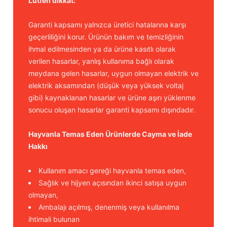
Lütfen dikkat:
Güğüm taşıma arabaları
Garanti kapsamı yalnızca üretici hatalarına karşı
Güğüm üniteleri
geçerliliğini korur. Ürünün bakım ve temizliğinin
ihmal edilmesinden ya da ürüne kasıtlı olarak
Benzin motorları
verilen hasarlar, yanlış kullanıma bağlı olarak
meydana gelen hasarlar, uygun olmayan elektrik ve
Jeneratörler
elektrik aksamından (düşük veya yüksek voltaj
gibi) kaynaklanan hasarlar ve ürüne aşırı yüklenme
Plastik parçalar
sonucu oluşan hasarlar garanti kapsamı dışındadır.
Paslanmaz parçalar
Hayvanla Temas Eden Ürünlerde Cayma ve İade
Hakkı
Kauçuk parçalar
Kullanım amacı gereği hayvanla temas eden,
Fırçalar
Sağlık ve hijyen açısından ikinci satışa uygun
olmayan,
Ambalajı açılmış, denenmiş veya kullanılma
ihtimali bulunan