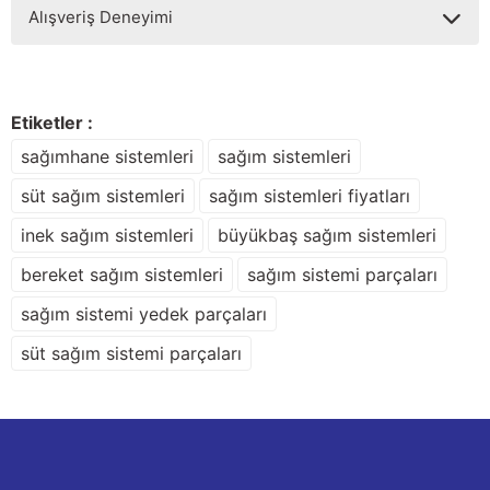
Alışveriş Deneyimi
konularda yetersiz gördüğünüz noktaları öneri formunu
kullanarak tarafımıza iletebilirsiniz.
Görüş ve önerileriniz için teşekkür ederiz.
Sitemize ilk yorumu siz yapın!
Ürün resmi kalitesiz, bozuk veya görüntülenemiyor.
Etiketler :
Ürün açıklamasında eksik bilgiler bulunuyor.
sağımhane sistemleri
sağım sistemleri
Deneyimini Paylaş
Ürün bilgilerinde hatalar bulunuyor.
süt sağım sistemleri
sağım sistemleri fiyatları
Ürün fiyatı diğer sitelerden daha pahalı.
inek sağım sistemleri
büyükbaş sağım sistemleri
Bu ürüne benzer farklı alternatifler olmalı.
bereket sağım sistemleri
sağım sistemi parçaları
sağım sistemi yedek parçaları
süt sağım sistemi parçaları
Gönder