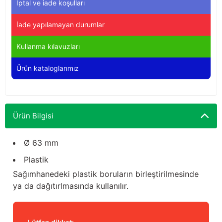
İptal ve iade koşulları
Yağdanlıklar
Tekmesavarlar
İade yapılamayan durumlar
Kasnaklar
Sığır kaldırma aletleri
Kullanma kılavuzları
V - kayışları
Şırıngalar
Ürün kataloglarımız
Egzozlar
Hayvan yatakları
Vakum kazanı kapakları
Kas gevşetici ürünler
Ürün Bilgisi
Vakum kazanları
Ø 63 mm
Paletler
Plastik
Sağımhanedeki plastik boruların birleştirilmesinde
Elektrik malzemeleri
ya da dağıtırlmasında kullanılır.
Bakım malzemeleri