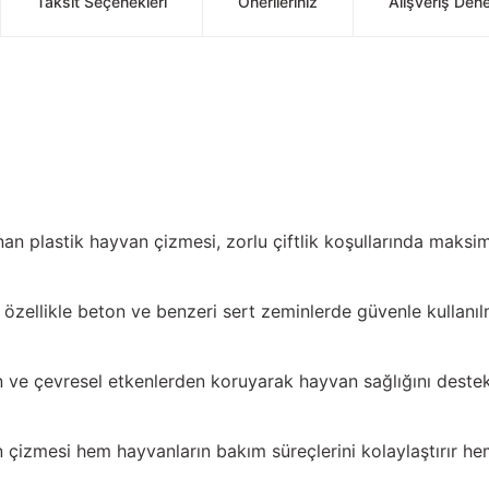
Taksit Seçenekleri
Önerileriniz
Alışveriş Den
lanan plastik hayvan çizmesi, zorlu çiftlik koşullarında mak
özellikle beton ve benzeri sert zeminlerde güvenle kullanılma
 ve çevresel etkenlerden koruyarak hayvan sağlığını destek
n çizmesi hem hayvanların bakım süreçlerini kolaylaştırır he