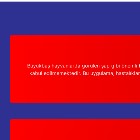
Ürün bilgilerinde hatalar bulunuyor.
Ürün fiyatı diğer sitelerden daha pahalı.
Bu ürüne benzer farklı alternatifler olmalı.
Büyükbaş hayvanlarda görülen şap gibi önemli b
kabul edilmemektedir. Bu uygulama, hastalıkları