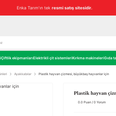
Havale ile ödemelerde
alt limitsiz
%3 EKSTRA İNDİRİM!
i
Çiftlik ekipmanları
Elektrikli çit sistemleri
Kırkma makineleri
Gıda ta
nleri
Ayakkabılar
Plastik hayvan çizmesi, büyükbaş hayvanlar için
Plastik hayvan çiz
0.0 Puan / 0 Yorum