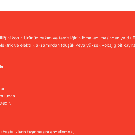
iliğini korur. Ürünün bakım ve temizliğinin ihmal edilmesinden ya da ür
lektrik ve elektrik aksamından (düşük veya yüksek voltaj gibi) kayn
kı
yan,
 bulunan
tedir.
cı hastalıkların taşınmasını engellemek,