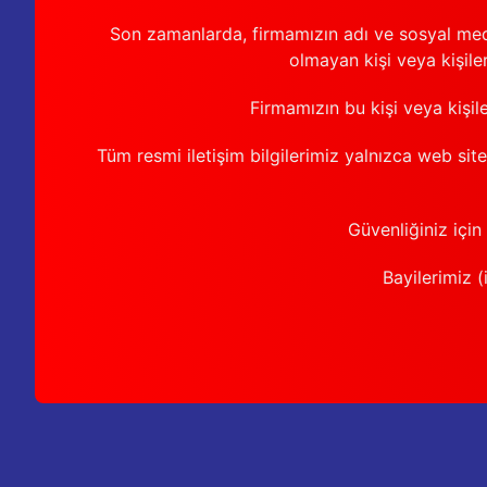
Son zamanlarda, firmamızın adı ve sosyal medya 
olmayan kişi veya kişiler
Firmamızın bu kişi veya kişil
Tüm resmi iletişim bilgilerimiz yalnızca web sit
Güvenliğiniz için
Bayilerimiz (i