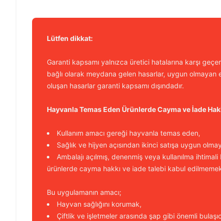
Lütfen dikkat:
Garanti kapsamı yalnızca üretici hatalarına karşı geçerl
bağlı olarak meydana gelen hasarlar, uygun olmayan e
oluşan hasarlar garanti kapsamı dışındadır.
Hayvanla Temas Eden Ürünlerde Cayma ve İade Hak
Kullanım amacı gereği hayvanla temas eden,
Sağlık ve hijyen açısından ikinci satışa uygun olma
Ambalajı açılmış, denenmiş veya kullanılma ihtimali
ürünlerde cayma hakkı ve iade talebi kabul edilmemek
Bu uygulamanın amacı;
Hayvan sağlığını korumak,
Çiftlik ve işletmeler arasında şap gibi önemli bulaşı