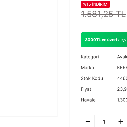
%15 İNDİRİM
1.581,25 TL
3000TL ve üzeri
alış
Kategori
Ayak
Marka
KER
Stok Kodu
446
Fiyat
23,
Havale
1.30