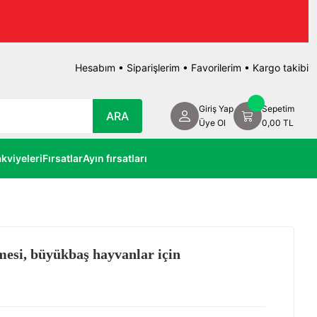
Hesabım
•
Siparişlerim
•
Favorilerim
•
Kargo takibi
Giriş Yap
Sepetim
ARA
Üye Ol
0,00 TL
kviyeleri
Fırsatlar
Ayın fırsatları
mesi, büyükbaş hayvanlar için