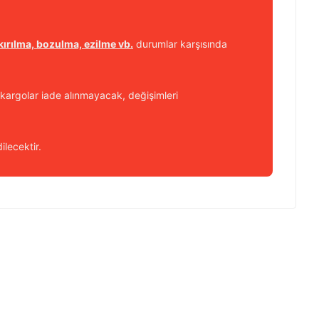
kırılma, bozulma, ezilme vb.
durumlar karşısında
kargolar iade alınmayacak, değişimleri
ilecektir.
 iletebilirsiniz.