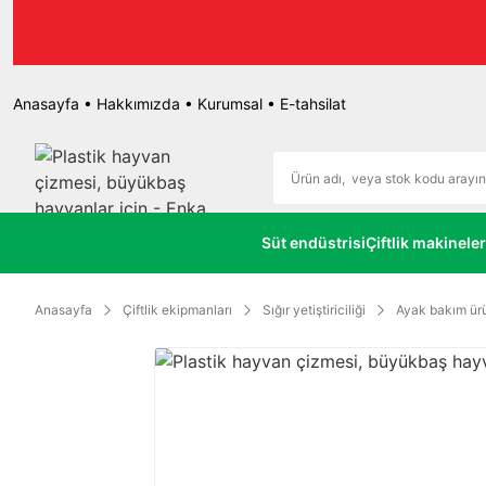
r.
Anasayfa
•
Hakkımızda
•
Kurumsal
•
E-tahsilat
Süt endüstrisi
Çiftlik makineler
Anasayfa
Çiftlik ekipmanları
Sığır yetiştiriciliği
Ayak bakım ürü