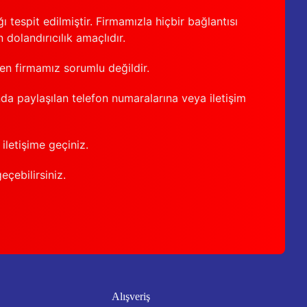
 tespit edilmiştir. Firmamızla hiçbir bağlantısı
 dolandırıcılık amaçlıdır.
den firmamız sorumlu değildir.
nda paylaşılan telefon numaralarına veya iletişim
iletişime geçiniz.
geçebilirsiniz.
Alışveriş