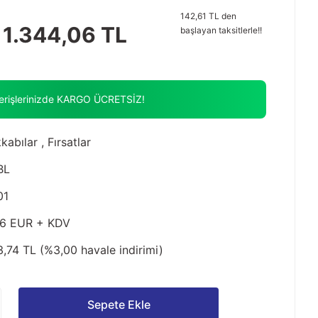
142,61 TL den
1.344,06 TL
başlayan taksitlerle!!
verişlerinizde KARGO ÜCRETSİZ!
kabılar
,
Fırsatlar
BL
01
96 EUR + KDV
3,74 TL (%3,00 havale indirimi)
Sepete Ekle