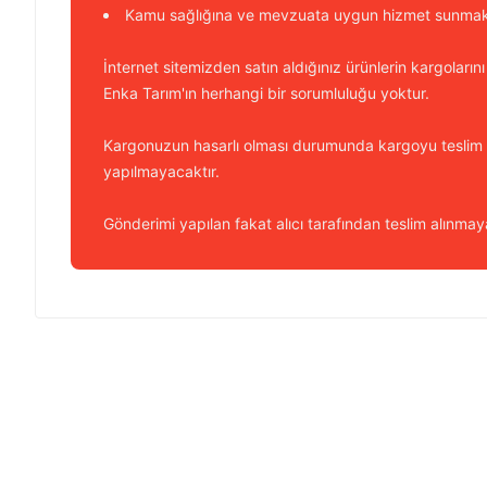
Kamu sağlığına ve mevzuata uygun hizmet sunmakt
İnternet sitemizden satın aldığınız ürünlerin kargolarını
Enka Tarım'ın herhangi bir sorumluluğu yoktur.
Kargonuzun hasarlı olması durumunda kargoyu teslim
yapılmayacaktır.
Gönderimi yapılan fakat alıcı tarafından teslim alınmaya
Bu ürünün fiyat bilgisi, resim, ürün açıklamalarında ve diğer k
Görüş ve önerileriniz için teşekkür ederiz.
Ürün resmi kalitesiz, bozuk veya görüntülenemiyor.
Ürün açıklamasında eksik bilgiler bulunuyor.