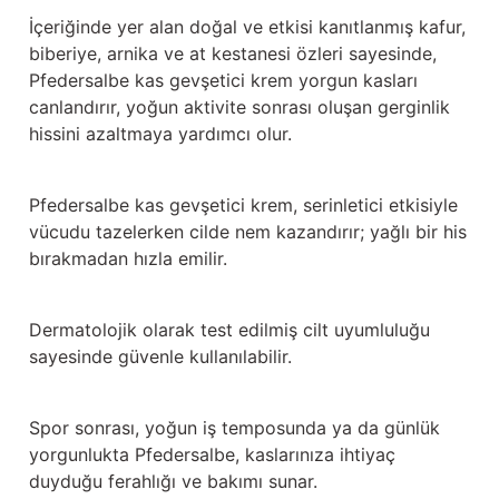
Güğüm taşıma arabaları
İçeriğinde yer alan doğal ve etkisi kanıtlanmış kafur,
biberiye, arnika ve at kestanesi özleri sayesinde,
Güğüm üniteleri
Pfedersalbe kas gevşetici krem yorgun kasları
canlandırır, yoğun aktivite sonrası oluşan gerginlik
Benzin motorları
hissini azaltmaya yardımcı olur.
Jeneratörler
Pfedersalbe kas gevşetici krem, serinletici etkisiyle
vücudu tazelerken cilde nem kazandırır; yağlı bir his
Plastik parçalar
bırakmadan hızla emilir.
Paslanmaz parçalar
Dermatolojik olarak test edilmiş cilt uyumluluğu
Kauçuk parçalar
sayesinde güvenle kullanılabilir.
Fırçalar
Spor sonrası, yoğun iş temposunda ya da günlük
yorgunlukta Pfedersalbe, kaslarınıza ihtiyaç
duyduğu ferahlığı ve bakımı sunar.