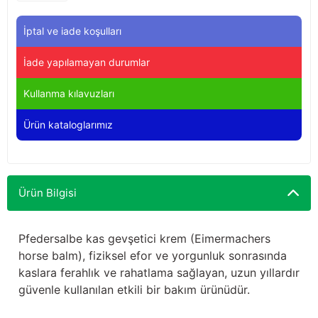
Yağdanlıklar
Tekmesavarlar
İptal ve iade koşulları
Kasnaklar
Sığır kaldırma aletleri
İade yapılamayan durumlar
V - kayışları
Şırıngalar
Kullanma kılavuzları
Egzozlar
Hayvan yatakları
Ürün kataloglarımız
Vakum kazanı kapakları
Kas gevşetici ürünler
Vakum kazanları
Ürün Bilgisi
Paletler
Pfedersalbe kas gevşetici krem (Eimermachers
horse balm), fiziksel efor ve yorgunluk sonrasında
Elektrik malzemeleri
kaslara ferahlık ve rahatlama sağlayan, uzun yıllardır
güvenle kullanılan etkili bir bakım ürünüdür.
Bakım malzemeleri