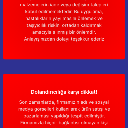
malzemelerin iade veya değişim talepleri
kabul edilmemektedir. Bu uygulama,
İç tapa, 250 ccm ve 340 ccm inek pençesi için
hastalıkların yayılmasını önlemek ve
taşıyıcılık riskini ortadan kaldırmak
amacıyla alınmış bir önlemdir.
15,00 TL
Anlayışınızdan dolayı teşekkür ederiz
Malzemeli kapak, 250 ccm ve 340 ccm inek pençesi için
170,00 TL
Dolandırıcılığa karşı dikkat!
Conta, 250 ccm ve 340 ccm inek pençesi için, siyah
Son zamanlarda, firmamızın adı ve sosyal
medya görselleri kullanılarak ürün satışı ve
pazarlaması yapıldığı tespit edilmiştir.
12,00 TL
Firmamızla hiçbir bağlantısı olmayan kişi