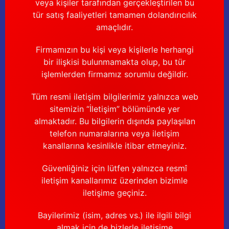
veya kişiler tarafından gerçekleştirilen bu
tür satış faaliyetleri tamamen dolandırıcılık
Pençe gövdesi, 250 ccm inek pençesi için
amaçlıdır.
Firmamızın bu kişi veya kişilerle herhangi
90,00 TL
bir ilişkisi bulunmamakta olup, bu tür
işlemlerden firmamız sorumlu değildir.
Hava dağıtıcı, 250 ccm ve 340 ccm inek pençesi için
Tüm resmi iletişim bilgilerimiz yalnızca web
sitemizin “İletişim” bölümünde yer
almaktadır. Bu bilgilerin dışında paylaşılan
45,00 TL
telefon numaralarına veya iletişim
kanallarına kesinlikle itibar etmeyiniz.
Güvenliğiniz için lütfen yalnızca resmî
iletişim kanallarımız üzerinden bizimle
iletişime geçiniz.
Bayilerimiz (isim, adres vs.) ile ilgili bilgi
almak için de bizlerle iletişime