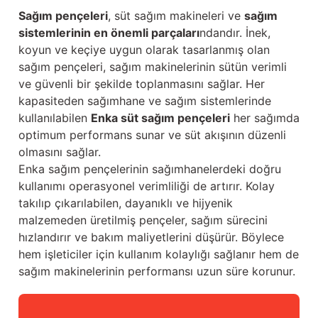
Güğüm taşıma arabaları
Sağım pençeleri
, süt sağım makineleri ve
sağım
sistemlerinin en önemli parçaları
ndandır. İnek,
Güğüm üniteleri
koyun ve keçiye uygun olarak tasarlanmış olan
sağım pençeleri, sağım makinelerinin sütün verimli
Benzin motorları
ve güvenli bir şekilde toplanmasını sağlar. Her
kapasiteden sağımhane ve sağım sistemlerinde
Jeneratörler
kullanılabilen
Enka süt sağım pençeleri
her sağımda
optimum performans sunar ve süt akışının düzenli
Plastik parçalar
olmasını sağlar.
Enka sağım pençelerinin sağımhanelerdeki doğru
Paslanmaz parçalar
kullanımı operasyonel verimliliği de artırır. Kolay
takılıp çıkarılabilen, dayanıklı ve hijyenik
Kauçuk parçalar
malzemeden üretilmiş pençeler, sağım sürecini
hızlandırır ve bakım maliyetlerini düşürür. Böylece
Fırçalar
hem işleticiler için kullanım kolaylığı sağlanır hem de
sağım makinelerinin performansı uzun süre korunur.