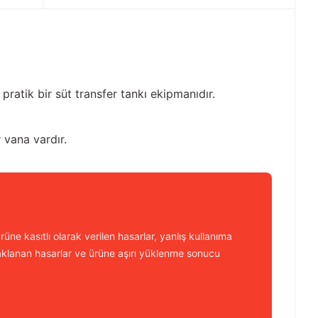
pratik bir süt transfer tankı ekipmanıdır.
 vana vardır.
üne kasıtlı olarak verilen hasarlar, yanlış kullanıma
aklanan hasarlar ve ürüne aşırı yüklenme sonucu