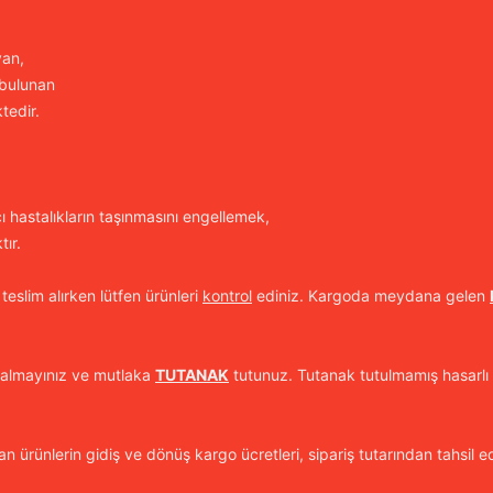
yan,
 bulunan
tedir.
cı hastalıkların taşınmasını engellemek,
ır.
 teslim alırken lütfen ürünleri
kontrol
ediniz. Kargoda meydana gelen
 almayınız ve mutlaka
TUTANAK
tutunuz. Tutanak tutulmamış hasarlı 
n ürünlerin gidiş ve dönüş kargo ücretleri, sipariş tutarından tahsil ed