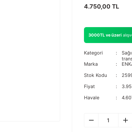
4.750,00 TL
3000TL ve üzeri
alış
Kategori
Sağı
tran
Marka
ENK
Stok Kodu
259
Fiyat
3.95
Havale
4.60