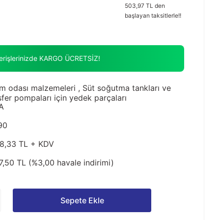
503,97 TL den
başlayan taksitlerle!!
verişlerinizde KARGO ÜCRETSİZ!
m odası malzemeleri
,
Süt soğutma tankları ve
sfer pompaları için yedek parçaları
A
90
8,33 TL + KDV
7,50 TL (%3,00 havale indirimi)
Sepete Ekle