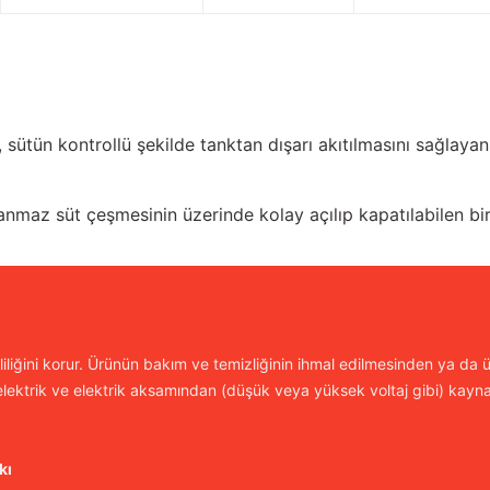
 sütün kontrollü şekilde tanktan dışarı akıtılmasını sağlayan 
maz süt çeşmesinin üzerinde kolay açılıp kapatılabilen bir
iliğini korur. Ürünün bakım ve temizliğinin ihmal edilmesinden ya da ür
lektrik ve elektrik aksamından (düşük veya yüksek voltaj gibi) kayn
kı