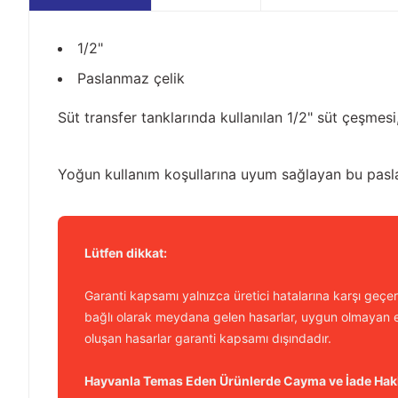
1/2"
Paslanmaz çelik
Süt transfer tanklarında kullanılan 1/2" süt çeşmesi,
Yoğun kullanım koşullarına uyum sağlayan bu paslan
Lütfen dikkat:
Garanti kapsamı yalnızca üretici hatalarına karşı geçerl
bağlı olarak meydana gelen hasarlar, uygun olmayan e
oluşan hasarlar garanti kapsamı dışındadır.
Hayvanla Temas Eden Ürünlerde Cayma ve İade Hak