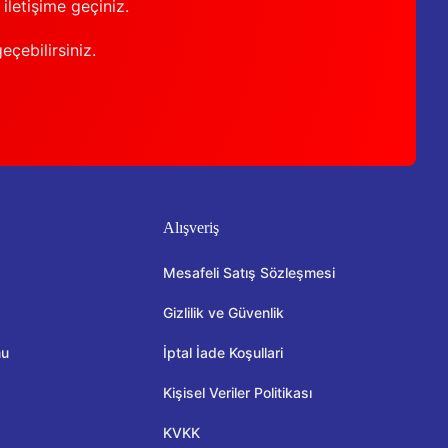
iletişime geçiniz.
geçebilirsiniz.
Alışveriş
Mesafeli Satış Sözleşmesi
Gizlilik ve Güvenlik
mu
İptal İade Koşullari
Kişisel Veriler Politikası
KVKK