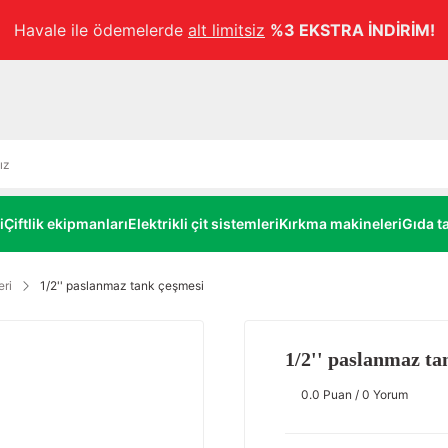
Havale ile ödemelerde
alt limitsiz
%3 EKSTRA İNDİRİM!
i
Çiftlik ekipmanları
Elektrikli çit sistemleri
Kırkma makineleri
Gıda ta
ri
1/2'' paslanmaz tank çeşmesi
1/2'' paslanmaz ta
0.0 Puan / 0 Yorum