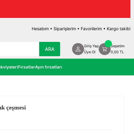
Hesabım
•
Siparişlerim
•
Favorilerim
•
Kargo takibi
Giriş Yap
Sepetim
ARA
Üye Ol
0,00 TL
kviyeleri
Fırsatlar
Ayın fırsatları
nk çeşmesi