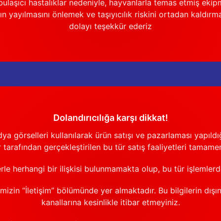
ulaşıcı hastalıklar nedeniyle, hayvanlarla temas etmiş ekip
n yayılmasını önlemek ve taşıyıcılık riskini ortadan kaldırm
dolayı teşekkür ederiz
Dolandırıcılığa karşı dikkat!
görselleri kullanılarak ürün satışı ve pazarlaması yapıldığı
 tarafından gerçekleştirilen bu tür satış faaliyetleri tamamen
erle herhangi bir ilişkisi bulunmamakta olup, bu tür işlemler
emizin “İletişim” bölümünde yer almaktadır. Bu bilgilerin dışı
kanallarına kesinlikle itibar etmeyiniz.