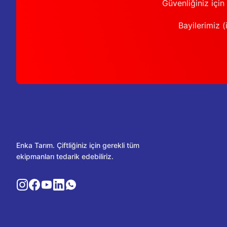
Güvenliğiniz için
Bayilerimiz (i
Enka Tarım. Çiftliğiniz için gerekli tüm
ekipmanları tedarik edebiliriz.