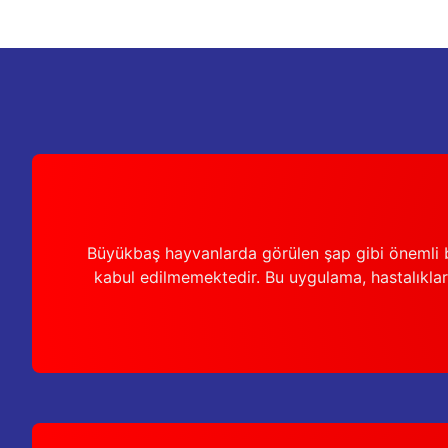
Ürün bilgilerinde hatalar bulunuyor.
Ürün fiyatı diğer sitelerden daha pahalı.
Bu ürüne benzer farklı alternatifler olmalı.
Büyükbaş hayvanlarda görülen şap gibi önemli b
kabul edilmemektedir. Bu uygulama, hastalıkları