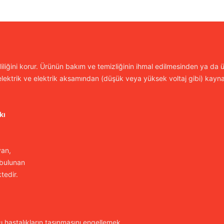
iliğini korur. Ürünün bakım ve temizliğinin ihmal edilmesinden ya da ür
lektrik ve elektrik aksamından (düşük veya yüksek voltaj gibi) kayn
kı
yan,
 bulunan
tedir.
cı hastalıkların taşınmasını engellemek,