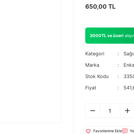
650,00 TL
3000TL ve üzeri
alış
Kategori
Sağı
Marka
Enka
Stok Kodu
335
Fiyat
541,
Yo