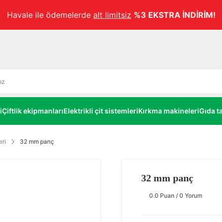
Havale ile ödemelerde
alt limitsiz
%3 EKSTRA İNDİRİM!
i
Çiftlik ekipmanları
Elektrikli çit sistemleri
Kırkma makineleri
Gıda ta
ri
32 mm panç
32 mm panç
0.0 Puan / 0 Yorum