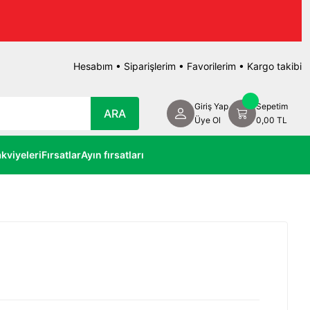
Hesabım
•
Siparişlerim
•
Favorilerim
•
Kargo takibi
Giriş Yap
Sepetim
ARA
Üye Ol
0,00 TL
kviyeleri
Fırsatlar
Ayın fırsatları