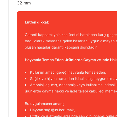
32 mm
Lütfen dikkat:
Garanti kapsamı yalnızca üretici hatalarına karşı geçerl
bağlı olarak meydana gelen hasarlar, uygun olmayan e
oluşan hasarlar garanti kapsamı dışındadır.
Hayvanla Temas Eden Ürünlerde Cayma ve İade Hak
Kullanım amacı gereği hayvanla temas eden,
Sağlık ve hijyen açısından ikinci satışa uygun olma
Ambalajı açılmış, denenmiş veya kullanılma ihtimali
ürünlerde cayma hakkı ve iade talebi kabul edilmemek
Bu uygulamanın amacı;
Hayvan sağlığını korumak,
Çiftlik ve işletmeler arasında şap gibi önemli bulaşı