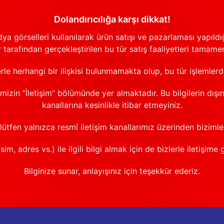
Dolandırıcılığa karşı dikkat!
görselleri kullanılarak ürün satışı ve pazarlaması yapıldığı
 tarafından gerçekleştirilen bu tür satış faaliyetleri tamamen
erle herhangi bir ilişkisi bulunmamakta olup, bu tür işlemler
emizin “İletişim” bölümünde yer almaktadır. Bu bilgilerin dışı
kanallarına kesinlikle itibar etmeyiniz.
 lütfen yalnızca resmî iletişim kanallarımız üzerinden bizimle 
sim, adres vs.) ile ilgili bilgi almak için de bizlerle iletişime 
Bilginize sunar, anlayışınız için teşekkür ederiz.