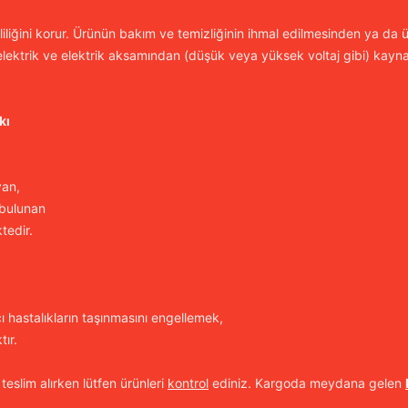
iliğini korur. Ürünün bakım ve temizliğinin ihmal edilmesinden ya da ür
lektrik ve elektrik aksamından (düşük veya yüksek voltaj gibi) kayn
kı
yan,
 bulunan
tedir.
cı hastalıkların taşınmasını engellemek,
ır.
 teslim alırken lütfen ürünleri
kontrol
ediniz. Kargoda meydana gelen