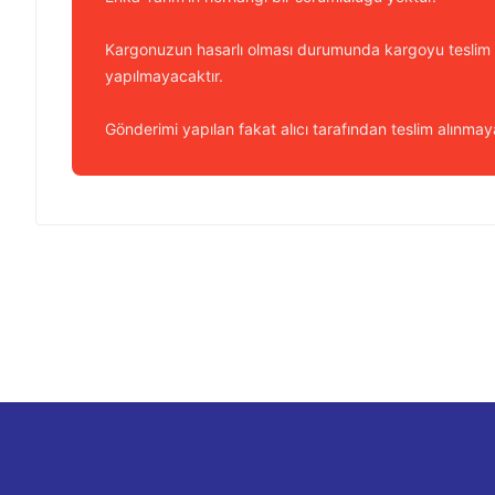
Kargonuzun hasarlı olması durumunda kargoyu teslim
yapılmayacaktır.
Gönderimi yapılan fakat alıcı tarafından teslim alınmaya
Bu ürünün fiyat bilgisi, resim, ürün açıklamalarında ve diğer k
Görüş ve önerileriniz için teşekkür ederiz.
Ürün resmi kalitesiz, bozuk veya görüntülenemiyor.
Ürün açıklamasında eksik bilgiler bulunuyor.
Ürün bilgilerinde hatalar bulunuyor.
Ürün fiyatı diğer sitelerden daha pahalı.
Bu ürüne benzer farklı alternatifler olmalı.