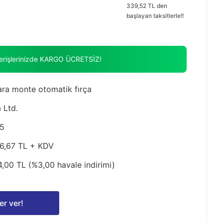
339,52 TL den
başlayan taksitlerle!!
verişlerinizde KARGO ÜCRETSİZ!
ra monte otomatik fırça
 Ltd.
5
6,67 TL + KDV
4,00 TL (%3,00 havale indirimi)
er ver!