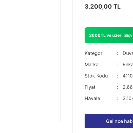
3.200,00 TL
3000TL ve üzeri
alış
Kategori
Duva
Marka
Enka
Stok Kodu
4110
Fiyat
2.66
Havale
3.10
Gelince hab