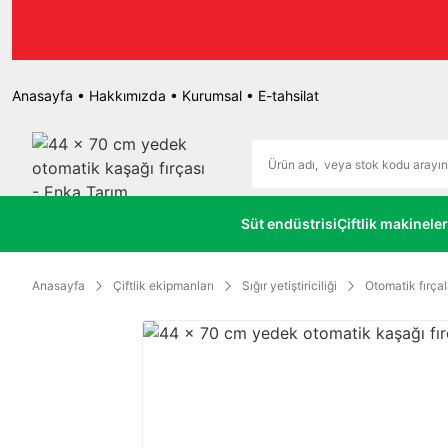
r.
Anasayfa
•
Hakkımızda
•
Kurumsal
•
E-tahsilat
Süt endüstrisi
Çiftlik makineler
Anasayfa
Çiftlik ekipmanları
Sığır yetiştiriciliği
Otomatik fırçal