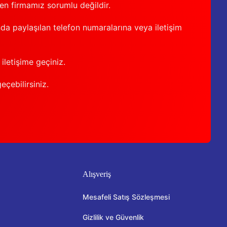
den firmamız sorumlu değildir.
nda paylaşılan telefon numaralarına veya iletişim
iletişime geçiniz.
geçebilirsiniz.
Alışveriş
Mesafeli Satış Sözleşmesi
Gizlilik ve Güvenlik