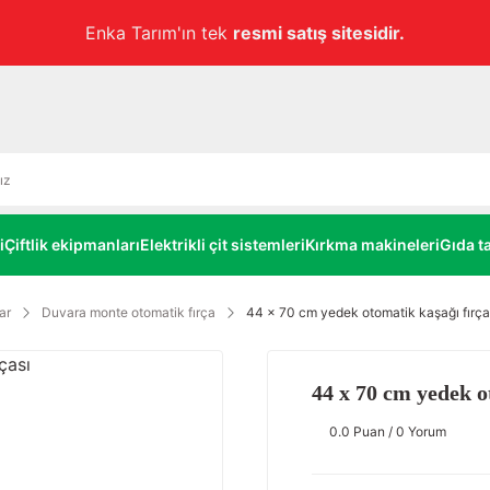
Havale ile ödemelerde
alt limitsiz
%3 EKSTRA İNDİRİM!
i
Çiftlik ekipmanları
Elektrikli çit sistemleri
Kırkma makineleri
Gıda ta
ar
Duvara monte otomatik fırça
44 x 70 cm yedek otomatik kaşağı fırça
44 x 70 cm yedek o
0.0 Puan / 0 Yorum