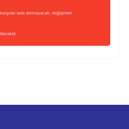
kargolar iade alınmayacak, değişimleri
ilecektir.
 iletebilirsiniz.