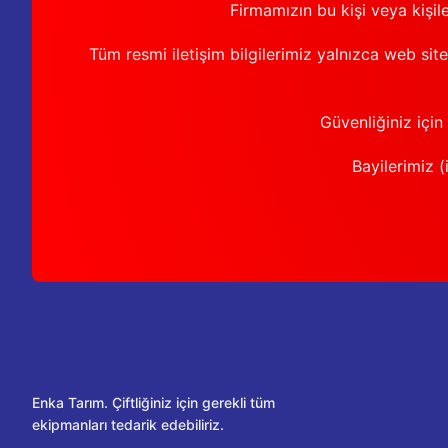
Firmamızın bu kişi veya kişil
Tüm resmi iletişim bilgilerimiz yalnızca web sit
Güvenliğiniz için
Bayilerimiz (i
Enka Tarım. Çiftliğiniz için gerekli tüm
ekipmanları tedarik edebiliriz.