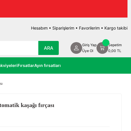
Hesabım
•
Siparişlerim
•
Favorilerim
•
Kargo takibi
Giriş Yap
Sepetim
ARA
Üye Ol
0,00 TL
kviyeleri
Fırsatlar
Ayın fırsatları
sı
tomatik kaşağı fırçası