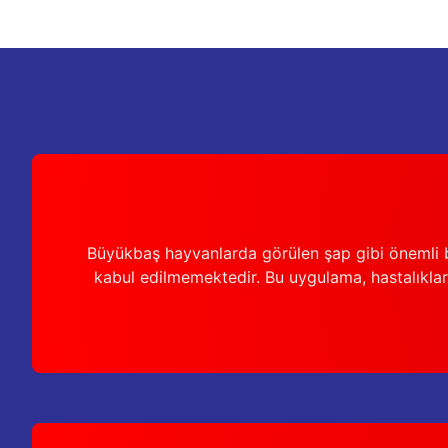
Ürün açıklamasında eksik bilgiler bulunuyor.
Ürün bilgilerinde hatalar bulunuyor.
Ürün fiyatı diğer sitelerden daha pahalı.
Bu ürüne benzer farklı alternatifler olmalı.
Büyükbaş hayvanlarda görülen şap gibi önemli b
kabul edilmemektedir. Bu uygulama, hastalıkları