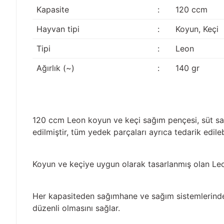
Kapasite
:
120 ccm
Hayvan tipi
:
Koyun, Keçi
Tipi
:
Leon
Ağırlık (~)
:
140 gr
120 ccm Leon koyun ve keçi sağım pençesi, süt sağı
edilmiştir, tüm yedek parçaları ayrıca tedarik edilebi
Koyun ve keçiye uygun olarak tasarlanmış olan Leon
Her kapasiteden sağımhane ve sağım sistemlerinde
düzenli olmasını sağlar.