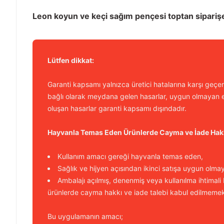
Leon koyun ve keçi sağım pençesi toptan siparişe 
Lütfen dikkat:
Garanti kapsamı yalnızca üretici hatalarına karşı geçerl
bağlı olarak meydana gelen hasarlar, uygun olmayan e
oluşan hasarlar garanti kapsamı dışındadır.
Hayvanla Temas Eden Ürünlerde Cayma ve İade Hak
Kullanım amacı gereği hayvanla temas eden,
Sağlık ve hijyen açısından ikinci satışa uygun olma
Ambalajı açılmış, denenmiş veya kullanılma ihtimali
ürünlerde cayma hakkı ve iade talebi kabul edilmemek
Bu uygulamanın amacı;