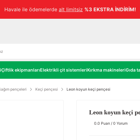
Havale ile ödemelerde
alt limitsiz
%3 EKSTRA İNDİRİM!
i
Çiftlik ekipmanları
Elektrikli çit sistemleri
Kırkma makineleri
Gıda ta
Sağım pençeleri
Keçi pençesi
Leon koyun keçi pençesi
Leon koyun keçi p
0.0 Puan / 0 Yorum