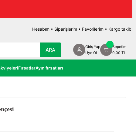
Hesabım
•
Siparişlerim
•
Favorilerim
•
Kargo takibi
Giriş Yap
Sepetim
ARA
Üye Ol
0,00 TL
kviyeleri
Fırsatlar
Ayın fırsatları
ençesi