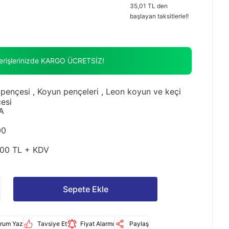
35,01 TL den
başlayan taksitlerle!!
verişlerinizde KARGO ÜCRETSİZ!
 pençesi
,
Koyun pençeleri
,
Leon koyun ve keçi
esi
A
00
00 TL + KDV
Sepete Ekle
rum Yaz
Tavsiye Et
Fiyat Alarmı
Paylaş