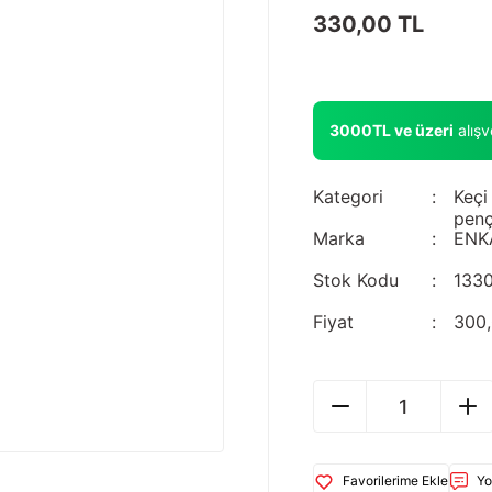
330,00 TL
3000TL ve üzeri
alış
Kategori
Keçi
penç
Marka
ENK
Stok Kodu
133
Fiyat
300,
Yo