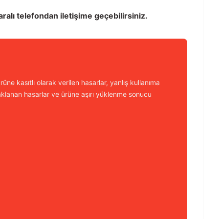
lı telefondan iletişime geçebilirsiniz.
üne kasıtlı olarak verilen hasarlar, yanlış kullanıma
aklanan hasarlar ve ürüne aşırı yüklenme sonucu