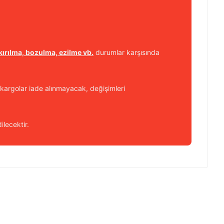
kırılma, bozulma, ezilme vb.
durumlar karşısında
kargolar iade alınmayacak, değişimleri
ilecektir.
 iletebilirsiniz.