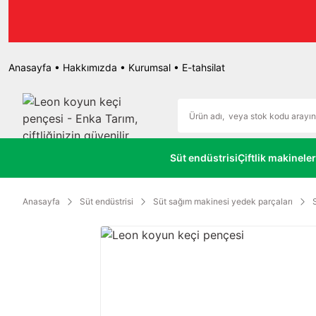
r.
Anasayfa
•
Hakkımızda
•
Kurumsal
•
E-tahsilat
Süt endüstrisi
Çiftlik makineler
Anasayfa
Süt endüstrisi
Süt sağım makinesi yedek parçaları