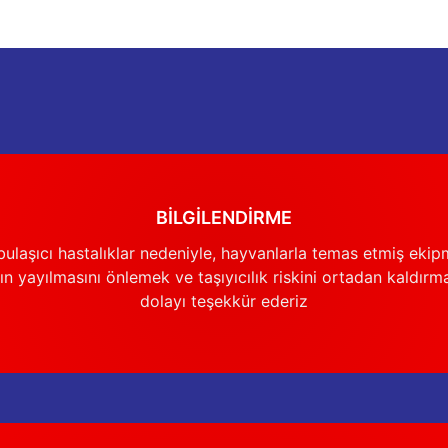
Deneyimini Paylaş
Yorum Yaz
Soru Sor
BİLGİLENDİRME
Gönder
ulaşıcı hastalıklar nedeniyle, hayvanlarla temas etmiş ekip
n yayılmasını önlemek ve taşıyıcılık riskini ortadan kaldırm
dolayı teşekkür ederiz