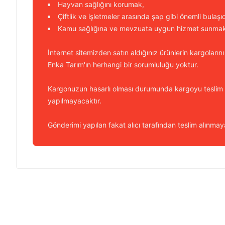
Hayvan sağlığını korumak,
Çiftlik ve işletmeler arasında şap gibi önemli bulaşı
Kamu sağlığına ve mevzuata uygun hizmet sunmakt
İnternet sitemizden satın aldığınız ürünlerin kargolarını
Enka Tarım'ın herhangi bir sorumluluğu yoktur.
Kargonuzun hasarlı olması durumunda kargoyu teslim
yapılmayacaktır.
Gönderimi yapılan fakat alıcı tarafından teslim alınmaya
Bu ürünün fiyat bilgisi, resim, ürün açıklamalarında ve diğer k
Görüş ve önerileriniz için teşekkür ederiz.
Ürün resmi kalitesiz, bozuk veya görüntülenemiyor.