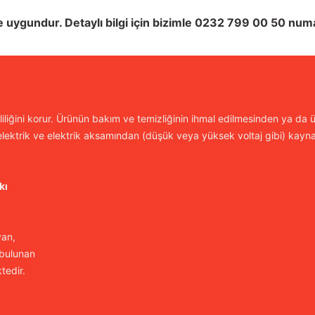
uygundur. Detaylı bilgi için bizimle 0232 799 00 50 numara
iliğini korur. Ürünün bakım ve temizliğinin ihmal edilmesinden ya da ür
lektrik ve elektrik aksamından (düşük veya yüksek voltaj gibi) kayn
kı
yan,
 bulunan
tedir.