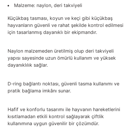
Güğüm taşıma arabaları
Malzeme: naylon, deri takviyeli
Güğüm üniteleri
Küçükbaş tasması, koyun ve keçi gibi küçükbaş
hayvanların güvenli ve rahat şekilde kontrol edilmesi
Benzin motorları
için tasarlanmış dayanıklı bir ekipmandır.
Jeneratörler
Naylon malzemeden üretilmiş olup deri takviyeli
yapısı sayesinde uzun ömürlü kullanım ve yüksek
Plastik parçalar
dayanıklılık sağlar.
Paslanmaz parçalar
D-ring bağlantı noktası, güvenli tasma kullanımı ve
Kauçuk parçalar
pratik bağlama imkânı sunar.
Fırçalar
Hafif ve konforlu tasarımı ile hayvanın hareketlerini
kısıtlamadan etkili kontrol sağlayarak çiftlik
kullanımına uygun güvenilir bir çözümdür.