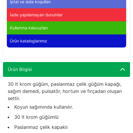
İptal ve iade koşulları
Yağdanlıklar
Tekmesavarlar
İade yapılamayan durumlar
Kasnaklar
Sığır kaldırma aletleri
Kullanma kılavuzları
V - kayışları
Şırıngalar
Ürün kataloglarımız
Egzozlar
Hayvan yatakları
Vakum kazanı kapakları
Kas gevşetici ürünler
Ürün Bilgisi
Vakum kazanları
30 lt krom güğüm, paslanmaz çelik güğüm kapağı,
sağım demedi, pulsatör, hortum ve fırçadan oluşan
Paletler
settir.
Koyun sağımında kullanılır.
Elektrik malzemeleri
30 lt krom güğümlü
Bakım malzemeleri
Paslanmaz çelik kapaklı