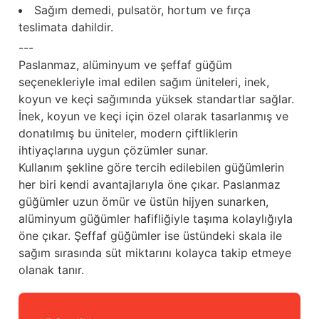
Güğüm taşıma arabaları
Sağım demedi, pulsatör, hortum ve fırça
teslimata dahildir.
Güğüm üniteleri
---
Paslanmaz, alüminyum ve şeffaf güğüm
Benzin motorları
seçenekleriyle imal edilen sağım üniteleri, inek,
koyun ve keçi sağımında yüksek standartlar sağlar.
Jeneratörler
İnek, koyun ve keçi için özel olarak tasarlanmış ve
donatılmış bu üniteler, modern çiftliklerin
Plastik parçalar
ihtiyaçlarına uygun çözümler sunar.
Kullanım şekline göre tercih edilebilen güğümlerin
Paslanmaz parçalar
her biri kendi avantajlarıyla öne çıkar. Paslanmaz
güğümler uzun ömür ve üstün hijyen sunarken,
Kauçuk parçalar
alüminyum güğümler hafifliğiyle taşıma kolaylığıyla
öne çıkar. Şeffaf güğümler ise üstündeki skala ile
sağım sırasında süt miktarını kolayca takip etmeye
Fırçalar
olanak tanır.