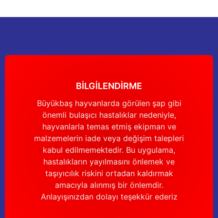
Ürün resmi kalitesiz, bozuk veya görüntülenemiyor.
Ürün açıklamasında eksik bilgiler bulunuyor.
Deneyimini Paylaş
Ürün bilgilerinde hatalar bulunuyor.
Ürün fiyatı diğer sitelerden daha pahalı.
Bu ürüne benzer farklı alternatifler olmalı.
BİLGİLENDİRME
Büyükbaş hayvanlarda görülen şap gibi
önemli bulaşıcı hastalıklar nedeniyle,
Gönder
hayvanlarla temas etmiş ekipman ve
malzemelerin iade veya değişim talepleri
kabul edilmemektedir. Bu uygulama,
hastalıkların yayılmasını önlemek ve
taşıyıcılık riskini ortadan kaldırmak
amacıyla alınmış bir önlemdir.
Anlayışınızdan dolayı teşekkür ederiz