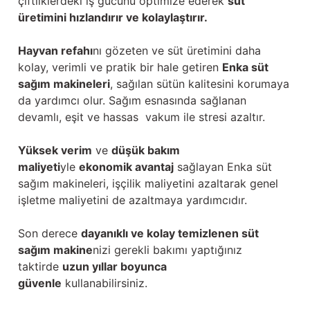
çiftliklerdeki iş gücünü optimize ederek
süt
üretimini hızlandırır ve kolaylaştırır.
Hayvan refahı
nı gözeten ve süt üretimini daha
kolay, verimli ve pratik bir hale getiren
Enka süt
sağım makineleri
, sağılan sütün kalitesini korumaya
da yardımcı olur. Sağım esnasında sağlanan
devamlı, eşit ve hassas vakum ile stresi azaltır.
Yüksek verim
ve
düşük bakım
maliyeti
yle
ekonomik avantaj
sağlayan Enka süt
sağım makineleri, işçilik maliyetini azaltarak genel
işletme maliyetini de azaltmaya yardımcıdır.
Son derece
dayanıklı ve kolay temizlenen süt
sağım makine
nizi gerekli bakımı yaptığınız
taktirde
uzun yıllar boyunca
güvenle
kullanabilirsiniz.