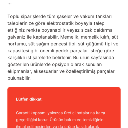
...
Toplu siparişlerde tüm şaseler ve vakum tankları
taleplerinize göre elektrostatik boyayla talep
ettiğiniz renkte boyanabilir veyaz sıcak daldırma
galvaniz ile kaplanabilir. Memelik, memelik kılıfı, süt
hortumu, süt sağım pençesi tipi, süt güğümü tipi ve
kapasitesi gibi önemli yedek parçalar isteğe göre
karşılıklı istişarelerle belirlenir. Bu ürün sayfasında
gösterilen ürünlerde opsiyon olarak sunulan
ekipmanlar, aksesuarlar ve özelleştirilmiş parçalar
bulunabilir.
Lütfen dikkat:
Garanti kapsamı yalnızca üretici hatalarına karşı
geçerliliğini korur. Ürünün bakım ve temizliğinin
ihmal edilmesinden ya da ürüne kasıtlı olarak