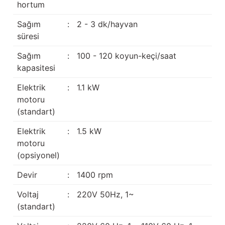
hortum
Sağım
:
2 - 3 dk/hayvan
süresi
Sağım
:
100 - 120 koyun-keçi/saat
kapasitesi
Elektrik
:
1.1 kW
motoru
(standart)
Elektrik
:
1.5 kW
motoru
(opsiyonel)
Devir
:
1400 rpm
Voltaj
:
220V 50Hz, 1~
(standart)