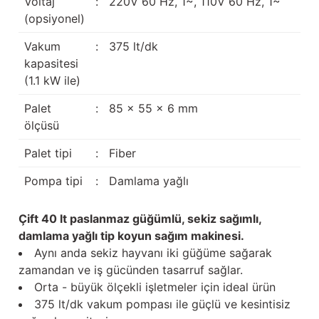
Voltaj
:
220V 60 Hz, 1~, 110V 60 Hz, 1~
(opsiyonel)
Vakum
:
375 lt/dk
kapasitesi
(1.1 kW ile)
Palet
:
85 x 55 x 6 mm
ölçüsü
Palet tipi
:
Fiber
Pompa tipi
:
Damlama yağlı
Çift 40 lt paslanmaz güğümlü, sekiz sağımlı,
damlama yağlı tip koyun sağım makinesi.
Aynı anda sekiz hayvanı iki güğüme sağarak
zamandan ve iş gücünden tasarruf sağlar.
Orta - büyük ölçekli işletmeler için ideal ürün
375 lt/dk vakum pompası ile güçlü ve kesintisiz