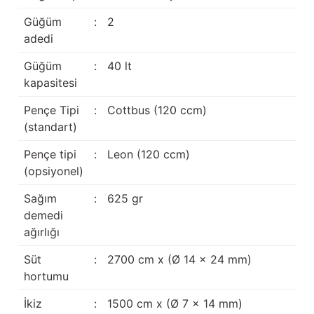
Güğüm taşıma arabaları
Güğüm
:
2
adedi
Güğüm üniteleri
Güğüm
:
40 lt
Benzin motorları
kapasitesi
Pençe Tipi
:
Cottbus (120 ccm)
Jeneratörler
(standart)
Plastik parçalar
Pençe tipi
:
Leon (120 ccm)
(opsiyonel)
Paslanmaz parçalar
Sağım
:
625 gr
Kauçuk parçalar
demedi
ağırlığı
Fırçalar
Süt
:
2700 cm x (Ø 14 x 24 mm)
hortumu
İkiz
:
1500 cm x (Ø 7 x 14 mm)