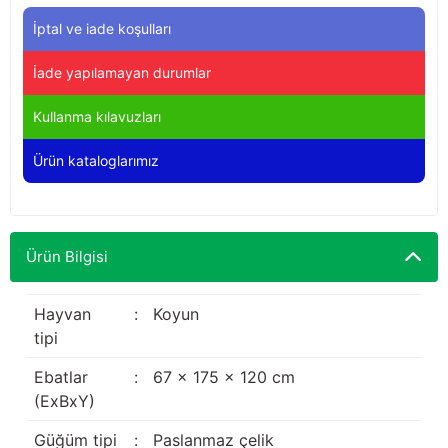
Yağdanlıklar
Tekmesavarlar
İptal ve iade koşulları
Kasnaklar
Sığır kaldırma aletleri
İade yapılamayan durumlar
V - kayışları
Şırıngalar
Kullanma kılavuzları
Ürün kataloglarımız
Egzozlar
Hayvan yatakları
Vakum kazanı kapakları
Kas gevşetici ürünler
Ürün Bilgisi
Vakum kazanları
Paletler
Hayvan
:
Koyun
tipi
Elektrik malzemeleri
Ebatlar
:
67 x 175 x 120 cm
(ExBxY)
Bakım malzemeleri
Güğüm tipi
:
Paslanmaz çelik