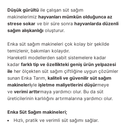
Düşük gürültü
ile çalışan süt sağım
makinelerimiz
hayvanları mümkün olduğunca az
strese sokar
ve bir süre sonra
hayvanlarda düzenli
sağım alışkanlığı
oluşturur.
Enka süt sağım makineleri çok kolay bir şekilde
temizlenir, bakımları kolaydır.
Hareketli modellerden sabit sistemelere kadar
kadar
farklı tip ve özellikteki geniş ürün yelpazesi
ile
her ölçekten süt sağım çiftliğine uygun çözümler
sunan Enka Tarım,
kaliteli ve güvenilir süt sağım
makineleri
yle
işletme maliyetlerini düşür
meye
ve
verimi arttır
maya yardımcı olur. Bu da süt
üreticilerinin karlılığını artırmalarına yardımcı olur.
Enka Süt Sağım makineleri;
Hızlı, pratik ve verimli süt sağımı sağlar.