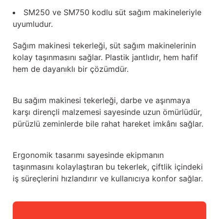
Güğüm taşıma arabaları
SM250 ve SM750 kodlu süt sağım makineleriyle
uyumludur.
Güğüm üniteleri
Sağım makinesi tekerleği, süt sağım makinelerinin
Benzin motorları
kolay taşınmasını sağlar. Plastik jantlıdır, hem hafif
hem de dayanıklı bir çözümdür.
Jeneratörler
Bu sağım makinesi tekerleği, darbe ve aşınmaya
Plastik parçalar
karşı dirençli malzemesi sayesinde uzun ömürlüdür,
pürüzlü zeminlerde bile rahat hareket imkânı sağlar.
Paslanmaz parçalar
Kauçuk parçalar
Ergonomik tasarımı sayesinde ekipmanın
taşınmasını kolaylaştıran bu tekerlek, çiftlik içindeki
Fırçalar
iş süreçlerini hızlandırır ve kullanıcıya konfor sağlar.