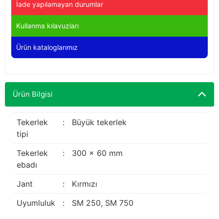
İade yapılamayan durumlar
Yağdanlıklar
Tekmesavarlar
Kullanma kılavuzları
Kasnaklar
Sığır kaldırma aletleri
Ürün kataloglarımız
V - kayışları
Şırıngalar
Egzozlar
Hayvan yatakları
Ürün Bilgisi
Vakum kazanı kapakları
Kas gevşetici ürünler
Tekerlek
:
Büyük tekerlek
Vakum kazanları
tipi
Tekerlek
:
300 x 60 mm
Paletler
ebadı
Elektrik malzemeleri
Jant
:
Kırmızı
Bakım malzemeleri
Uyumluluk
:
SM 250, SM 750