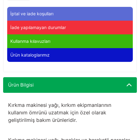
Yağdanlıklar
Tekmesavarlar
İptal ve iade koşulları
Kasnaklar
Sığır kaldırma aletleri
İade yapılamayan durumlar
V - kayışları
Şırıngalar
Kullanma kılavuzları
Egzozlar
Hayvan yatakları
Ürün kataloglarımız
Vakum kazanı kapakları
Kas gevşetici ürünler
Vakum kazanları
Ürün Bilgisi
Paletler
Kırkma makinesi yağı, kırkım ekipmanlarının
kullanım ömrünü uzatmak için özel olarak
Elektrik malzemeleri
geliştirilmiş bakım ürünleridir.
Bakım malzemeleri