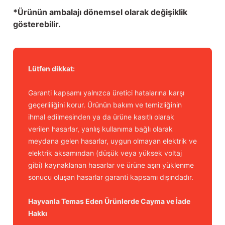
*Ürünün ambalajı dönemsel olarak değişiklik
gösterebilir.
Lütfen dikkat:
Garanti kapsamı yalnızca üretici hatalarına karşı
geçerliliğini korur. Ürünün bakım ve temizliğinin
ihmal edilmesinden ya da ürüne kasıtlı olarak
verilen hasarlar, yanlış kullanıma bağlı olarak
meydana gelen hasarlar, uygun olmayan elektrik ve
elektrik aksamından (düşük veya yüksek voltaj
gibi) kaynaklanan hasarlar ve ürüne aşırı yüklenme
sonucu oluşan hasarlar garanti kapsamı dışındadır.
Hayvanla Temas Eden Ürünlerde Cayma ve İade
Hakkı