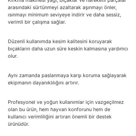
Kırkma makinesi yağı, bıçaklar ve hareketli parçalar
Güğüm taşıma arabaları
arasındaki sürtünmeyi azaltarak aşınmayı önler,
ısınmayı minimum seviyeye indirir ve daha sessiz,
Güğüm üniteleri
verimli bir çalışma sağlar.
Benzin motorları
Düzenli kullanımda kesim kalitesini koruyarak
Jeneratörler
bıçakların daha uzun süre keskin kalmasına yardımcı
olur.
Plastik parçalar
Aynı zamanda paslanmaya karşı koruma sağlayarak
Paslanmaz parçalar
ekipmanın dayanıklılığını artırır.
Kauçuk parçalar
Profesyonel ve yoğun kullanımlar için vazgeçilmez
Fırçalar
olan bu ürün, hem hayvan konforunu hem de
kullanıcı verimliliğini artıran önemli bir destek
ürünüdür.