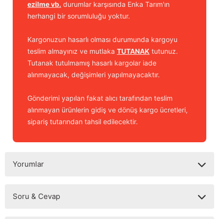
ezilme vb.
durumlar karşısında Enka Tarım'ın
herhangi bir sorumluluğu yoktur.
Kargonuzun hasarlı olması durumunda kargoyu
teslim almayınız ve mutlaka
TUTANAK
tutunuz.
Tutanak tutulmamış hasarlı kargolar iade
alınmayacak, değişimleri yapılmayacaktır.
Gönderimi yapılan fakat alıcı tarafından teslim
alınmayan ürünlerin gidiş ve dönüş kargo ücretleri,
sipariş tutarından tahsil edilecektir.
Yorumlar
Soru & Cevap
Bu ürüne ilk yorumu siz yapın!