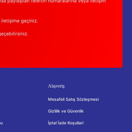
nda paylaşılan telefon numaralarına veya iletişim
iletişime geçiniz.
geçebilirsiniz.
Alışveriş
Mesafeli Satış Sözleşmesi
Gizlilik ve Güvenlik
mu
İptal İade Koşullari