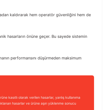
rtadan kaldırarak hem operatör güvenliğini hem de
anik hasarların önüne geçer. Bu sayede sistemin
kipmanın performansını düşürmeden maksimum
üne kasıtlı olarak verilen hasarlar, yanlış kullanıma
aklanan hasarlar ve ürüne aşırı yüklenme sonucu