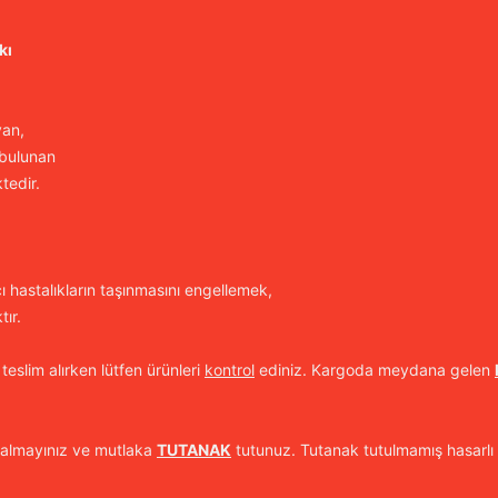
kı
yan,
 bulunan
tedir.
cı hastalıkların taşınmasını engellemek,
ır.
 teslim alırken lütfen ürünleri
kontrol
ediniz. Kargoda meydana gelen
 almayınız ve mutlaka
TUTANAK
tutunuz. Tutanak tutulmamış hasarlı 