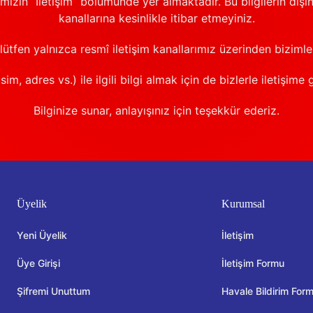
emizin “İletişim” bölümünde yer almaktadır. Bu bilgilerin dışı
kanallarına kesinlikle itibar etmeyiniz.
 lütfen yalnızca resmî iletişim kanallarımız üzerinden bizimle 
sim, adres vs.) ile ilgili bilgi almak için de bizlerle iletişime 
Bilginize sunar, anlayışınız için teşekkür ederiz.
Üyelik
Kurumsal
Yeni Üyelik
İletişim
Üye Girişi
İletişim Formu
Şifremi Unuttum
Havale Bildirim For