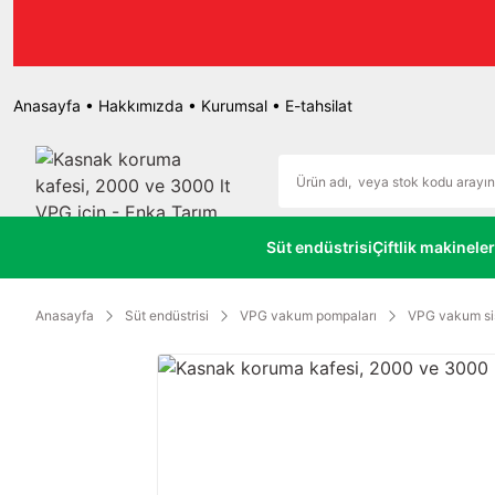
r.
Anasayfa
•
Hakkımızda
•
Kurumsal
•
E-tahsilat
Süt endüstrisi
Çiftlik makineler
Anasayfa
Süt endüstrisi
VPG vakum pompaları
VPG vakum sis