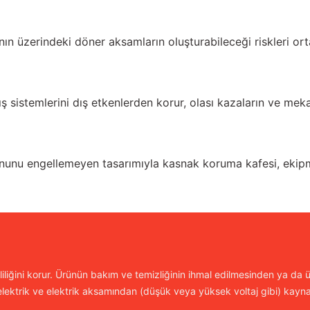
ın üzerindeki döner aksamların oluşturabileceği riskleri o
 sistemlerini dış etkenlerden korur, olası kazaların ve mek
yonunu engellemeyen tasarımıyla kasnak koruma kafesi, e
iliğini korur. Ürünün bakım ve temizliğinin ihmal edilmesinden ya da ür
lektrik ve elektrik aksamından (düşük veya yüksek voltaj gibi) kayn