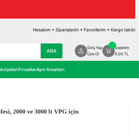
Hesabım
•
Siparişlerim
•
Favorilerim
•
Kargo takibi
Giriş Yap
Sepetim
ARA
Üye Ol
0,00 TL
kviyeleri
Fırsatlar
Ayın fırsatları
si, 2000 ve 3000 lt VPG için