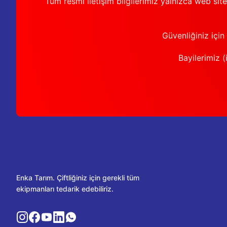
Tüm resmi iletişim bilgilerimiz yalnızca web sit
Güvenliğiniz için
Bayilerimiz (i
Enka Tarım. Çiftliğiniz için gerekli tüm
ekipmanları tedarik edebiliriz.