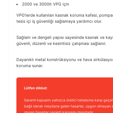
2000 ve 3000lt VPG için
VPG’lerde kullanılan kasnak koruma kafesi, pompan
tesis içi iş güvenliği sağlamaya yardımcı olur.
Sağlam ve dengeli yapısı sayesinde kasnak ve kayış
güvenli, düzenli ve kesintisiz çalışması sağlanır.
Dayanıklı metal konstrüksiyonu ve hava sirkülas
koruma sunar.
Lütfen dikkat:
Garanti kapsamı yalnızca üretici hatalarına karşı geçerl
bağlı olarak meydana gelen hasarlar, uygun olmayan e
oluşan hasarlar garanti kapsamı dışındadır.