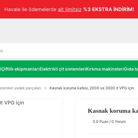
Havale ile ödemelerde
alt limitsiz
%3 EKSTRA İNDİRİM!
i
Çiftlik ekipmanları
Elektrikli çit sistemleri
Kırkma makineleri
Gıda ta
temleri yedek parçaları
Kasnak koruma kafesi, 2000 ve 3000 lt VPG için
Kasnak koruma kafe
0.0 Puan / 0 Yorum