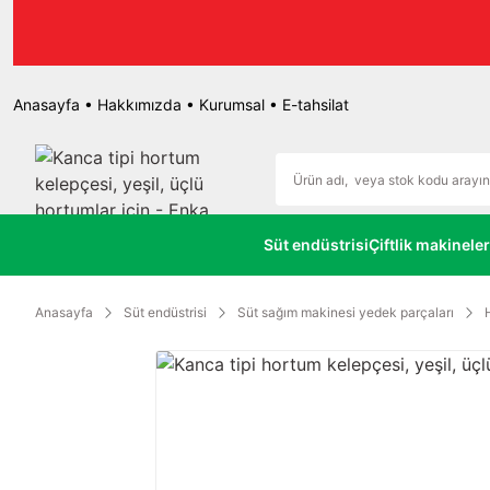
r.
Anasayfa
•
Hakkımızda
•
Kurumsal
•
E-tahsilat
Süt endüstrisi
Çiftlik makineler
Anasayfa
Süt endüstrisi
Süt sağım makinesi yedek parçaları