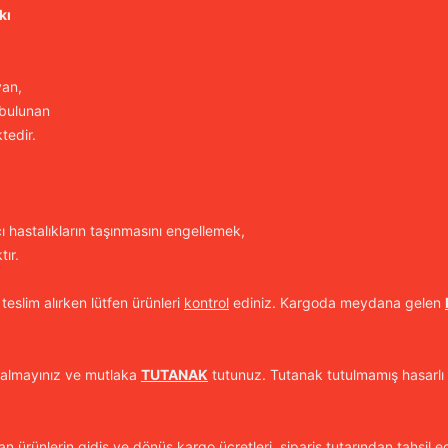
kı
yan,
 bulunan
tedir.
cı hastalıkların taşınmasını engellemek,
ır.
 teslim alırken lütfen ürünleri
kontrol
ediniz. Kargoda meydana gelen
 almayınız ve mutlaka
TUTANAK
tutunuz. Tutanak tutulmamış hasarlı 
n ürünlerin gidiş ve dönüş kargo ücretleri, sipariş tutarından tahsil ed