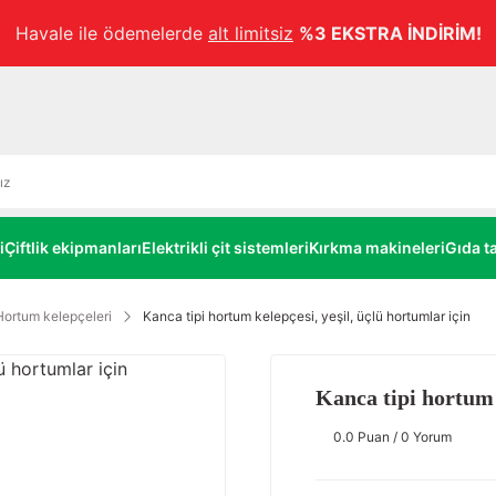
Havale ile ödemelerde
alt limitsiz
%3 EKSTRA İNDİRİM!
i
Çiftlik ekipmanları
Elektrikli çit sistemleri
Kırkma makineleri
Gıda ta
Hortum kelepçeleri
Kanca tipi hortum kelepçesi, yeşil, üçlü hortumlar için
Kanca tipi hortum 
0.0 Puan / 0 Yorum