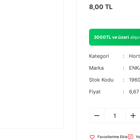
8,00 TL
3000TL ve üzeri
alış
Kategori
Hort
Marka
ENK
Stok Kodu
196
Fiyat
6,67
Yo