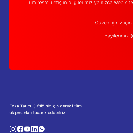
Tüm resmi iletişim bilgilerimiz yalnızca web sit
Güvenliğiniz için
Bayilerimiz (i
Enka Tarım. Çiftliğiniz için gerekli tüm
ekipmanları tedarik edebiliriz.