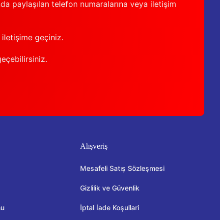
nda paylaşılan telefon numaralarına veya iletişim
iletişime geçiniz.
geçebilirsiniz.
Alışveriş
Mesafeli Satış Sözleşmesi
Gizlilik ve Güvenlik
mu
İptal İade Koşullari