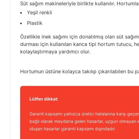
Süt sağım makineleriyle birlikte kullanılır. Hortum
Yeşil renkli
Plastik
Özellikle inek sağımı için donatılmış olan süt sağı
durması için kullanılan kanca tipi hortum tutucu, 
kolaylaştırmaya yardımcı olur.
Hortumun üstüne kolayca takılıp çıkarılabilen bu pa
Lütfen dikkat:
Garanti kapsamı yalnızca üretici hatalarına karşı geçerl
bağlı olarak meydana gelen hasarlar, uygun olmayan e
oluşan hasarlar garanti kapsamı dışındadır.