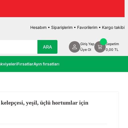
Hesabım
•
Siparişlerim
•
Favorilerim
•
Kargo takibi
Giriş Yap
Sepetim
ARA
Üye Ol
0,00 TL
kviyeleri
Fırsatlar
Ayın fırsatları
kelepçesi, yeşil, üçlü hortumlar için