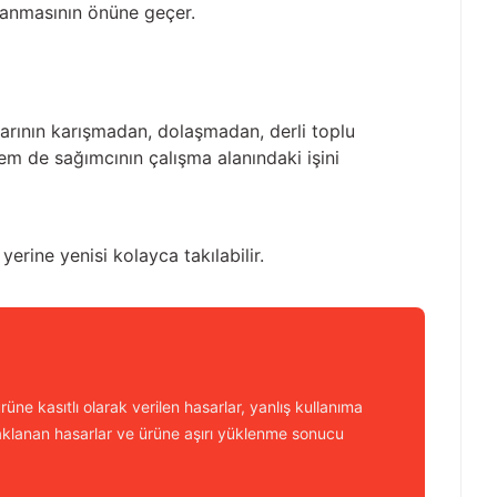
aşanmasının önüne geçer.
larının karışmadan, dolaşmadan, derli toplu
em de sağımcının çalışma alanındaki işini
erine yenisi kolayca takılabilir.
üne kasıtlı olarak verilen hasarlar, yanlış kullanıma
aklanan hasarlar ve ürüne aşırı yüklenme sonucu