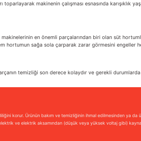
ları toparlayarak makinenin çalışması esnasında karışıklık y
m makinelerinin en önemli parçalarından biri olan süt hortum
hem hortumun sağa sola çarparak zarar görmesini engeller h
rçanın temizliği son derece kolaydır ve gerekli durumlarda y
iliğini korur. Ürünün bakım ve temizliğinin ihmal edilmesinden ya da ür
lektrik ve elektrik aksamından (düşük veya yüksek voltaj gibi) kayn