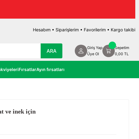
Hesabım
•
Siparişlerim
•
Favorilerim
•
Kargo takibi
Giriş Yap
Sepetim
ARA
Üye Ol
0,00 TL
kviyeleri
Fırsatlar
Ayın fırsatları
at ve inek için