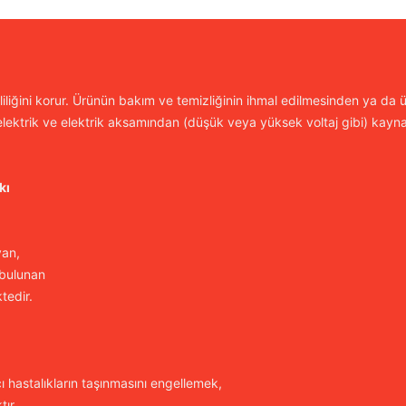
iliğini korur. Ürünün bakım ve temizliğinin ihmal edilmesinden ya da ür
lektrik ve elektrik aksamından (düşük veya yüksek voltaj gibi) kayn
kı
yan,
 bulunan
tedir.
cı hastalıkların taşınmasını engellemek,
ır.