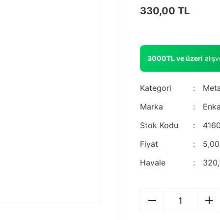
330,00 TL
3000TL ve üzeri
alış
Kategori
Meta
Marka
Enka
Stok Kodu
4160
Fiyat
5,0
Havale
320,