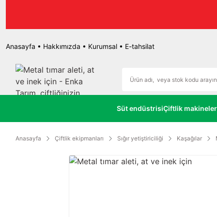
r.
Anasayfa
•
Hakkımızda
•
Kurumsal
•
E-tahsilat
Süt endüstrisi
Çiftlik makineler
Anasayfa
Çiftlik ekipmanları
Sığır yetiştiriciliği
Kaşağılar