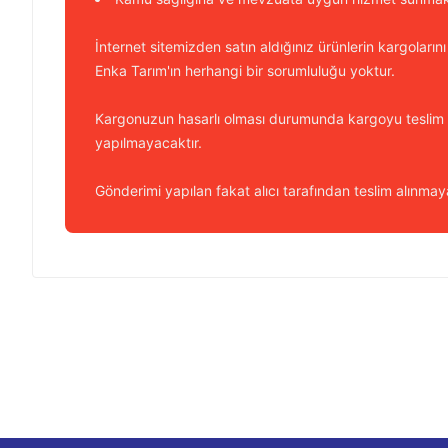
İnternet sitemizden satın aldığınız ürünlerin kargolarını
Enka Tarım'ın herhangi bir sorumluluğu yoktur.
Kargonuzun hasarlı olması durumunda kargoyu teslim
yapılmayacaktır.
Gönderimi yapılan fakat alıcı tarafından teslim alınmaya
Bu ürünün fiyat bilgisi, resim, ürün açıklamalarında ve diğer k
Görüş ve önerileriniz için teşekkür ederiz.
Ürün resmi kalitesiz, bozuk veya görüntülenemiyor.
Ürün açıklamasında eksik bilgiler bulunuyor.
Ürün bilgilerinde hatalar bulunuyor.