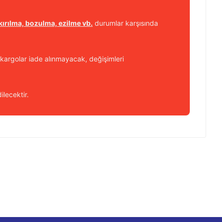
kırılma, bozulma, ezilme vb.
durumlar karşısında
kargolar iade alınmayacak, değişimleri
ilecektir.
 iletebilirsiniz.