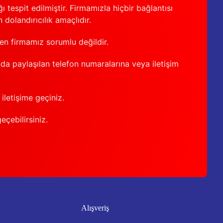
 tespit edilmiştir. Firmamızla hiçbir bağlantısı
 dolandırıcılık amaçlıdır.
den firmamız sorumlu değildir.
nda paylaşılan telefon numaralarına veya iletişim
iletişime geçiniz.
geçebilirsiniz.
Alışveriş