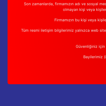
Son zamanlarda, firmamızın adı ve sosyal medya 
olmayan kişi veya kişiler
Firmamızın bu kişi veya kişil
Tüm resmi iletişim bilgilerimiz yalnızca web sit
Güvenliğiniz için
Bayilerimiz (i