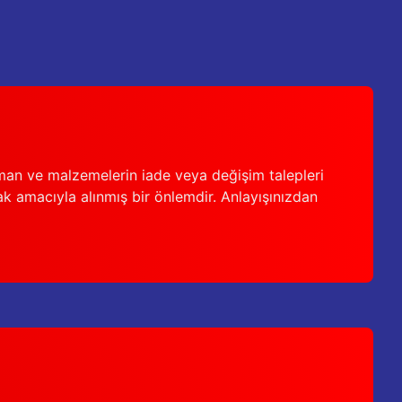
man ve malzemelerin iade veya değişim talepleri
ak amacıyla alınmış bir önlemdir. Anlayışınızdan