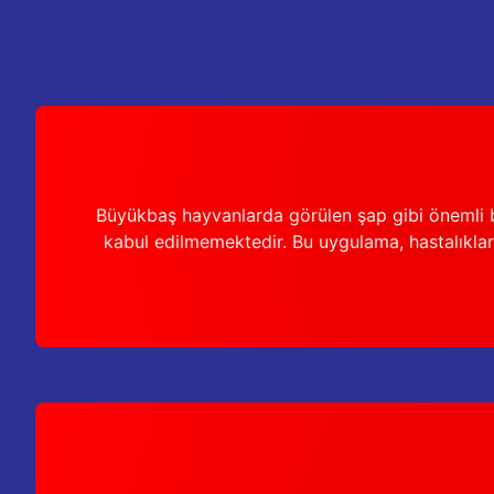
Ürün fiyatı diğer sitelerden daha pahalı.
Bu ürüne benzer farklı alternatifler olmalı.
Büyükbaş hayvanlarda görülen şap gibi önemli b
kabul edilmemektedir. Bu uygulama, hastalıkları