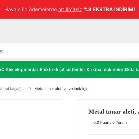
Havale ile ödemelerde
alt limitsiz
%3 EKSTRA İNDİRİM!
i
Çiftlik ekipmanları
Elektrikli çit sistemleri
Kırkma makineleri
Gıda ta
Metal kaşağılar
Metal tımar aleti, at ve inek için
Metal tımar aleti, 
0.0 Puan / 0 Yorum