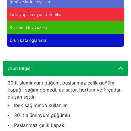
İptal ve iade koşulları
Yağdanlıklar
Tekmesavarlar
İade yapılamayan durumlar
Kasnaklar
Sığır kaldırma aletleri
Kullanma kılavuzları
V - kayışları
Şırıngalar
Ürün kataloglarımız
Egzozlar
Hayvan yatakları
Vakum kazanı kapakları
Kas gevşetici ürünler
Ürün Bilgisi
Vakum kazanları
30 lt alüminyum güğüm, paslanmaz çelik güğüm
kapağı, sağım demedi, pulsatör, hortum ve fırçadan
Paletler
oluşan settir.
İnek sağımında kullanılır.
Elektrik malzemeleri
30 lt alüminyum güğümlü
Bakım malzemeleri
Paslanmaz çelik kapaklı