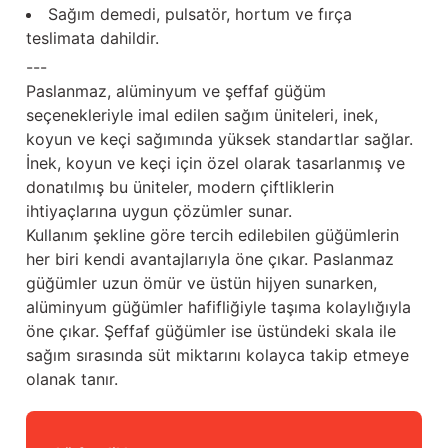
Güğüm taşıma arabaları
Sağım demedi, pulsatör, hortum ve fırça
teslimata dahildir.
Güğüm üniteleri
---
Paslanmaz, alüminyum ve şeffaf güğüm
Benzin motorları
seçenekleriyle imal edilen sağım üniteleri, inek,
koyun ve keçi sağımında yüksek standartlar sağlar.
Jeneratörler
İnek, koyun ve keçi için özel olarak tasarlanmış ve
donatılmış bu üniteler, modern çiftliklerin
Plastik parçalar
ihtiyaçlarına uygun çözümler sunar.
Kullanım şekline göre tercih edilebilen güğümlerin
Paslanmaz parçalar
her biri kendi avantajlarıyla öne çıkar. Paslanmaz
güğümler uzun ömür ve üstün hijyen sunarken,
Kauçuk parçalar
alüminyum güğümler hafifliğiyle taşıma kolaylığıyla
öne çıkar. Şeffaf güğümler ise üstündeki skala ile
sağım sırasında süt miktarını kolayca takip etmeye
Fırçalar
olanak tanır.