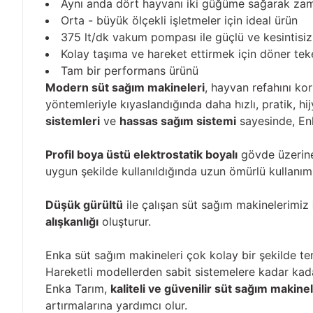
Aynı anda dört hayvanı iki güğüme sağarak zam
Orta - büyük ölçekli işletmeler için ideal ürün
375 lt/dk vakum pompası ile güçlü ve kesintisiz
Kolay taşıma ve hareket ettirmek için döner teke
Tam bir performans ürünü
Modern süt sağım makineleri
, hayvan refahını ko
yöntemleriyle kıyaslandığında daha hızlı, pratik, 
sistemleri
ve
hassas sağım sistemi
sayesinde, Enk
Profil boya üstü elektrostatik boyalı
gövde üzerine 
uygun şekilde kullanıldığında uzun ömürlü kullanı
Düşük gürültü
ile çalışan süt sağım makinelerimiz
alışkanlığı
oluşturur.
Enka süt sağım makineleri çok kolay bir şekilde tem
Hareketli modellerden sabit sistemelere kadar ka
Enka Tarım,
kaliteli ve güvenilir süt sağım makinel
artırmalarına yardımcı olur.