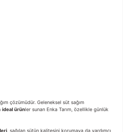
ğım çözümüdür. Geleneksel süt sağım
n
ideal ürün
ler sunan Enka Tarım, özellikle günlük
eri
, sağılan sütün kalitesini korumaya da yardımcı