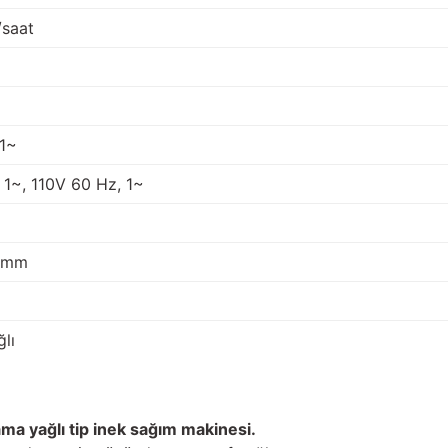
/saat
1~
1~, 110V 60 Hz, 1~
6 mm
lı
ma yağlı tip inek sağım makinesi.