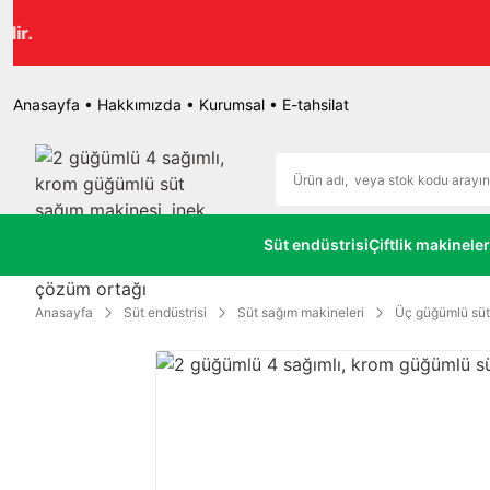
r.
Anasayfa
•
Hakkımızda
•
Kurumsal
•
E-tahsilat
Süt endüstrisi
Çiftlik makineler
Anasayfa
Süt endüstrisi
Süt sağım makineleri
Üç güğümlü süt