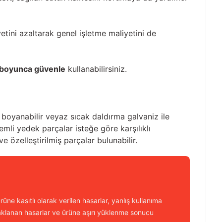
etini azaltarak genel işletme maliyetini de
r boyunca güvenle
kullanabilirsiniz.
e boyanabilir veyaz sıcak daldırma galvaniz ile
emli yedek parçalar isteğe göre karşılıklı
e özelleştirilmiş parçalar bulunabilir.
üne kasıtlı olarak verilen hasarlar, yanlış kullanıma
aklanan hasarlar ve ürüne aşırı yüklenme sonucu