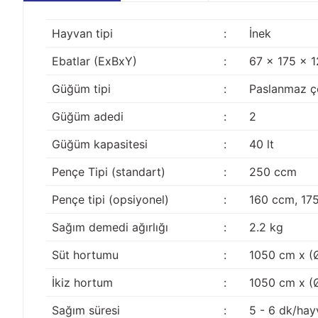
Hayvan tipi
:
İnek
Ebatlar (ExBxY)
:
67 x 175 x 
Güğüm tipi
:
Paslanmaz çe
Güğüm adedi
:
2
Güğüm kapasitesi
:
40 lt
Pençe Tipi (standart)
:
250 ccm
Pençe tipi (opsiyonel)
:
160 ccm, 17
Sağım demedi ağırlığı
:
2.2 kg
Süt hortumu
:
1050 cm x (
İkiz hortum
:
1050 cm x (
Sağım süresi
:
5 - 6 dk/hay