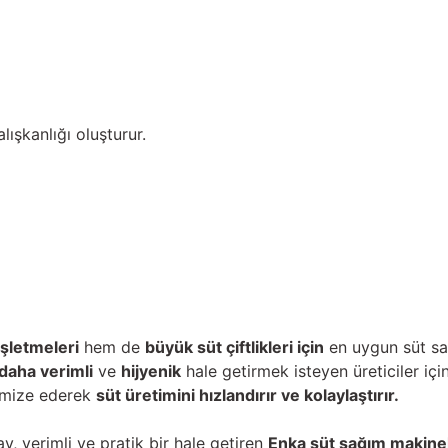
ışkanlığı oluşturur.
işletmeleri
hem de
büyük süt çiftlikleri için
en uygun süt sa
daha verimli
ve
hijyenik
hale getirmek isteyen üreticiler içi
timize ederek
süt üretimini hızlandırır ve kolaylaştırır.
y, verimli ve pratik bir hale getiren
Enka süt sağım makinel