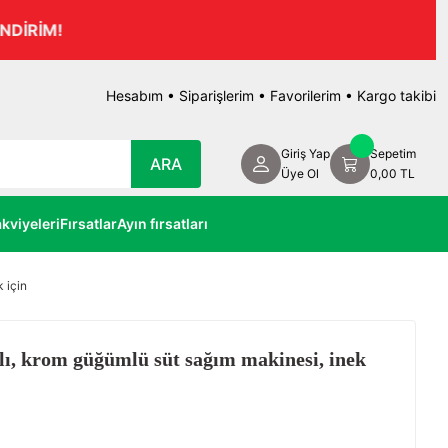
Hesabım
•
Siparişlerim
•
Favorilerim
•
Kargo takibi
Giriş Yap
Sepetim
ARA
Üye Ol
0,00 TL
kviyeleri
Fırsatlar
Ayın fırsatları
 için
lı, krom güğümlü süt sağım makinesi, inek