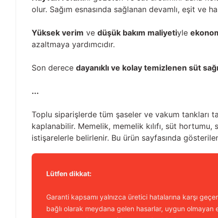
olur. Sağım esnasında sağlanan devamlı, eşit ve has
Yüksek verim
ve
düşük bakım maliyeti
yle
ekonom
azaltmaya yardımcıdır.
Son derece
dayanıklı ve kolay temizlenen süt sa
...
Toplu siparişlerde tüm şaseler ve vakum tankları ta
kaplanabilir. Memelik, memelik kılıfı, süt hortumu, 
istişarelerle belirlenir. Bu ürün sayfasında gösteri
Lütfen dikkat:
Garanti kapsamı yalnızca üretici hatalarına karşı geçerl
bağlı olarak meydana gelen hasarlar, uygun olmayan e