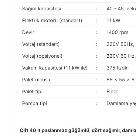
Sağım kapasitesi
:
40 - 45 inek
Elektrik motoru (standart)
:
1.1 kW
Devir
:
1400 rpm
Voltaj (standart)
:
220V 50Hz, 
Voltaj (opsiyonel)
:
220V 60 Hz, 
Vakum kapasitesi (1.1 kW ile)
:
375 lt/dk
Palet ölçüsü
:
85 x 55 x 
Palet tipi
:
Fiber
Pompa tipi
:
Damlama yağ
Çift 40 lt paslanmaz güğümlü, dört sağımlı, damla