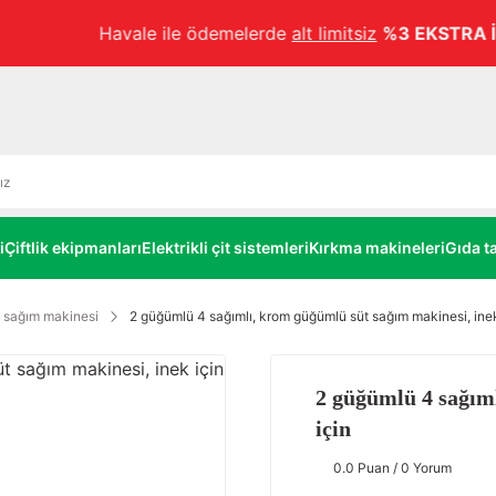
Havale ile ödemelerde
alt limitsiz
%3 EKSTRA İNDİRİM!
i
Çiftlik ekipmanları
Elektrikli çit sistemleri
Kırkma makineleri
Gıda ta
 sağım makinesi
2 güğümlü 4 sağımlı, krom güğümlü süt sağım makinesi, inek
2 güğümlü 4 sağım
için
0.0 Puan / 0 Yorum