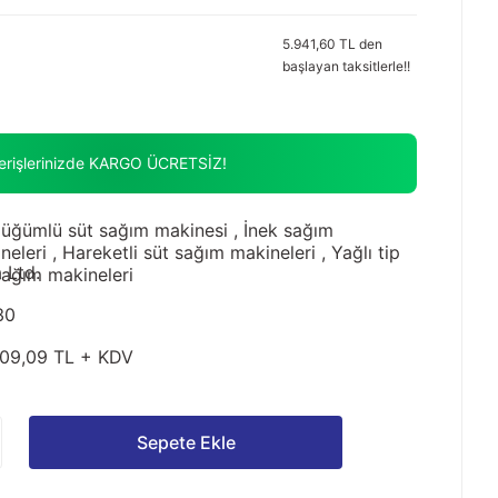
5.941,60 TL den
başlayan taksitlerle!!
verişlerinizde KARGO ÜCRETSİZ!
üğümlü süt sağım makinesi
,
İnek sağım
neleri
,
Hareketli süt sağım makineleri
,
Yağlı tip
 Ltd.
sağım makineleri
30
09,09 TL + KDV
Sepete Ekle