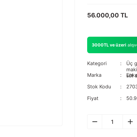
56.000,00 TL
3000TL ve üzeri
alış
Kategori
Üç g
maki
Marka
Enka
süt 
Stok Kodu
270
Fiyat
50.9