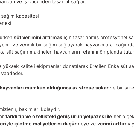
andan ve iş gücünden tasarruf sağlar.
 sağım kapasitesi
rlekli
rurken
süt verimini artırmak
için tasarlanmış profesyonel sa
hijyenik ve verimli bir sağım sağlayarak hayvancılara sağım
a süt sağım makineleri hayvanların refahını ön planda tutar
yüksek kaliteli ekipmanlar donatılarak üretilen Enka süt sa
m vaadeder.
hayvanları mümkün olduğunca az strese sokar
ve bir sür
izlenir, bakımları kolaydır.
dar
farklı tip ve özellikteki geniş ürün yelpazesi ile
her ölçek
eri
yle
işletme maliyetlerini düşür
meye ve
verimi arttır
maya