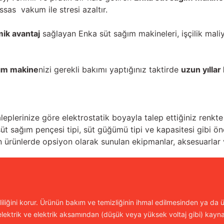
sas vakum ile stresi azaltır.
ik avantaj
sağlayan Enka süt sağım makineleri, işçilik maliy
ğım makine
nizi gerekli bakımı yaptığınız taktirde
uzun yılla
leplerinize göre elektrostatik boyayla talep ettiğiniz renkt
süt sağım pençesi tipi, süt güğümü tipi ve kapasitesi gibi ön
len ürünlerde opsiyon olarak sunulan ekipmanlar, aksesuarlar v
iliğini korur. Ürünün bakım ve temizliğinin ihmal edilmesinden ya da ür
lektrik ve elektrik aksamından (düşük veya yüksek voltaj gibi) kayn