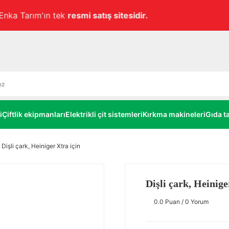
Havale ile ödemelerde
alt limitsiz
%3 EKSTRA İNDİRİM!
i
Çiftlik ekipmanları
Elektrikli çit sistemleri
Kırkma makineleri
Gıda ta
Dişli çark, Heiniger Xtra için
Dişli çark, Heinige
0.0 Puan / 0 Yorum