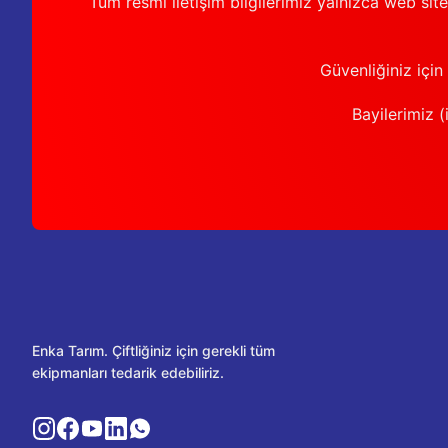
Tüm resmi iletişim bilgilerimiz yalnızca web sit
Güvenliğiniz için
Bayilerimiz (i
Enka Tarım. Çiftliğiniz için gerekli tüm
ekipmanları tedarik edebiliriz.