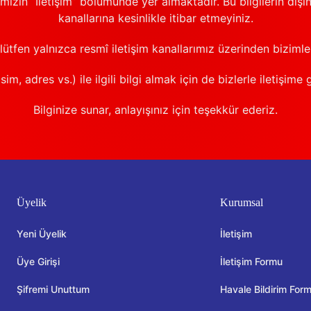
emizin “İletişim” bölümünde yer almaktadır. Bu bilgilerin dışı
kanallarına kesinlikle itibar etmeyiniz.
 lütfen yalnızca resmî iletişim kanallarımız üzerinden bizimle 
sim, adres vs.) ile ilgili bilgi almak için de bizlerle iletişime 
Bilginize sunar, anlayışınız için teşekkür ederiz.
Üyelik
Kurumsal
Yeni Üyelik
İletişim
Üye Girişi
İletişim Formu
Şifremi Unuttum
Havale Bildirim For