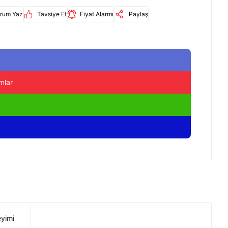
rum Yaz
Tavsiye Et
Fiyat Alarmı
Paylaş
mlar
eyimi