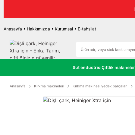
r.
Anasayfa
•
Hakkımızda
•
Kurumsal
•
E-tahsilat
Süt endüstrisi
Çiftlik makineler
Anasayfa
Kırkma makineleri
Kırkma makinesi yedek parçaları