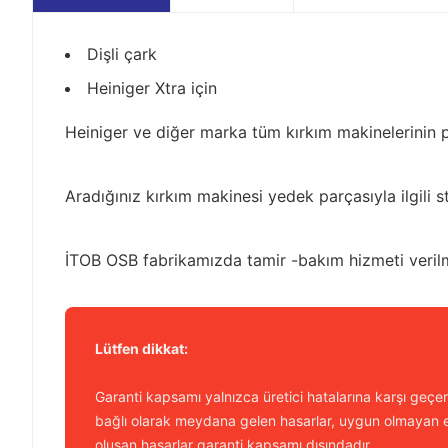
Dişli çark
Heiniger Xtra için
Heiniger ve diğer marka tüm kırkım makinelerinin pa
Aradığınız kırkım makinesi yedek parçasıyla ilgili s
İTOB OSB fabrikamızda tamir -bakım hizmeti veril
Lütfen dikkat:
Garanti kapsamı yalnızca üretici hatalarına karşı geçerl
bağlı olarak meydana gelen hasarlar, uygun olmayan e
oluşan hasarlar garanti kapsamı dışındadır.