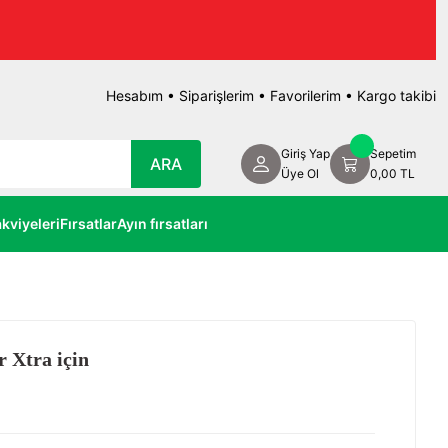
Hesabım
•
Siparişlerim
•
Favorilerim
•
Kargo takibi
Giriş Yap
Sepetim
ARA
Üye Ol
0,00 TL
kviyeleri
Fırsatlar
Ayın fırsatları
r Xtra için