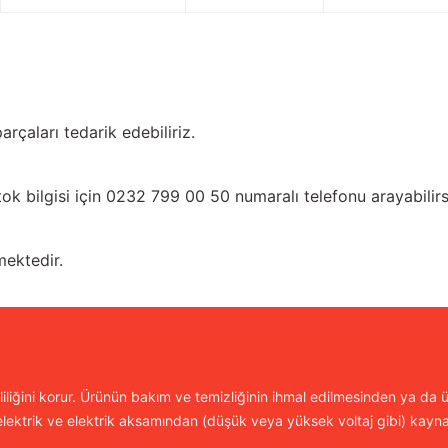
rçaları tedarik edebiliriz.
tok bilgisi için 0232 799 00 50 numaralı telefonu arayabilirs
mektedir.
iliğini korur. Ürünün bakım ve temizliğinin ihmal edilmesinden ya da ür
lektrik ve elektrik aksamından (düşük veya yüksek voltaj gibi) kayn