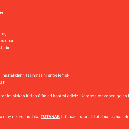
kı
yan,
 bulunan
tedir.
cı hastalıkların taşınmasını engellemek,
ır.
 teslim alırken lütfen ürünleri
kontrol
ediniz. Kargoda meydana gelen
 almayınız ve mutlaka
TUTANAK
tutunuz. Tutanak tutulmamış hasarlı 