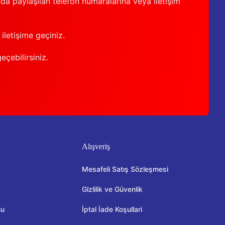
nda paylaşılan telefon numaralarına veya iletişim
iletişime geçiniz.
geçebilirsiniz.
Alışveriş
Mesafeli Satış Sözleşmesi
Gizlilik ve Güvenlik
mu
İptal İade Koşullari