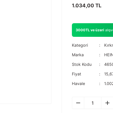
1.034,00 TL
3000TL ve üzeri
alış
Kategori
Kırk
Marka
HEI
Stok Kodu
465
Fiyat
15,6
Havale
1.00