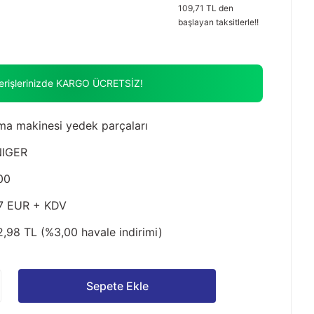
109,71 TL den
başlayan taksitlerle!!
verişlerinizde KARGO ÜCRETSİZ!
ma makinesi yedek parçaları
NIGER
00
7 EUR + KDV
2,98 TL (%3,00 havale indirimi)
Sepete Ekle