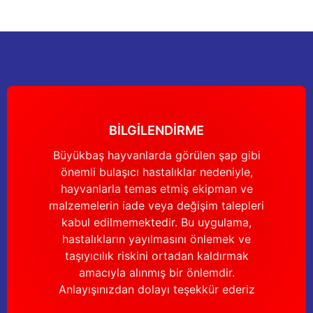
Sitemize ilk yorumu siz yapın!
Ürün resmi kalitesiz, bozuk veya görüntülenemiyor.
Ürün açıklamasında eksik bilgiler bulunuyor.
Deneyimini Paylaş
Ürün bilgilerinde hatalar bulunuyor.
Ürün fiyatı diğer sitelerden daha pahalı.
Bu ürüne benzer farklı alternatifler olmalı.
BİLGİLENDİRME
Büyükbaş hayvanlarda görülen şap gibi
önemli bulaşıcı hastalıklar nedeniyle,
Gönder
hayvanlarla temas etmiş ekipman ve
malzemelerin iade veya değişim talepleri
kabul edilmemektedir. Bu uygulama,
hastalıkların yayılmasını önlemek ve
taşıyıcılık riskini ortadan kaldırmak
amacıyla alınmış bir önlemdir.
Anlayışınızdan dolayı teşekkür ederiz