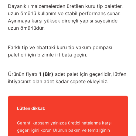
Güğüm taşıma arabaları
Dayanıklı malzemelerden üretilen kuru tip paletler,
uzun ömürlü kullanım ve stabil performans sunar.
Güğüm üniteleri
Aşınmaya karşı yüksek dirençli yapısı sayesinde
uzun ömürlüdür.
Benzin motorları
Farklı tip ve ebattaki kuru tip vakum pompası
Jeneratörler
paletleri için bizimle irtibata geçin.
Plastik parçalar
Ürünün fiyatı
1 (Bir)
adet palet için geçerlidir, lütfen
Paslanmaz parçalar
ihtiyacınız olan adet kadar sepete ekleyiniz.
Kauçuk parçalar
Fırçalar
Lütfen dikkat:
Garanti kapsamı yalnızca üretici hatalarına karşı
geçerliliğini korur. Ürünün bakım ve temizliğinin