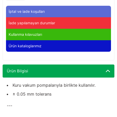
Yağdanlıklar
Tekmesavarlar
İptal ve iade koşulları
Kasnaklar
Sığır kaldırma aletleri
İade yapılamayan durumlar
V - kayışları
Şırıngalar
Kullanma kılavuzları
Egzozlar
Hayvan yatakları
Ürün kataloglarımız
Vakum kazanı kapakları
Kas gevşetici ürünler
Vakum kazanları
Ürün Bilgisi
Paletler
Kuru vakum pompalarıyla birlikte kullanılır.
± 0.05 mm tolerans
Elektrik malzemeleri
---
Bakım malzemeleri