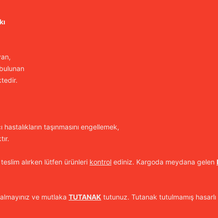
kı
yan,
 bulunan
tedir.
cı hastalıkların taşınmasını engellemek,
ır.
 teslim alırken lütfen ürünleri
kontrol
ediniz. Kargoda meydana gelen
 almayınız ve mutlaka
TUTANAK
tutunuz. Tutanak tutulmamış hasarlı 