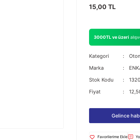
15,00 TL
3000TL ve üzeri
alış
Kategori
Otom
Marka
ENK
Stok Kodu
132
Fiyat
12,5
Gelince hab
Yo