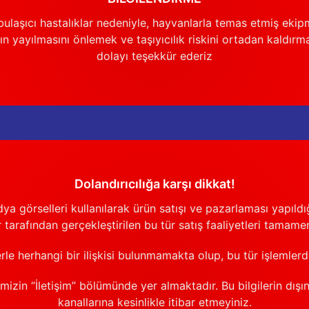
Gönder
ulaşıcı hastalıklar nedeniyle, hayvanlarla temas etmiş ekip
n yayılmasını önlemek ve taşıyıcılık riskini ortadan kaldırm
dolayı teşekkür ederiz
Dolandırıcılığa karşı dikkat!
görselleri kullanılarak ürün satışı ve pazarlaması yapıldığı
 tarafından gerçekleştirilen bu tür satış faaliyetleri tamamen
erle herhangi bir ilişkisi bulunmamakta olup, bu tür işlemler
emizin “İletişim” bölümünde yer almaktadır. Bu bilgilerin dışı
kanallarına kesinlikle itibar etmeyiniz.