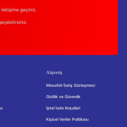
iletişime geçiniz.
geçebilirsiniz.
Alışveriş
Mesafeli Satış Sözleşmesi
Gizlilik ve Güvenlik
mu
İptal İade Koşullari
Kişisel Veriler Politikası