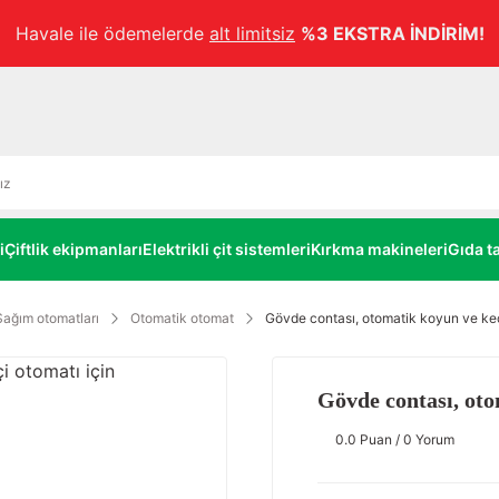
Havale ile ödemelerde
alt limitsiz
%3 EKSTRA İNDİRİM!
i
Çiftlik ekipmanları
Elektrikli çit sistemleri
Kırkma makineleri
Gıda ta
Sağım otomatları
Otomatik otomat
Gövde contası, otomatik koyun ve keç
Gövde contası, oto
0.0 Puan / 0 Yorum