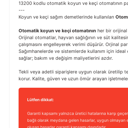
13200 kodlu otomatik koyun ve keçi otomatının pa
---
Koyun ve keçi sağım demetlerinde kullanılan
Otoma
Otomatik koyun ve keçi otomatının
her bir orijin
Orijinal otomatlar, hayvan sağlığının ve süt kalit
çalışmasını engelleyerek verimi düşürür. Orjinal pa
Sağımhanelerde ve sistemlerde kullanım için ideal
sağlar; bakım ve değişim maliyetlerini azdır.
Tekli veya adetli siparişlere uygun olarak üretilip t
korur. Kalite, güven ve uzun ömür arayan işletmele
Lütfen dikkat:
Garanti kapsamı yalnızca üretici hatalarına karşı geçerl
bağlı olarak meydana gelen hasarlar, uygun olmayan e
oluşan hasarlar garanti kapsamı dışındadır.