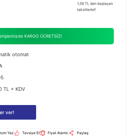
1,59 TL den başlayan
taksitlerle!!
verişlerinizde KARGO ÜCRETSİZ!
atik otomat
A
05
0 TL + KDV
er ver!
rum Yaz
Tavsiye Et
Fiyat Alarmı
Paylaş