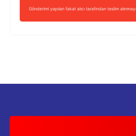
Gönderimi yapılan fakat alıcı tarafından teslim alınmaya
Bu ürünün fiyat bilgisi, resim, ürün açıklamalarında ve diğer k
Görüş ve önerileriniz için teşekkür ederiz.
Ürün resmi kalitesiz, bozuk veya görüntülenemiyor.
Ürün açıklamasında eksik bilgiler bulunuyor.
Ürün bilgilerinde hatalar bulunuyor.
Ürün fiyatı diğer sitelerden daha pahalı.
Bu ürüne benzer farklı alternatifler olmalı.