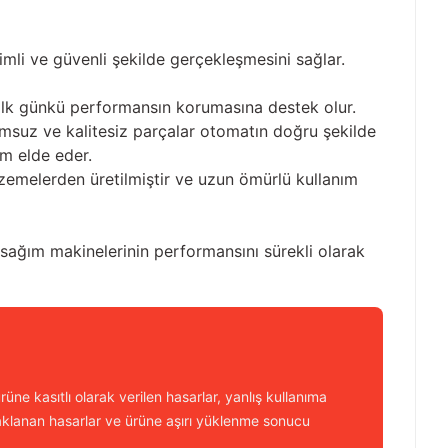
rimli ve güvenli şekilde gerçekleşmesini sağlar.
n ilk günkü performansın korumasına destek olur.
umsuz ve kalitesiz parçalar otomatın doğru şekilde
m elde eder.
lzemelerden üretilmiştir ve uzun ömürlü kullanım
ve sağım makinelerinin performansını sürekli olarak
üne kasıtlı olarak verilen hasarlar, yanlış kullanıma
aklanan hasarlar ve ürüne aşırı yüklenme sonucu