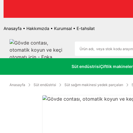
r.
Anasayfa
•
Hakkımızda
•
Kurumsal
•
E-tahsilat
Süt endüstrisi
Çiftlik makineler
Anasayfa
Süt endüstrisi
Süt sağım makinesi yedek parçaları