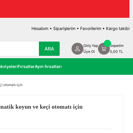
Hesabım
•
Siparişlerim
•
Favorilerim
•
Kargo takibi
Giriş Yap
Sepetim
ARA
Üye Ol
0,00 TL
kviyeleri
Fırsatlar
Ayın fırsatları
i otomatı için
matik koyun ve keçi otomatı için