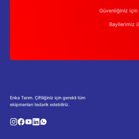
Güvenliğiniz için
Bayilerimiz (i
Enka Tarım. Çiftliğiniz için gerekli tüm
ekipmanları tedarik edebiliriz.