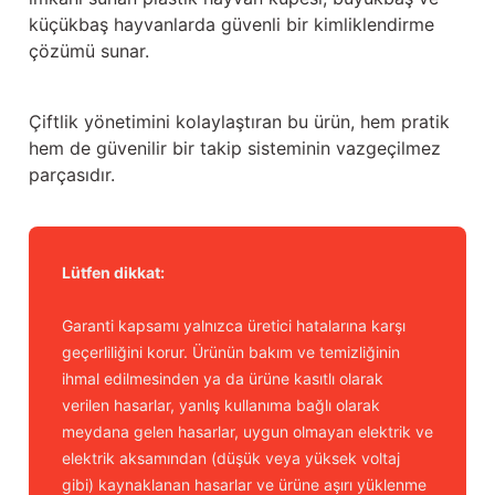
küçükbaş hayvanlarda güvenli bir kimliklendirme
çözümü sunar.
Çiftlik yönetimini kolaylaştıran bu ürün, hem pratik
hem de güvenilir bir takip sisteminin vazgeçilmez
parçasıdır.
Lütfen dikkat:
Garanti kapsamı yalnızca üretici hatalarına karşı
geçerliliğini korur. Ürünün bakım ve temizliğinin
ihmal edilmesinden ya da ürüne kasıtlı olarak
verilen hasarlar, yanlış kullanıma bağlı olarak
meydana gelen hasarlar, uygun olmayan elektrik ve
elektrik aksamından (düşük veya yüksek voltaj
gibi) kaynaklanan hasarlar ve ürüne aşırı yüklenme