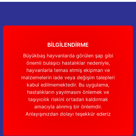
Bu ürüne benzer farklı alternatifler olmalı.
2.172,50 TL
BİLGİLENDİRME
Gönder
Büyükbaş hayvanlarda görülen şap gibi
önemli bulaşıcı hastalıklar nedeniyle,
hayvanlarla temas etmiş ekipman ve
malzemelerin iade veya değişim talepleri
kabul edilmemektedir. Bu uygulama,
hastalıkların yayılmasını önlemek ve
taşıyıcılık riskini ortadan kaldırmak
amacıyla alınmış bir önlemdir.
Anlayışınızdan dolayı teşekkür ederiz