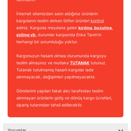
İnternet sitemizden satın aldığınız ürünlerin
kargolarını teslim alırken lütfen ürünleri
kontrol
ediniz. Kargoda meydana gelen
kırılma, bozulma,
ezilme vb.
durumlar karşısında Enka Tarım'ın
herhangi bir sorumluluğu yoktur.
Kargonuzun hasarlı olması durumunda kargoyu
teslim almayınız ve mutlaka
TUTANAK
tutunuz.
Tutanak tutulmamış hasarlı kargolar iade
alınmayacak, değişimleri yapılmayacaktır.
Gönderimi yapılan fakat alıcı tarafından teslim
alınmayan ürünlerin gidiş ve dönüş kargo ücretleri,
sipariş tutarından tahsil edilecektir.
Yorumlar