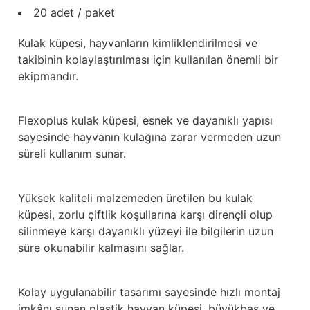
Güğüm taşıma arabaları
20 adet / paket
Güğüm üniteleri
Kulak küpesi, hayvanların kimliklendirilmesi ve
takibinin kolaylaştırılması için kullanılan önemli bir
Benzin motorları
ekipmandır.
Jeneratörler
Flexoplus kulak küpesi, esnek ve dayanıklı yapısı
sayesinde hayvanın kulağına zarar vermeden uzun
Plastik parçalar
süreli kullanım sunar.
Paslanmaz parçalar
Yüksek kaliteli malzemeden üretilen bu kulak
Kauçuk parçalar
küpesi, zorlu çiftlik koşullarına karşı dirençli olup
silinmeye karşı dayanıklı yüzeyi ile bilgilerin uzun
Fırçalar
süre okunabilir kalmasını sağlar.
Kolay uygulanabilir tasarımı sayesinde hızlı montaj
imkânı sunan plastik hayvan küpesi, büyükbaş ve