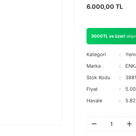
6.000,00 TL
3000TL ve üzeri
alış
Kategori
Yemc
Marka
ENK
Stok Kodu
388
Fiyat
5.00
Havale
5.82