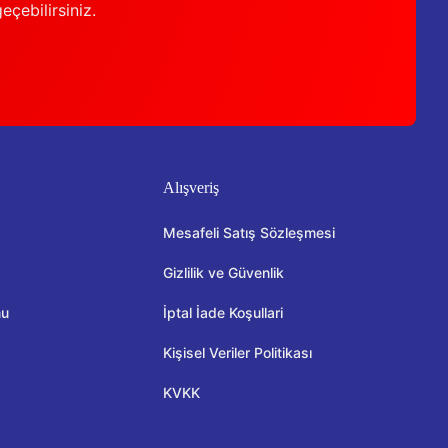
geçebilirsiniz.
Alışveriş
Mesafeli Satış Sözleşmesi
Gizlilik ve Güvenlik
mu
İptal İade Koşullari
Kişisel Veriler Politikası
KVKK