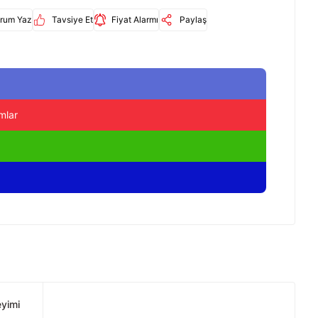
rum Yaz
Tavsiye Et
Fiyat Alarmı
Paylaş
mlar
eyimi