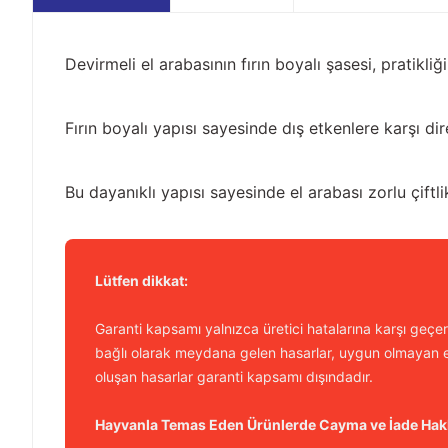
Devirmeli el arabasının fırın boyalı şasesi, pratikliğ
Fırın boyalı yapısı sayesinde dış etkenlere karşı d
Bu dayanıklı yapısı sayesinde el arabası zorlu çiftlik
Lütfen dikkat:
Garanti kapsamı yalnızca üretici hatalarına karşı geçerl
bağlı olarak meydana gelen hasarlar, uygun olmayan e
oluşan hasarlar garanti kapsamı dışındadır.
Hayvanla Temas Eden Ürünlerde Cayma ve İade Hak