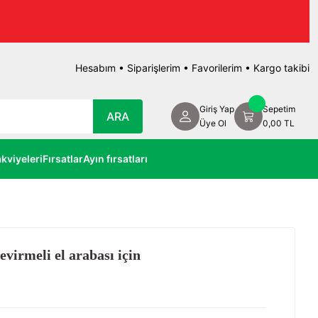
Hesabım
•
Siparişlerim
•
Favorilerim
•
Kargo takibi
Giriş Yap
Sepetim
ARA
Üye Ol
0,00 TL
kviyeleri
Fırsatlar
Ayın fırsatları
devirmeli el arabası için