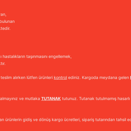
yan,
 bulunan
tedir.
cı hastalıkların taşınmasını engellemek,
ır.
 teslim alırken lütfen ürünleri
kontrol
ediniz. Kargoda meydana gelen
 almayınız ve mutlaka
TUTANAK
tutunuz. Tutanak tutulmamış hasarlı 
n ürünlerin gidiş ve dönüş kargo ücretleri, sipariş tutarından tahsil ed