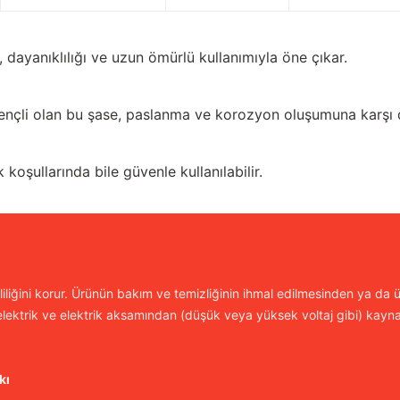
i, dayanıklılığı ve uzun ömürlü kullanımıyla öne çıkar.
irençli olan bu şase, paslanma ve korozyon oluşumuna karşı d
 koşullarında bile güvenle kullanılabilir.
iliğini korur. Ürünün bakım ve temizliğinin ihmal edilmesinden ya da ür
lektrik ve elektrik aksamından (düşük veya yüksek voltaj gibi) kayn
kı