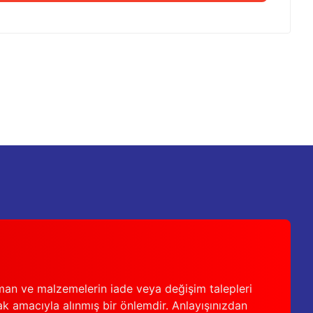
 iletebilirsiniz.
man ve malzemelerin iade veya değişim talepleri
ak amacıyla alınmış bir önlemdir. Anlayışınızdan