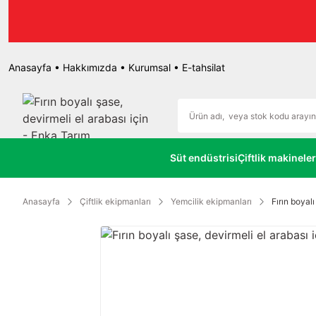
r.
Anasayfa
•
Hakkımızda
•
Kurumsal
•
E-tahsilat
Süt endüstrisi
Çiftlik makineler
Anasayfa
Çiftlik ekipmanları
Yemcilik ekipmanları
Fırın boyalı