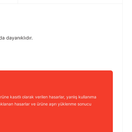
a dayanıklıdır.
üne kasıtlı olarak verilen hasarlar, yanlış kullanıma
aklanan hasarlar ve ürüne aşırı yüklenme sonucu