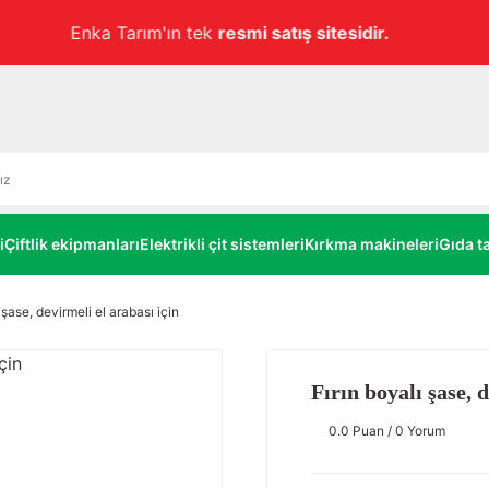
Havale ile ödemelerde
alt limitsiz
%3 EKSTRA İNDİRİM!
i
Çiftlik ekipmanları
Elektrikli çit sistemleri
Kırkma makineleri
Gıda ta
 şase, devirmeli el arabası için
Fırın boyalı şase, 
0.0 Puan / 0 Yorum