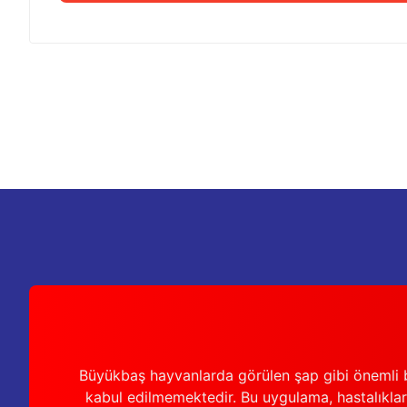
Bu ürünün fiyat bilgisi, resim, ürün açıklamalarında ve diğer k
Görüş ve önerileriniz için teşekkür ederiz.
Ürün resmi kalitesiz, bozuk veya görüntülenemiyor.
Ürün açıklamasında eksik bilgiler bulunuyor.
Ürün bilgilerinde hatalar bulunuyor.
Ürün fiyatı diğer sitelerden daha pahalı.
Bu ürüne benzer farklı alternatifler olmalı.
Büyükbaş hayvanlarda görülen şap gibi önemli b
kabul edilmemektedir. Bu uygulama, hastalıkları