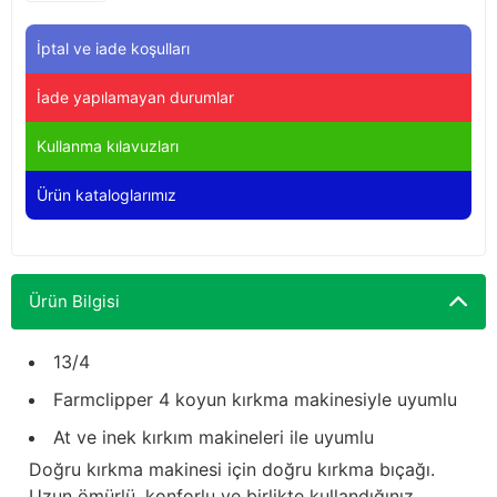
Yağdanlıklar
Tekmesavarlar
İptal ve iade koşulları
Kasnaklar
Sığır kaldırma aletleri
İade yapılamayan durumlar
V - kayışları
Şırıngalar
Kullanma kılavuzları
Egzozlar
Hayvan yatakları
Ürün kataloglarımız
Vakum kazanı kapakları
Kas gevşetici ürünler
Vakum kazanları
Ürün Bilgisi
Paletler
13/4
Farmclipper 4 koyun kırkma makinesiyle uyumlu
Elektrik malzemeleri
At ve inek kırkım makineleri ile uyumlu
Bakım malzemeleri
Doğru kırkma makinesi için doğru kırkma bıçağı.
Uzun ömürlü, konforlu ve birlikte kullandığınız