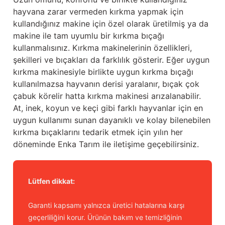
Güğüm taşıma arabaları
hayvana zarar vermeden kırkma yapmak için
kullandığınız makine için özel olarak üretilmiş ya da
Güğüm üniteleri
makine ile tam uyumlu bir kırkma bıçağı
kullanmalısınız. Kırkma makinelerinin özellikleri,
Benzin motorları
şekilleri ve bıçakları da farklılık gösterir. Eğer uygun
kırkma makinesiyle birlikte uygun kırkma bıçağı
Jeneratörler
kullanılmazsa hayvanın derisi yaralanır, bıçak çok
çabuk körelir hatta kırkma makinesi arızalanabilir.
Plastik parçalar
At, inek, koyun ve keçi gibi farklı hayvanlar için en
uygun kullanımı sunan dayanıklı ve kolay bilenebilen
Paslanmaz parçalar
kırkma bıçaklarını tedarik etmek için yılın her
döneminde Enka Tarım ile iletişime geçebilirsiniz.
Kauçuk parçalar
Fırçalar
Lütfen dikkat:
Garanti kapsamı yalnızca üretici hatalarına karşı
geçerliliğini korur. Ürünün bakım ve temizliğinin