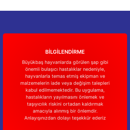
Ürün resmi kalitesiz, bozuk veya görüntülenemiyor.
Ürün açıklamasında eksik bilgiler bulunuyor.
Deneyimini Paylaş
Ürün bilgilerinde hatalar bulunuyor.
Ürün fiyatı diğer sitelerden daha pahalı.
Bu ürüne benzer farklı alternatifler olmalı.
BİLGİLENDİRME
Büyükbaş hayvanlarda görülen şap gibi
önemli bulaşıcı hastalıklar nedeniyle,
Gönder
hayvanlarla temas etmiş ekipman ve
malzemelerin iade veya değişim talepleri
kabul edilmemektedir. Bu uygulama,
hastalıkların yayılmasını önlemek ve
taşıyıcılık riskini ortadan kaldırmak
amacıyla alınmış bir önlemdir.
Anlayışınızdan dolayı teşekkür ederiz