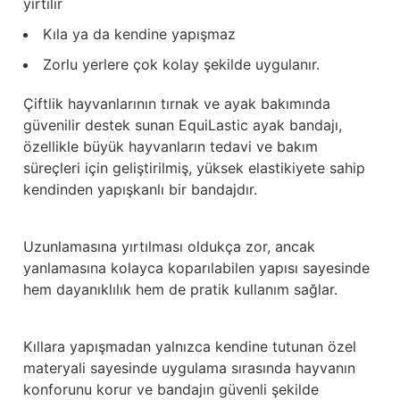
yırtılır
Güğüm taşıma arabaları
Kıla ya da kendine yapışmaz
Güğüm üniteleri
Zorlu yerlere çok kolay şekilde uygulanır.
Benzin motorları
Çiftlik hayvanlarının tırnak ve ayak bakımında
güvenilir destek sunan EquiLastic ayak bandajı,
Jeneratörler
özellikle büyük hayvanların tedavi ve bakım
süreçleri için geliştirilmiş, yüksek elastikiyete sahip
Plastik parçalar
kendinden yapışkanlı bir bandajdır.
Paslanmaz parçalar
Uzunlamasına yırtılması oldukça zor, ancak
yanlamasına kolayca koparılabilen yapısı sayesinde
Kauçuk parçalar
hem dayanıklılık hem de pratik kullanım sağlar.
Fırçalar
Kıllara yapışmadan yalnızca kendine tutunan özel
materyali sayesinde uygulama sırasında hayvanın
konforunu korur ve bandajın güvenli şekilde