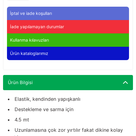
Yağdanlıklar
Tekmesavarlar
İptal ve iade koşulları
Kasnaklar
Sığır kaldırma aletleri
İade yapılamayan durumlar
V - kayışları
Şırıngalar
Kullanma kılavuzları
Egzozlar
Hayvan yatakları
Ürün kataloglarımız
Vakum kazanı kapakları
Kas gevşetici ürünler
Vakum kazanları
Ürün Bilgisi
Paletler
Elastik, kendinden yapışkanlı
Destekleme ve sarma için
Elektrik malzemeleri
4.5 mt
Bakım malzemeleri
Uzunlamasına çok zor yırtılır fakat dikine kolay