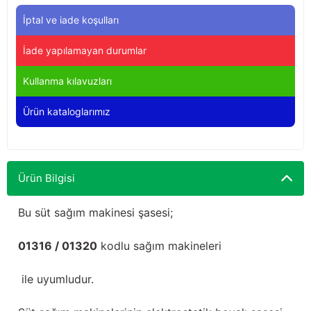
Yağdanlıklar
Tekmesavarlar
İptal ve iade koşulları
Kasnaklar
Sığır kaldırma aletleri
İade yapılamayan durumlar
V - kayışları
Şırıngalar
Kullanma kılavuzları
Ürün kataloglarımız
Egzozlar
Hayvan yatakları
Vakum kazanı kapakları
Kas gevşetici ürünler
Ürün Bilgisi
Vakum kazanları
Bu süt sağım makinesi şasesi;
Paletler
01316 / 01320
kodlu sağım makineleri
Elektrik malzemeleri
ile uyumludur.
Bakım malzemeleri