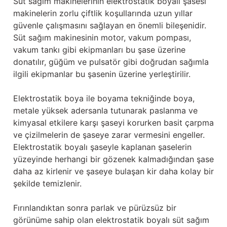
Süt sağım makinelerinin elektrostatik boyalı şasesi
Güğüm taşıma arabaları
makinelerin zorlu çiftlik koşullarında uzun yıllar
güvenle çalışmasını sağlayan en önemli bileşenidir.
Güğüm üniteleri
Süt sağım makinesinin motor, vakum pompası,
vakum tankı gibi ekipmanları bu şase üzerine
Benzin motorları
donatılır, güğüm ve pulsatör gibi doğrudan sağımla
ilgili ekipmanlar bu şasenin üzerine yerleştirilir.
Jeneratörler
Elektrostatik boya ile boyama tekniğinde boya,
Plastik parçalar
metale yüksek adersanla tutunarak paslanma ve
kimyasal etkilere karşı şaseyi korurken basit çarpma
Paslanmaz parçalar
ve çizilmelerin de şaseye zarar vermesini engeller.
Elektrostatik boyalı şaseyle kaplanan şaselerin
Kauçuk parçalar
yüzeyinde herhangi bir gözenek kalmadığından şase
daha az kirlenir ve şaseye bulaşan kir daha kolay bir
Fırçalar
şekilde temizlenir.
Fırınlandıktan sonra parlak ve pürüzsüz bir
görünüme sahip olan elektrostatik boyalı süt sağım