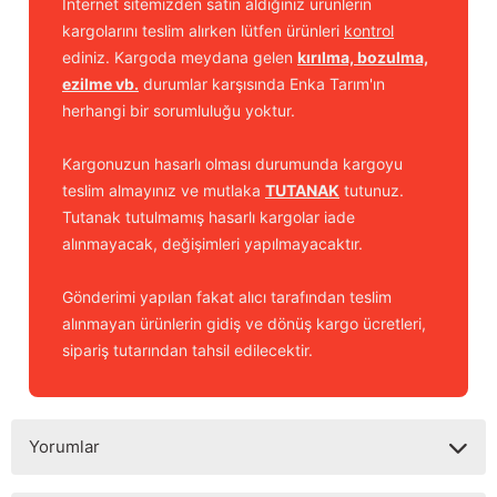
İnternet sitemizden satın aldığınız ürünlerin
kargolarını teslim alırken lütfen ürünleri
kontrol
ediniz. Kargoda meydana gelen
kırılma, bozulma,
ezilme vb.
durumlar karşısında Enka Tarım'ın
herhangi bir sorumluluğu yoktur.
Kargonuzun hasarlı olması durumunda kargoyu
teslim almayınız ve mutlaka
TUTANAK
tutunuz.
Tutanak tutulmamış hasarlı kargolar iade
alınmayacak, değişimleri yapılmayacaktır.
Gönderimi yapılan fakat alıcı tarafından teslim
alınmayan ürünlerin gidiş ve dönüş kargo ücretleri,
sipariş tutarından tahsil edilecektir.
Yorumlar