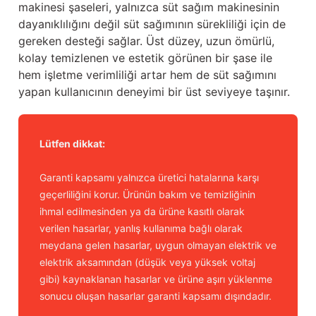
makinesi şaseleri, yalnızca süt sağım makinesinin
dayanıklılığını değil süt sağımının sürekliliği için de
gereken desteği sağlar. Üst düzey, uzun ömürlü,
kolay temizlenen ve estetik görünen bir şase ile
hem işletme verimliliği artar hem de süt sağımını
yapan kullanıcının deneyimi bir üst seviyeye taşınır.
Lütfen dikkat:
Garanti kapsamı yalnızca üretici hatalarına karşı
geçerliliğini korur. Ürünün bakım ve temizliğinin
ihmal edilmesinden ya da ürüne kasıtlı olarak
verilen hasarlar, yanlış kullanıma bağlı olarak
meydana gelen hasarlar, uygun olmayan elektrik ve
elektrik aksamından (düşük veya yüksek voltaj
gibi) kaynaklanan hasarlar ve ürüne aşırı yüklenme
sonucu oluşan hasarlar garanti kapsamı dışındadır.