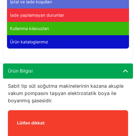
İptal ve iade koşulları
Yağdanlıklar
Tekmesavarlar
İade yapılamayan durumlar
Kasnaklar
Sığır kaldırma aletleri
Kullanma kılavuzları
V - kayışları
Şırıngalar
Ürün kataloglarımız
Egzozlar
Hayvan yatakları
Vakum kazanı kapakları
Kas gevşetici ürünler
Ürün Bilgisi
Vakum kazanları
Sabit tip süt soğutma makinelerinin kazana akuple
vakum pompasını taşıyan elektrostatik boya ile
Paletler
boyanmış şasesidir.
Elektrik malzemeleri
Lütfen dikkat:
Bakım malzemeleri