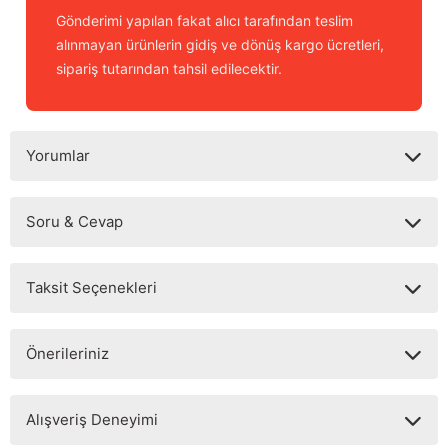
Gönderimi yapılan fakat alıcı tarafından teslim
alınmayan ürünlerin gidiş ve dönüş kargo ücretleri,
sipariş tutarından tahsil edilecektir.
Yorumlar
Soru & Cevap
Bu ürüne ilk yorumu siz yapın!
Taksit Seçenekleri
Yorum Yaz
Ürün hakkında henüz soru sorulmamış.
Önerileriniz
Soru Sor
Bu ürünün fiyat bilgisi, resim, ürün açıklamalarında ve diğer
Alışveriş Deneyimi
konularda yetersiz gördüğünüz noktaları öneri formunu
kullanarak tarafımıza iletebilirsiniz.