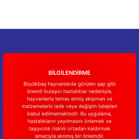
Görüş ve önerileriniz için teşekkür ederiz.
Sitemize ilk yorumu siz yapın!
Ürün resmi kalitesiz, bozuk veya görüntülenemiyor.
Ürün açıklamasında eksik bilgiler bulunuyor.
Deneyimini Paylaş
Ürün bilgilerinde hatalar bulunuyor.
Ürün fiyatı diğer sitelerden daha pahalı.
Bu ürüne benzer farklı alternatifler olmalı.
BİLGİLENDİRME
Büyükbaş hayvanlarda görülen şap gibi
önemli bulaşıcı hastalıklar nedeniyle,
Gönder
hayvanlarla temas etmiş ekipman ve
malzemelerin iade veya değişim talepleri
kabul edilmemektedir. Bu uygulama,
hastalıkların yayılmasını önlemek ve
taşıyıcılık riskini ortadan kaldırmak
amacıyla alınmış bir önlemdir.