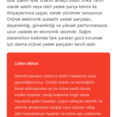
İster bakım ister onarım amaçlı olsun, Enka Tarım
olarak adetli veya tekli yedek parça temini ile
ihtiyaçlarınıza uygun, esnek çözümler sunuyoruz.
Orijinal elektronik pulsatör yedek parçaları,
dayanıklılığı, güvenilirliği ve yüksek performansıyla
uzun vadede en ekonomik seçimdir. Sağım
sisteminizin kalbinde fark yaratan gücü korumak
için daima orijinal yedek parçaları tercih edin.
Lütfen dikkat:
Garanti kapsamı yalnızca üretici hatalarına karşı
geçerliliğini korur. Ürünün bakım ve temizliğinin
ihmal edilmesinden ya da ürüne kasıtlı olarak
verilen hasarlar, yanlış kullanıma bağlı olarak
meydana gelen hasarlar, uygun olmayan elektrik ve
elektrik aksamından (düşük veya yüksek voltaj
gibi) kaynaklanan hasarlar ve ürüne aşırı yüklenme