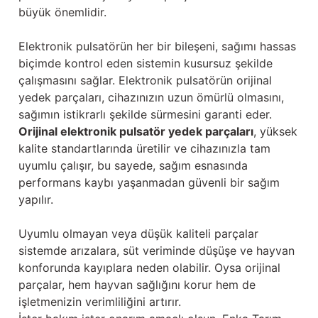
Güğüm taşıma arabaları
büyük önemlidir.
Güğüm üniteleri
Elektronik pulsatörün her bir bileşeni, sağımı hassas
biçimde kontrol eden sistemin kusursuz şekilde
Benzin motorları
çalışmasını sağlar. Elektronik pulsatörün orijinal
yedek parçaları, cihazınızın uzun ömürlü olmasını,
Jeneratörler
sağımın istikrarlı şekilde sürmesini garanti eder.
Orijinal elektronik pulsatör yedek parçaları
, yüksek
Plastik parçalar
kalite standartlarında üretilir ve cihazınızla tam
uyumlu çalışır, bu sayede, sağım esnasında
performans kaybı yaşanmadan güvenli bir sağım
Paslanmaz parçalar
yapılır.
Kauçuk parçalar
Uyumlu olmayan veya düşük kaliteli parçalar
sistemde arızalara, süt veriminde düşüşe ve hayvan
Fırçalar
konforunda kayıplara neden olabilir. Oysa orijinal
parçalar, hem hayvan sağlığını korur hem de
işletmenizin verimliliğini artırır.