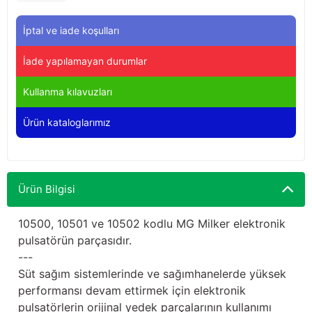
Yağdanlıklar
Tekmesavarlar
İptal ve iade koşulları
Kasnaklar
Sığır kaldırma aletleri
İade yapılamayan durumlar
V - kayışları
Şırıngalar
Kullanma kılavuzları
Egzozlar
Hayvan yatakları
Ürün kataloglarımız
Vakum kazanı kapakları
Kas gevşetici ürünler
Vakum kazanları
Ürün Bilgisi
Paletler
10500, 10501 ve 10502 kodlu MG Milker elektronik
pulsatörün parçasıdır.
Elektrik malzemeleri
---
Süt sağım sistemlerinde ve sağımhanelerde yüksek
Bakım malzemeleri
performansı devam ettirmek için elektronik
pulsatörlerin orijinal yedek parçalarının kullanımı