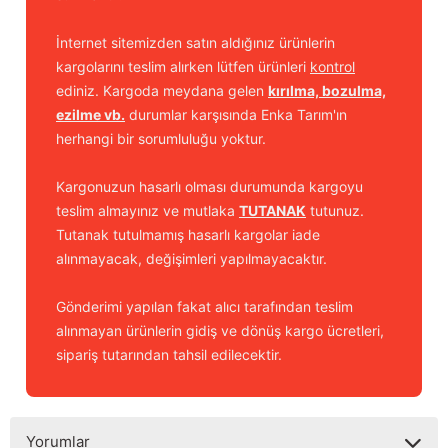
İnternet sitemizden satın aldığınız ürünlerin
kargolarını teslim alırken lütfen ürünleri
kontrol
ediniz. Kargoda meydana gelen
kırılma, bozulma,
ezilme vb.
durumlar karşısında Enka Tarım'ın
herhangi bir sorumluluğu yoktur.
Kargonuzun hasarlı olması durumunda kargoyu
teslim almayınız ve mutlaka
TUTANAK
tutunuz.
Tutanak tutulmamış hasarlı kargolar iade
alınmayacak, değişimleri yapılmayacaktır.
Gönderimi yapılan fakat alıcı tarafından teslim
alınmayan ürünlerin gidiş ve dönüş kargo ücretleri,
sipariş tutarından tahsil edilecektir.
Yorumlar