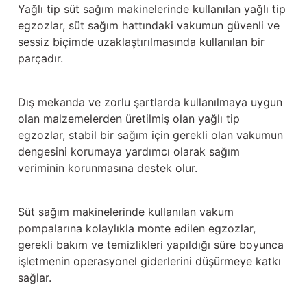
Güğüm taşıma arabaları
Yağlı tip süt sağım makinelerinde kullanılan yağlı tip
egzozlar, süt sağım hattındaki vakumun güvenli ve
sessiz biçimde uzaklaştırılmasında kullanılan bir
Güğüm üniteleri
parçadır.
Benzin motorları
Dış mekanda ve zorlu şartlarda kullanılmaya uygun
Jeneratörler
olan malzemelerden üretilmiş olan yağlı tip
egzozlar, stabil bir sağım için gerekli olan vakumun
Plastik parçalar
dengesini korumaya yardımcı olarak sağım
veriminin korunmasına destek olur.
Paslanmaz parçalar
Kauçuk parçalar
Süt sağım makinelerinde kullanılan vakum
pompalarına kolaylıkla monte edilen egzozlar,
Fırçalar
gerekli bakım ve temizlikleri yapıldığı süre boyunca
işletmenin operasyonel giderlerini düşürmeye katkı
sağlar.