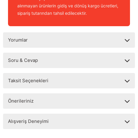
alınmayan ürünlerin gidiş ve dönüş kargo ücretleri,
sipariş tutarından tahsil edilecektir.
Yorumlar
Soru & Cevap
Bu ürüne ilk yorumu siz yapın!
Taksit Seçenekleri
Yorum Yaz
Ürün hakkında henüz soru sorulmamış.
Önerileriniz
Soru Sor
Bu ürünün fiyat bilgisi, resim, ürün açıklamalarında ve diğer
Alışveriş Deneyimi
konularda yetersiz gördüğünüz noktaları öneri formunu
kullanarak tarafımıza iletebilirsiniz.
Görüş ve önerileriniz için teşekkür ederiz.