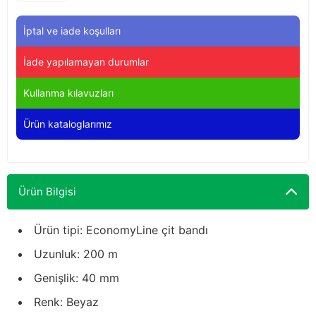
Yağdanlıklar
Tekmesavarlar
İptal ve iade koşulları
Kasnaklar
Sığır kaldırma aletleri
İade yapılamayan durumlar
V - kayışları
Şırıngalar
Kullanma kılavuzları
Egzozlar
Hayvan yatakları
Ürün kataloglarımız
Vakum kazanı kapakları
Kas gevşetici ürünler
Vakum kazanları
Ürün Bilgisi
Paletler
Ürün tipi: EconomyLine çit bandı
Uzunluk: 200 m
Elektrik malzemeleri
Genişlik: 40 mm
Bakım malzemeleri
Renk: Beyaz