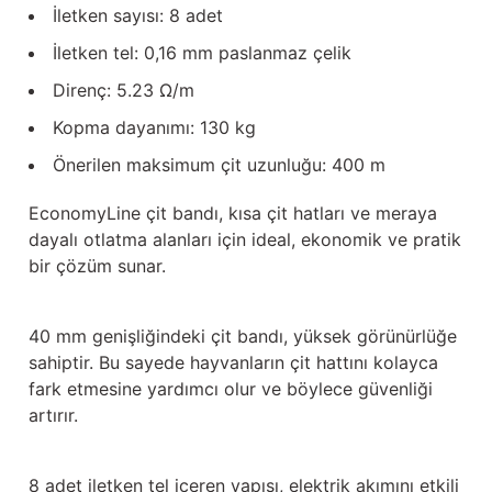
Güğüm taşıma arabaları
İletken sayısı: 8 adet
İletken tel: 0,16 mm paslanmaz çelik
Güğüm üniteleri
Direnç: 5.23 Ω/m
Benzin motorları
Kopma dayanımı: 130 kg
Önerilen maksimum çit uzunluğu: 400 m
Jeneratörler
EconomyLine çit bandı, kısa çit hatları ve meraya
Plastik parçalar
dayalı otlatma alanları için ideal, ekonomik ve pratik
bir çözüm sunar.
Paslanmaz parçalar
40 mm genişliğindeki çit bandı, yüksek görünürlüğe
Kauçuk parçalar
sahiptir. Bu sayede hayvanların çit hattını kolayca
fark etmesine yardımcı olur ve böylece güvenliği
Fırçalar
artırır.
8 adet iletken tel içeren yapısı, elektrik akımını etkili