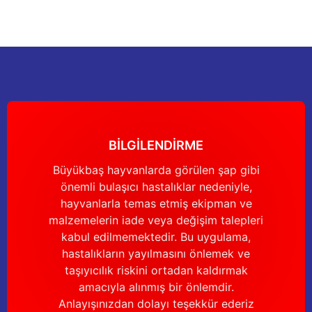
Sitemize ilk yorumu siz yapın!
Ürün resmi kalitesiz, bozuk veya görüntülenemiyor.
Ürün açıklamasında eksik bilgiler bulunuyor.
Deneyimini Paylaş
Ürün bilgilerinde hatalar bulunuyor.
Ürün fiyatı diğer sitelerden daha pahalı.
Bu ürüne benzer farklı alternatifler olmalı.
BİLGİLENDİRME
Büyükbaş hayvanlarda görülen şap gibi
önemli bulaşıcı hastalıklar nedeniyle,
Gönder
hayvanlarla temas etmiş ekipman ve
malzemelerin iade veya değişim talepleri
kabul edilmemektedir. Bu uygulama,
hastalıkların yayılmasını önlemek ve
taşıyıcılık riskini ortadan kaldırmak
amacıyla alınmış bir önlemdir.
Anlayışınızdan dolayı teşekkür ederiz