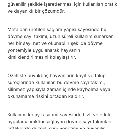
Güğüm taşıma arabaları
güvenilir şekilde işaretlenmesi için kullanılan pratik
ve dayanıklı bir çözümdür.
Güğüm üniteleri
Metalden üretilen sağlam yapısı sayesinde bu
Benzin motorları
dövme sayı takımı, uzun süreli kullanım sunarken,
her bir sayı net ve okunabilir şekilde dövme
Jeneratörler
yöntemiyle uygulanarak hayvanın
kimliklendirilmesini kolaylaştırır.
Plastik parçalar
Paslanmaz parçalar
Özellikle büyükbaş hayvanların kayıt ve takip
süreçlerinde kullanılan bu dövme sayı takımı,
Kauçuk parçalar
silinmez yapısıyla zaman içinde kaybolma veya
okunamama riskini ortadan kaldırır.
Fırçalar
Kullanımı kolay tasarımı sayesinde hızlı ve etkili
uygulama imkânı sağlayan dövme sayı takımları,
çiftliklerde düzenli sürü yönetimi ve güvenilir