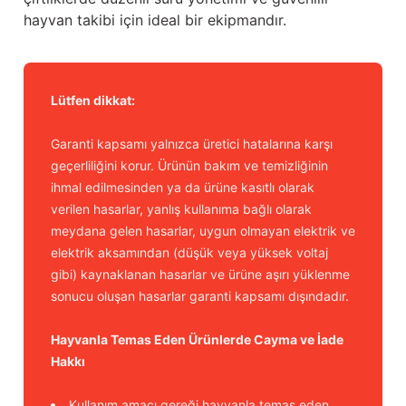
hayvan takibi için ideal bir ekipmandır.
Lütfen dikkat:
Garanti kapsamı yalnızca üretici hatalarına karşı
geçerliliğini korur. Ürünün bakım ve temizliğinin
ihmal edilmesinden ya da ürüne kasıtlı olarak
verilen hasarlar, yanlış kullanıma bağlı olarak
meydana gelen hasarlar, uygun olmayan elektrik ve
elektrik aksamından (düşük veya yüksek voltaj
gibi) kaynaklanan hasarlar ve ürüne aşırı yüklenme
sonucu oluşan hasarlar garanti kapsamı dışındadır.
Hayvanla Temas Eden Ürünlerde Cayma ve İade
Hakkı
Kullanım amacı gereği hayvanla temas eden,