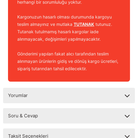
herhangi bir sorumluluğu yoktur.
Kargonuzun hasarlı olması durumunda kargoyu
teslim almayınız ve mutlaka
TUTANAK
tutunuz.
Tutanak tutulmamış hasarlı kargolar iade
alınmayacak, değişimleri yapılmayacaktır.
Gönderimi yapılan fakat alıcı tarafından teslim
alınmayan ürünlerin gidiş ve dönüş kargo ücretleri,
sipariş tutarından tahsil edilecektir.
Yorumlar
Soru & Cevap
Bu ürüne ilk yorumu siz yapın!
Taksit Seçenekleri