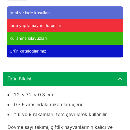
Yağdanlıklar
Tekmesavarlar
İptal ve iade koşulları
Kasnaklar
Sığır kaldırma aletleri
İade yapılamayan durumlar
V - kayışları
Şırıngalar
Kullanma kılavuzları
Egzozlar
Hayvan yatakları
Ürün kataloglarımız
Vakum kazanı kapakları
Kas gevşetici ürünler
Vakum kazanları
Ürün Bilgisi
Paletler
1.2 x 7.2 x 0.3 cm
0 - 9 arasındaki rakamları içerir.
Elektrik malzemeleri
* 6 ve 9 rakamları, ters çevrilerek kullanılır.
Bakım malzemeleri
Dövme sayı takımı, çiftlik hayvanlarının kalıcı ve