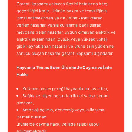
Güğüm taşıma arabaları
Garanti kapsamı yalnızca üretici hatalarına karşı
geçerliliğini korur. Ürünün bakım ve temizliğinin
Güğüm üniteleri
ihmal edilmesinden ya da ürüne kasıtlı olarak
verilen hasarlar, yanlış kullanıma bağlı olarak
meydana gelen hasarlar, uygun olmayan elektrik ve
Benzin motorları
elektrik aksamından (düşük veya yüksek voltaj
gibi) kaynaklanan hasarlar ve ürüne aşırı yüklenme
Jeneratörler
sonucu oluşan hasarlar garanti kapsamı dışındadır.
Plastik parçalar
Hayvanla Temas Eden Ürünlerde Cayma ve İade
Hakkı
Paslanmaz parçalar
Kullanım amacı gereği hayvanla temas eden,
Kauçuk parçalar
Sağlık ve hijyen açısından ikinci satışa uygun
olmayan,
Fırçalar
Ambalajı açılmış, denenmiş veya kullanılma
ihtimali bulunan
ürünlerde cayma hakkı ve iade talebi kabul
edilmemektedir.