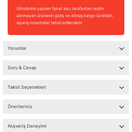
Gönderimi yapılan fakat alıcı tarafından teslim
alınmayan ürünlerin gidiş ve dönüş kargo ücretleri,
sipariş tutarından tahsil edilecektir.
Yorumlar
Soru & Cevap
Bu ürüne ilk yorumu siz yapın!
Taksit Seçenekleri
Yorum Yaz
Ürün hakkında henüz soru sorulmamış.
Önerileriniz
Soru Sor
Bu ürünün fiyat bilgisi, resim, ürün açıklamalarında ve diğer
Alışveriş Deneyimi
konularda yetersiz gördüğünüz noktaları öneri formunu
kullanarak tarafımıza iletebilirsiniz.