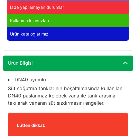
Yağdanlıklar
Tekmesavarlar
İade yapılamayan durumlar
Kasnaklar
Sığır kaldırma aletleri
Kullanma kılavuzları
Ürün kataloglarımız
V - kayışları
Şırıngalar
Egzozlar
Hayvan yatakları
Ürün Bilgisi
Vakum kazanı kapakları
Kas gevşetici ürünler
DN40 uyumlu
Vakum kazanları
Süt soğutma tanklarının boşaltılmasında kullanılan
Paletler
DN40 paslanmaz kelebek vana ile tank arasına
takılarak vananın süt sızdırmasını engeller.
Elektrik malzemeleri
Bakım malzemeleri
Lütfen dikkat: