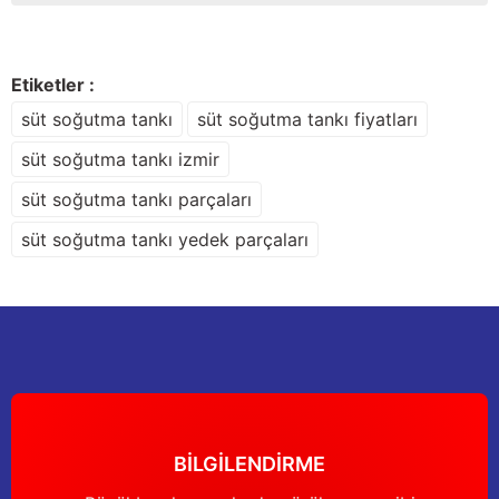
Görüş ve önerileriniz için teşekkür ederiz.
Sitemize ilk yorumu siz yapın!
Ürün resmi kalitesiz, bozuk veya görüntülenemiyor.
Etiketler :
Ürün açıklamasında eksik bilgiler bulunuyor.
süt soğutma tankı
süt soğutma tankı fiyatları
Deneyimini Paylaş
Ürün bilgilerinde hatalar bulunuyor.
süt soğutma tankı izmir
Ürün fiyatı diğer sitelerden daha pahalı.
süt soğutma tankı parçaları
Bu ürüne benzer farklı alternatifler olmalı.
süt soğutma tankı yedek parçaları
Gönder
BİLGİLENDİRME