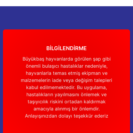
Ürün açıklamasında eksik bilgiler bulunuyor.
Deneyimini Paylaş
Ürün bilgilerinde hatalar bulunuyor.
Ürün fiyatı diğer sitelerden daha pahalı.
Bu ürüne benzer farklı alternatifler olmalı.
BİLGİLENDİRME
Büyükbaş hayvanlarda görülen şap gibi
önemli bulaşıcı hastalıklar nedeniyle,
Gönder
hayvanlarla temas etmiş ekipman ve
malzemelerin iade veya değişim talepleri
kabul edilmemektedir. Bu uygulama,
hastalıkların yayılmasını önlemek ve
taşıyıcılık riskini ortadan kaldırmak
amacıyla alınmış bir önlemdir.
Anlayışınızdan dolayı teşekkür ederiz