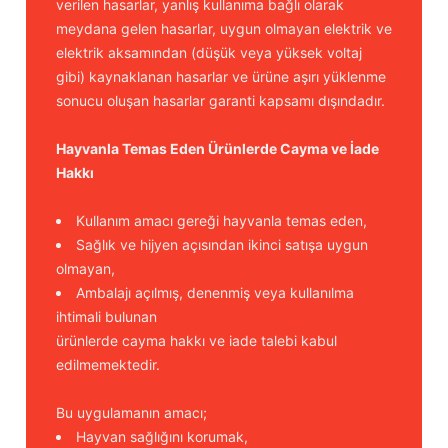
verilen hasarlar, yanlış kullanıma bağlı olarak
Güğüm taşıma arabaları
meydana gelen hasarlar, uygun olmayan elektrik ve
elektrik aksamından (düşük veya yüksek voltaj
Güğüm üniteleri
gibi) kaynaklanan hasarlar ve ürüne aşırı yüklenme
sonucu oluşan hasarlar garanti kapsamı dışındadır.
Benzin motorları
Hayvanla Temas Eden Ürünlerde Cayma ve İade
Jeneratörler
Hakkı
Plastik parçalar
Kullanım amacı gereği hayvanla temas eden,
Sağlık ve hijyen açısından ikinci satışa uygun
Paslanmaz parçalar
olmayan,
Ambalajı açılmış, denenmiş veya kullanılma
Kauçuk parçalar
ihtimali bulunan
ürünlerde cayma hakkı ve iade talebi kabul
Fırçalar
edilmemektedir.
Bu uygulamanın amacı;
Hayvan sağlığını korumak,