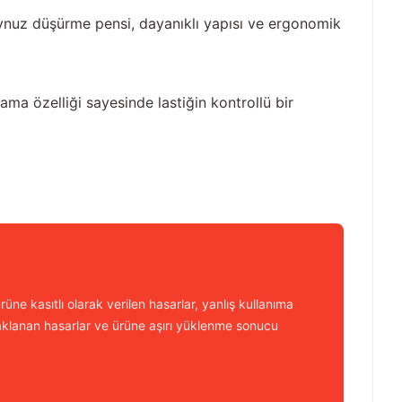
 boynuz düşürme pensi, dayanıklı yapısı ve ergonomik
a özelliği sayesinde lastiğin kontrollü bir
üne kasıtlı olarak verilen hasarlar, yanlış kullanıma
aklanan hasarlar ve ürüne aşırı yüklenme sonucu