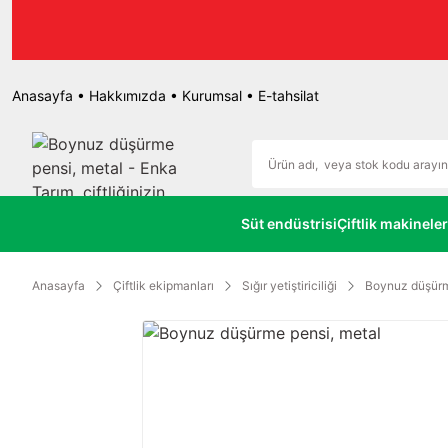
r.
Anasayfa
•
Hakkımızda
•
Kurumsal
•
E-tahsilat
Süt endüstrisi
Çiftlik makineler
Anasayfa
Çiftlik ekipmanları
Sığır yetiştiriciliği
Boynuz düşürme