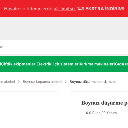
Havale ile ödemelerde
alt limitsiz
%3 EKSTRA İNDİRİM!
i
Çiftlik ekipmanları
Elektrikli çit sistemleri
Kırkma makineleri
Gıda ta
 aletleri
Boynuz koparma aletleri
Boynuz düşürme pensi, metal
Boynuz düşürme pe
0.0 Puan / 0 Yorum