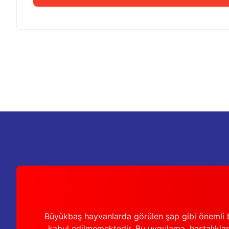
Bu ürünün fiyat bilgisi, resim, ürün açıklamalarında ve diğer k
Görüş ve önerileriniz için teşekkür ederiz.
Ürün resmi kalitesiz, bozuk veya görüntülenemiyor.
Ürün açıklamasında eksik bilgiler bulunuyor.
Ürün bilgilerinde hatalar bulunuyor.
Ürün fiyatı diğer sitelerden daha pahalı.
Bu ürüne benzer farklı alternatifler olmalı.
Büyükbaş hayvanlarda görülen şap gibi önemli b
kabul edilmemektedir. Bu uygulama, hastalıkları