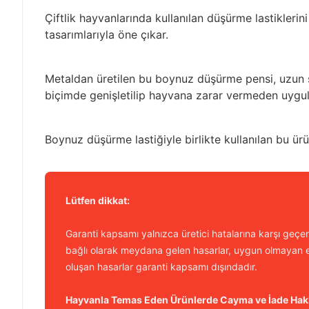
Çiftlik hayvanlarında kullanılan düşürme lastikleri
tasarımlarıyla öne çıkar.
Metaldan üretilen bu boynuz düşürme pensi, uzun s
biçimde genişletilip hayvana zarar vermeden uygul
Boynuz düşürme lastiğiyle birlikte kullanılan bu ürü
Lütfen dikkat:
Garanti kapsamı yalnızca üretici hatalarına karşı geçerl
bağlı olarak meydana gelen hasarlar, uygun olmayan e
oluşan hasarlar garanti kapsamı dışındadır.
Hayvanla Temas Eden Ürünlerde Cayma ve İade Hak