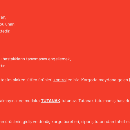
yan,
 bulunan
tedir.
cı hastalıkların taşınmasını engellemek,
ır.
 teslim alırken lütfen ürünleri
kontrol
ediniz. Kargoda meydana gelen
 almayınız ve mutlaka
TUTANAK
tutunuz. Tutanak tutulmamış hasarlı 
n ürünlerin gidiş ve dönüş kargo ücretleri, sipariş tutarından tahsil ed