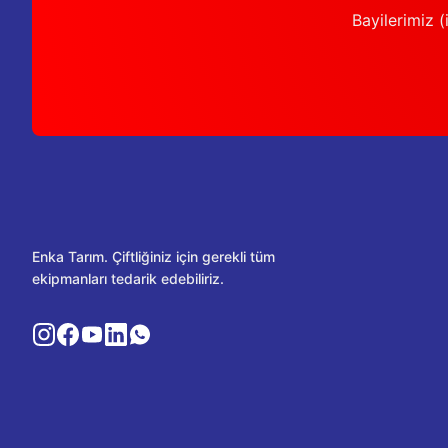
Bayilerimiz (i
Enka Tarım. Çiftliğiniz için gerekli tüm
ekipmanları tedarik edebiliriz.