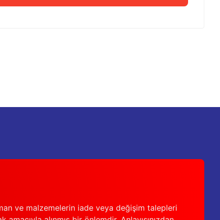
 iletebilirsiniz.
man ve malzemelerin iade veya değişim talepleri
ak amacıyla alınmış bir önlemdir. Anlayışınızdan