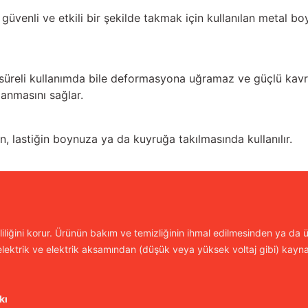
ni güvenli ve etkili bir şekilde takmak için kullanılan metal
üreli kullanımda bile deformasyona uğramaz ve güçlü kavram
anmasını sağlar.
n, lastiğin boynuza ya da kuyruğa takılmasında kullanılır.
iliğini korur. Ürünün bakım ve temizliğinin ihmal edilmesinden ya da ür
lektrik ve elektrik aksamından (düşük veya yüksek voltaj gibi) kayn
kı