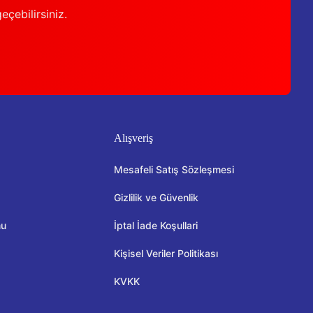
geçebilirsiniz.
Alışveriş
Mesafeli Satış Sözleşmesi
Gizlilik ve Güvenlik
mu
İptal İade Koşullari
Kişisel Veriler Politikası
KVKK