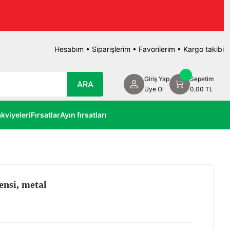
Hesabım
•
Siparişlerim
•
Favorilerim
•
Kargo takibi
Giriş Yap
Sepetim
ARA
Üye Ol
0,00 TL
kviyeleri
Fırsatlar
Ayın fırsatları
nsi, metal