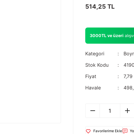
514,25 TL
3000TL ve üzeri
alış
Kategori
Boyn
Stok Kodu
419
Fiyat
7,79
Havale
498,
Yo