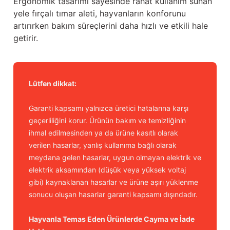
Ergonomik tasarımı sayesinde rahat kullanım sunan
yele fırçalı tımar aleti, hayvanların konforunu
artırırken bakım süreçlerini daha hızlı ve etkili hale
getirir.
Lütfen dikkat:
Garanti kapsamı yalnızca üretici hatalarına karşı
geçerliliğini korur. Ürünün bakım ve temizliğinin
ihmal edilmesinden ya da ürüne kasıtlı olarak
verilen hasarlar, yanlış kullanıma bağlı olarak
meydana gelen hasarlar, uygun olmayan elektrik ve
elektrik aksamından (düşük veya yüksek voltaj
gibi) kaynaklanan hasarlar ve ürüne aşırı yüklenme
sonucu oluşan hasarlar garanti kapsamı dışındadır.
Hayvanla Temas Eden Ürünlerde Cayma ve İade