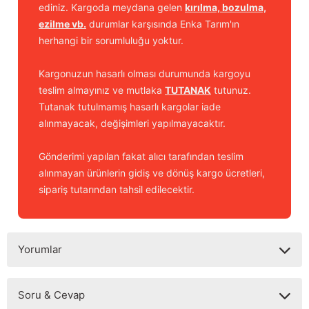
ediniz. Kargoda meydana gelen
kırılma, bozulma,
ezilme vb.
durumlar karşısında Enka Tarım'ın
herhangi bir sorumluluğu yoktur.
Kargonuzun hasarlı olması durumunda kargoyu
teslim almayınız ve mutlaka
TUTANAK
tutunuz.
Tutanak tutulmamış hasarlı kargolar iade
alınmayacak, değişimleri yapılmayacaktır.
Gönderimi yapılan fakat alıcı tarafından teslim
alınmayan ürünlerin gidiş ve dönüş kargo ücretleri,
sipariş tutarından tahsil edilecektir.
Yorumlar
Soru & Cevap
Bu ürüne ilk yorumu siz yapın!