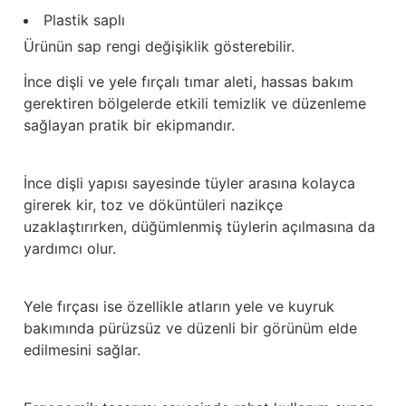
Güğüm taşıma arabaları
Plastik saplı
Ürünün sap rengi değişiklik gösterebilir.
Güğüm üniteleri
İnce dişli ve yele fırçalı tımar aleti, hassas bakım
Benzin motorları
gerektiren bölgelerde etkili temizlik ve düzenleme
sağlayan pratik bir ekipmandır.
Jeneratörler
İnce dişli yapısı sayesinde tüyler arasına kolayca
Plastik parçalar
girerek kir, toz ve döküntüleri nazikçe
uzaklaştırırken, düğümlenmiş tüylerin açılmasına da
Paslanmaz parçalar
yardımcı olur.
Kauçuk parçalar
Yele fırçası ise özellikle atların yele ve kuyruk
Fırçalar
bakımında pürüzsüz ve düzenli bir görünüm elde
edilmesini sağlar.