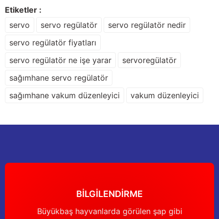
Sitemize ilk yorumu siz yapın!
Ürün resmi kalitesiz, bozuk veya görüntülenemiyor.
Etiketler :
Ürün açıklamasında eksik bilgiler bulunuyor.
servo
servo regülatör
servo regülatör nedir
Deneyimini Paylaş
Ürün bilgilerinde hatalar bulunuyor.
servo regülatör fiyatları
Ürün fiyatı diğer sitelerden daha pahalı.
servo regülatör ne işe yarar
servoregülatör
Bu ürüne benzer farklı alternatifler olmalı.
sağımhane servo regülatör
sağımhane vakum düzenleyici
vakum düzenleyici
Gönder
BİLGİLENDİRME
Büyükbaş hayvanlarda görülen şap gibi