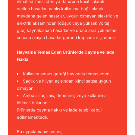
ihmal edilmesinden ya da ürüne kasıtlı olarak
Güğüm taşıma arabaları
verilen hasarlar, yanlış kullanıma bağlı olarak
meydana gelen hasarlar, uygun olmayan elektrik ve
Güğüm üniteleri
elektrik aksamından (düşük veya yüksek voltaj
gibi) kaynaklanan hasarlar ve ürüne aşırı yüklenme
Benzin motorları
sonucu oluşan hasarlar garanti kapsamı dışındadır.
Jeneratörler
Hayvanla Temas Eden Ürünlerde Cayma ve İade
Hakkı
Plastik parçalar
Kullanım amacı gereği hayvanla temas eden,
Paslanmaz parçalar
Sağlık ve hijyen açısından ikinci satışa uygun
olmayan,
Kauçuk parçalar
Ambalajı açılmış, denenmiş veya kullanılma
ihtimali bulunan
Fırçalar
ürünlerde cayma hakkı ve iade talebi kabul
edilmemektedir.
Bu uygulamanın amacı;