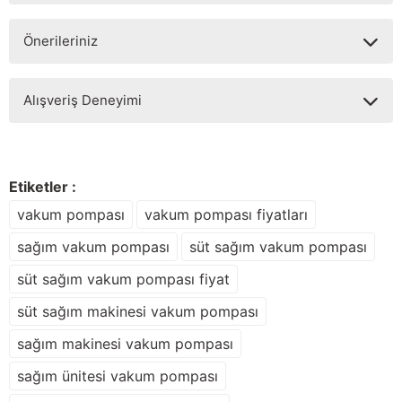
Önerileriniz
Soru Sor
Bu ürünün fiyat bilgisi, resim, ürün açıklamalarında ve diğer
Alışveriş Deneyimi
konularda yetersiz gördüğünüz noktaları öneri formunu
kullanarak tarafımıza iletebilirsiniz.
Görüş ve önerileriniz için teşekkür ederiz.
Sitemize ilk yorumu siz yapın!
Ürün resmi kalitesiz, bozuk veya görüntülenemiyor.
Etiketler :
Ürün açıklamasında eksik bilgiler bulunuyor.
vakum pompası
vakum pompası fiyatları
Deneyimini Paylaş
Ürün bilgilerinde hatalar bulunuyor.
sağım vakum pompası
süt sağım vakum pompası
Ürün fiyatı diğer sitelerden daha pahalı.
süt sağım vakum pompası fiyat
Bu ürüne benzer farklı alternatifler olmalı.
süt sağım makinesi vakum pompası
sağım makinesi vakum pompası
sağım ünitesi vakum pompası
Gönder