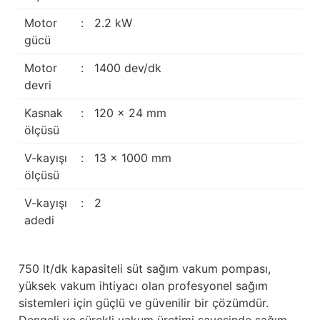
Güğüm taşıma arabaları
Motor
:
2.2 kW
gücü
Güğüm üniteleri
Motor
:
1400 dev/dk
Benzin motorları
devri
Kasnak
:
120 x 24 mm
Jeneratörler
ölçüsü
Plastik parçalar
V-kayışı
:
13 x 1000 mm
ölçüsü
Paslanmaz parçalar
V-kayışı
:
2
Kauçuk parçalar
adedi
Fırçalar
750 lt/dk kapasiteli süt sağım vakum pompası,
yüksek vakum ihtiyacı olan profesyonel sağım
sistemleri için güçlü ve güvenilir bir çözümdür.