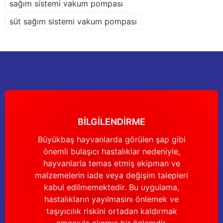
sağım sistemi vakum pompası
süt sağım sistemi vakum pompası
BİLGİLENDİRME
Büyükbaş hayvanlarda görülen şap gibi
önemli bulaşıcı hastalıklar nedeniyle,
hayvanlarla temas etmiş ekipman ve
malzemelerin iade veya değişim talepleri
kabul edilmemektedir. Bu uygulama,
hastalıkların yayılmasını önlemek ve
taşıyıcılık riskini ortadan kaldırmak